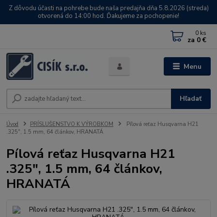
Z dôvodu účasti na pohrebe bude naša predajňa dňa 5.8.2026 (streda)
otvorená do 14:00 hod. Ďakujeme za pochopenie!
0
ks
za
0 €
Menu
Hľadať
Úvod
PRÍSLUŠENSTVO K VÝROBKOM
Pílová reťaz Husqvarna H21
.325", 1.5 mm, 64 článkov, HRANATÁ
Pílová reťaz Husqvarna H21
.325", 1.5 mm, 64 článkov,
HRANATÁ