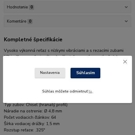
Hodnotenie
0
Komentáre
0
Kompletné špecifikácie
Vysoko výkonná reťaz s nízkymi vibráciami a s rezacími zubami
"Chisel" pre profesionálnych užívateľov a prácu v náročných
podmienkach.
Súhlasím
Nastavenia
Výkon
Odporúčaný objem motora: 35-62 ccm
Súhlas môžete odmietnuť
tu
.
Parametre reťaze
Typ zubov: Chisel (hranatý profil)
Náradie na ostrenie: Ø 4,8 mm
Počet vodiacich článkov: 64
Šírka vodiacej drážky: 1,5 mm
Rozstup reťaze: .325"