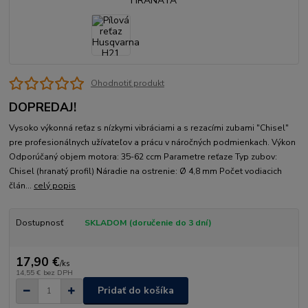
Ohodnotiť produkt
DOPREDAJ!
Vysoko výkonná reťaz s nízkymi vibráciami a s rezacími zubami "Chisel"
pre profesionálnych užívateľov a prácu v náročných podmienkach. Výkon
Odporúčaný objem motora: 35-62 ccm Parametre reťaze Typ zubov:
Chisel (hranatý profil) Náradie na ostrenie: Ø 4,8 mm Počet vodiacich
člán...
celý popis
Dostupnosť
SKLADOM (doručenie do 3 dní)
17,90 €
/
ks
14,55 €
bez DPH
Pridať do košíka