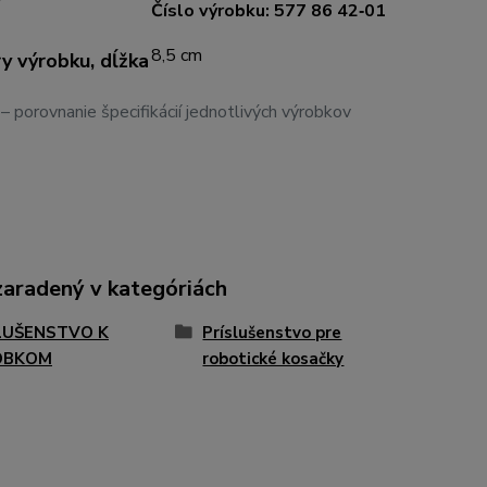
Číslo výrobku: 577 86 42‑01
8,5 cm
 výrobku, dĺžka
 porovnanie špecifikácií jednotlivých výrobkov
zaradený v kategóriách
LUŠENSTVO K
Príslušenstvo pre
OBKOM
robotické kosačky