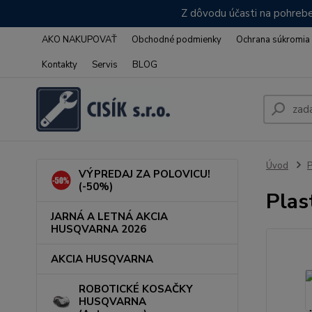
Z dôvodu účasti na pohrebe
AKO NAKUPOVAŤ
Obchodné podmienky
Ochrana súkromia
Kontakty
Servis
BLOG
Úvod
VÝPREDAJ ZA POLOVICU!
(-50%)
Plas
JARNÁ A LETNÁ AKCIA
HUSQVARNA 2026
AKCIA HUSQVARNA
ROBOTICKÉ KOSAČKY
HUSQVARNA