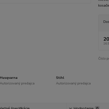
kosači
Dos
20
16,
Číslo p
Husqvarna
Stihl
Autorizovaný predajca
Autorizovaný predajca
etné špecifikácie
Hodnotenie
0