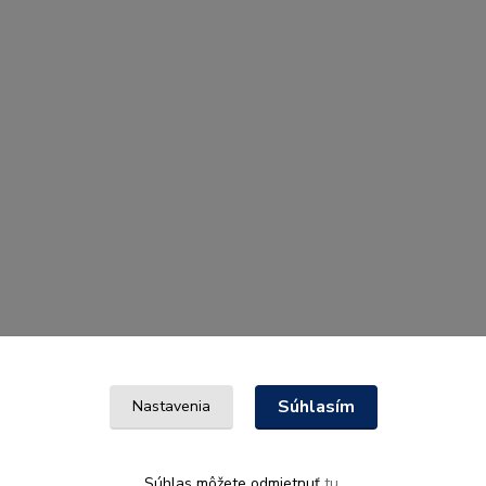
Súhlasím
Nastavenia
Súhlas môžete odmietnuť
tu
.