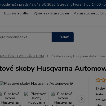
 bude naša predajňa dňa 5.8.2026 (streda) otvorená do 14:00 h
Doprava a platba
Výmena a vrátenie tovaru
Vrátenie tovaru do 14 
Hľadať
PRÍSLUŠENSTVO K VÝROBKOM
Plastové skoby Husqvarna Automowe
tové skoby Husqvarna Automo
Skoby 
Automo
pre ko
mieste