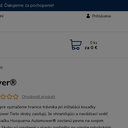
od. Ďakujeme za pochopenie!
dní
Prihlásenie
0
ks
za
0 €
r®
wer®
Ohodnotiť produkt
pre vyznačenie hranice trávnika pri inštalácii kosačky
wer.Tieto skoby zaisťujú, že ohraničujúci a navádzací vodič
sačku Husqvarna Automower® zostanú pevne na svojom
. Skoby sú vyrobené z plastu zvyšného po výrobe robotických