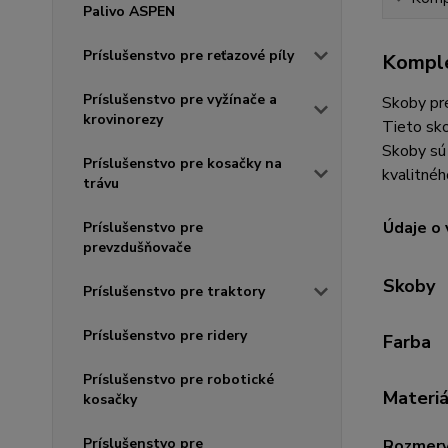
Palivo ASPEN
Príslušenstvo pre reťazové píly
Komple
Príslušenstvo pre vyžínače a
Skoby pre
krovinorezy
Tieto sko
Skoby sú
Príslušenstvo pre kosačky na
kvalitné
trávu
Údaje o
Príslušenstvo pre
prevzdušňovače
Skoby
Príslušenstvo pre traktory
Príslušenstvo pre ridery
Farba
Príslušenstvo pre robotické
Materiá
kosačky
Príslušenstvo pre
Rozmer