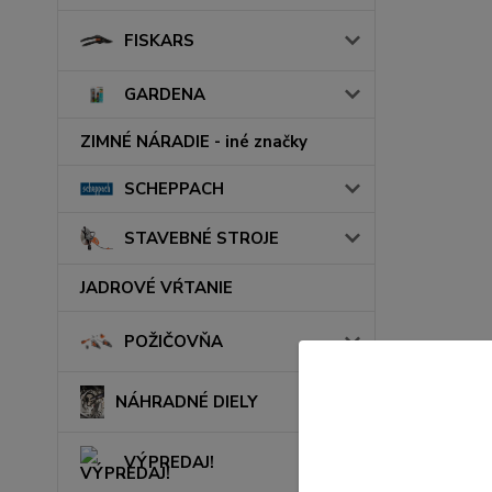
FISKARS
GARDENA
ZIMNÉ NÁRADIE - iné značky
SCHEPPACH
STAVEBNÉ STROJE
JADROVÉ VŔTANIE
POŽIČOVŇA
NÁHRADNÉ DIELY
VÝPREDAJ!