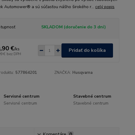
ek Automower® a sú súčasťou nášho širokého r...
celý popis
tupnosť
SKLADOM (doručenie do 3 dní)
,90 €
/
ks
Pridať do košíka
99 €
bez DPH
roduktu:
577864201
ZNAČKA:
Husqvarna
Servisné centrum
Stavebné centrum
Servisné centrum
Stavebné centrum
Komentáre
0