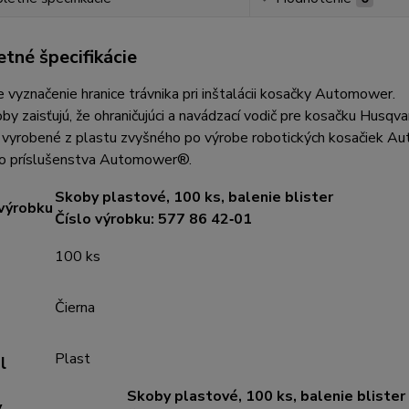
tné špecifikácie
 vyznačenie hranice trávnika pri inštalácii kosačky Automower.
by zaisťujú, že ohraničujúci a navádzací vodič pre kosačku Hu
 vyrobené z plastu zvyšného po výrobe robotických kosačiek A
ho príslušenstva Automower®.
Skoby plastové, 100 ks, balenie blister
 výrobku
Číslo výrobku: 577 86 42‑01
100 ks
Čierna
Plast
l
Skoby plastové, 100 ks, balenie blister
y