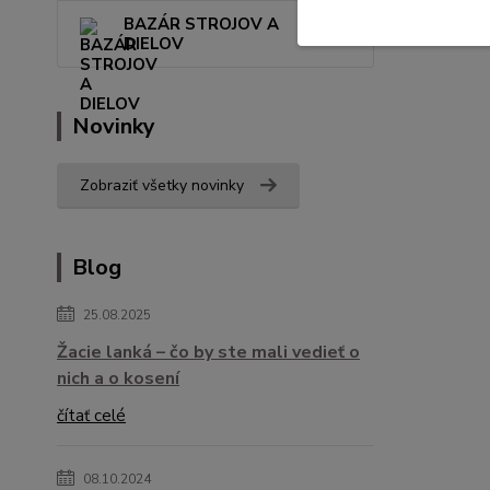
BAZÁR STROJOV A
DIELOV
Novinky
Zobraziť všetky novinky
Blog
25.08.2025
Žacie lanká – čo by ste mali vedieť o
nich a o kosení
čítať celé
08.10.2024