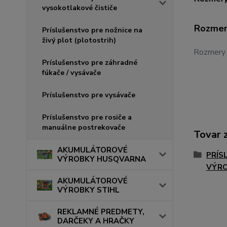
vysokotlakové čističe
Rozmery
Príslušenstvo pre nožnice na
živý plot (plotostrih)
Rozmery –
Príslušenstvo pre záhradné
fúkače / vysávače
Príslušenstvo pre vysávače
Príslušenstvo pre rosiče a
manuálne postrekovače
Tovar 
AKUMULÁTOROVÉ
PRÍS
VÝROBKY HUSQVARNA
VÝR
AKUMULÁTOROVÉ
VÝROBKY STIHL
REKLAMNÉ PREDMETY,
DARČEKY A HRAČKY