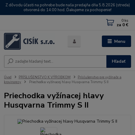
Z dôvodu účasti na pohrebe bude naša predajňa dňa 5.8.2026 (streda)
otvorená do 14:00 hod. Ďakujeme za pochopenie!
0
ks
za
0 €
Menu
Hľadať
Úvod
PRÍSLUŠENSTVO K VÝROBKOM
Príslušenstvo pre vyžínače a
krovinorezy
Priechodka vyžínacej hlavy Husqvarna Trimmy S II
Priechodka vyžínacej hlavy
Husqvarna Trimmy S II