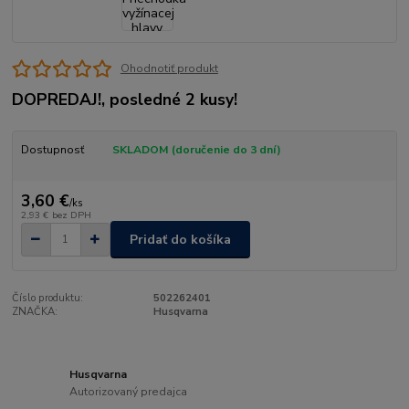
Ohodnotiť produkt
DOPREDAJ!, posledné 2 kusy!
Dostupnosť
SKLADOM (doručenie do 3 dní)
3,60 €
/
ks
2,93 €
bez DPH
Pridať do košíka
Číslo produktu:
502262401
ZNAČKA:
Husqvarna
Husqvarna
Autorizovaný predajca