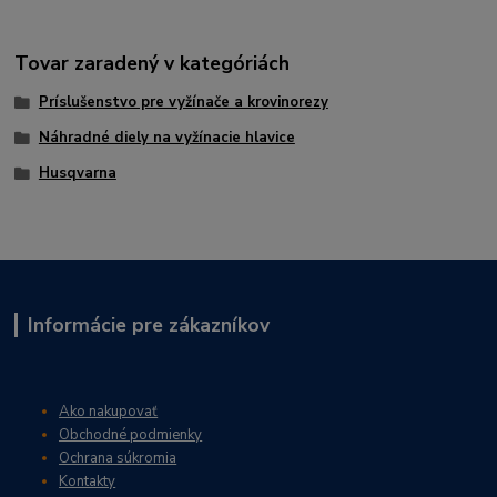
Tovar zaradený v kategóriách
Príslušenstvo pre vyžínače a krovinorezy
Náhradné diely na vyžínacie hlavice
Husqvarna
Informácie pre zákazníkov
Ako nakupovať
Obchodné podmienky
Ochrana súkromia
Kontakty