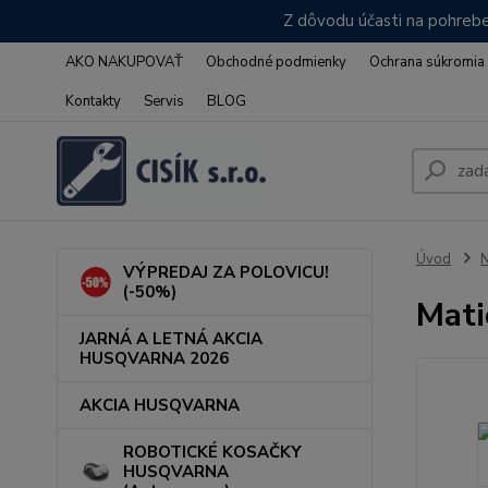
Z dôvodu účasti na pohrebe
AKO NAKUPOVAŤ
Obchodné podmienky
Ochrana súkromia
Kontakty
Servis
BLOG
Úvod
VÝPREDAJ ZA POLOVICU!
(-50%)
Mati
JARNÁ A LETNÁ AKCIA
HUSQVARNA 2026
AKCIA HUSQVARNA
ROBOTICKÉ KOSAČKY
HUSQVARNA