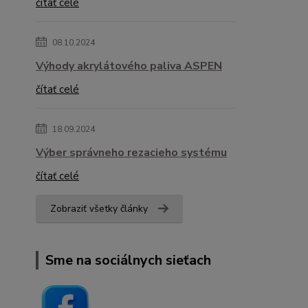
čítať celé
08.10.2024
Výhody akrylátového paliva ASPEN
čítať celé
18.09.2024
Výber správneho rezacieho systému
čítať celé
Zobraziť všetky články
Sme na sociálnych sieťach