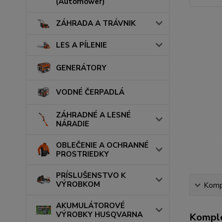
(Automower)
ZÁHRADA A TRÁVNIK
LES A PÍLENIE
GENERÁTORY
VODNÉ ČERPADLÁ
ZÁHRADNÉ A LESNÉ
NÁRADIE
OBLEČENIE A OCHRANNÉ
PROSTRIEDKY
PRÍSLUŠENSTVO K
VÝROBKOM
Kompl
AKUMULÁTOROVÉ
VÝROBKY HUSQVARNA
Komple