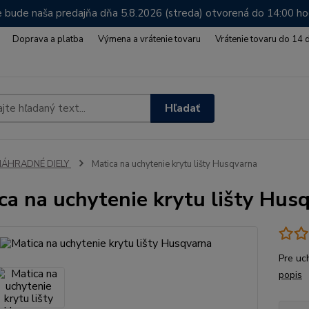
 bude naša predajňa dňa 5.8.2026 (streda) otvorená do 14:00 h
Doprava a platba
Výmena a vrátenie tovaru
Vrátenie tovaru do 14 
Hľadať
NÁHRADNÉ DIELY
Matica na uchytenie krytu lišty Husqvarna
ca na uchytenie krytu lišty Hus
Pre uc
popis