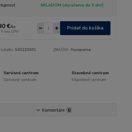
tupnosť
SKLADOM (doručenie do 3 dní)
30 €
/
ks
Pridať do košíka
 €
bez DPH
roduktu:
503220001
ZNAČKA:
Husqvarna
Servisné centrum
Stavebné centrum
Servisné centrum
Stavebné centrum
Komentáre
0