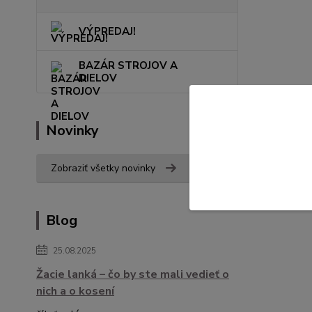
VÝPREDAJ!
BAZÁR STROJOV A
DIELOV
Novinky
Zobraziť všetky novinky
Blog
25.08.2025
Žacie lanká – čo by ste mali vedieť o
nich a o kosení