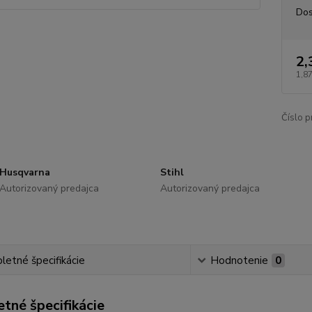
Dos
2,
1,87
Číslo p
Husqvarna
Stihl
Autorizovaný predajca
Autorizovaný predajca
etné špecifikácie
Hodnotenie
0
tné špecifikácie