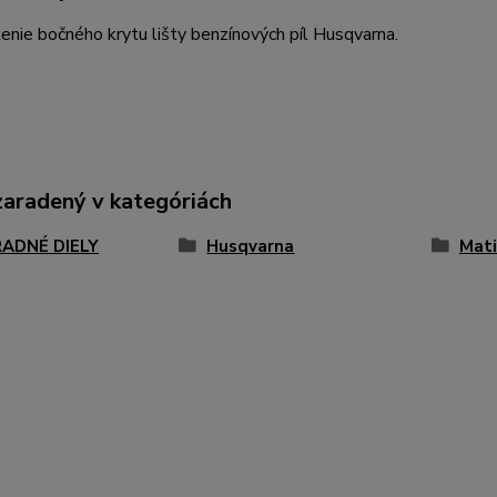
enie bočného krytu lišty benzínových píl Husqvarna.
zaradený v kategóriách
ADNÉ DIELY
Husqvarna
Mati