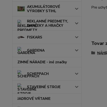
AKUMULÁTOROVÉ
Pre uchyt
VÝROBKY STIHL
REKLAMNÉ PREDMETY,
DARČEKY A HRAČKY
FISKARS
Tovar 
GARDENA
NÁHR
ZIMNÉ NÁRADIE - iné značky
SCHEPPACH
STAVEBNÉ STROJE
JADROVÉ VŔTANIE