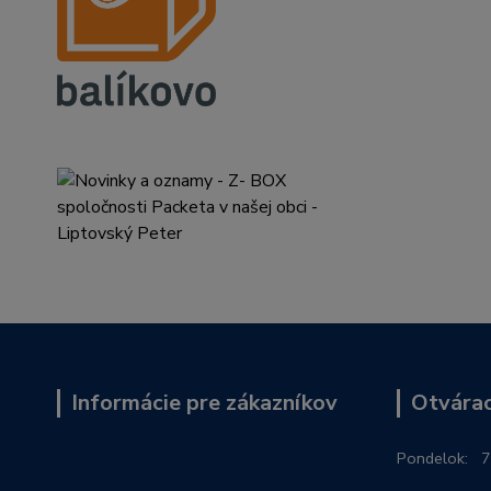
Informácie pre zákazníkov
Otvárac
Po
ndelok:
7