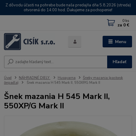
Z dôvodu účasti na pohrebe bude naša predajňa dňa 5.8.2026 (streda)
otvorená do 14:00 hod. Ďakujeme za pochopenie!
0
ks
za
0 €
Menu
Hľadať
Úvod
NÁHRADNÉ DIELY
Husqvarna
Šneky mazania (pastorok
čerpadla)
Šnek mazania H 545 Mark II, 550XP/G Mark II
Šnek mazania H 545 Mark II,
550XP/G Mark II