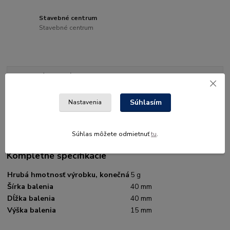
Stavebné centrum
Stavebné centrum
Kompletné špecifikácie
Hodnotenie
1
Súhlasím
Nastavenia
Komentáre
0
Súhlas môžete odmietnuť
tu
.
Kompletné špecifikácie
Hrubá hmotnosť výrobku, konečná
5 g
Šírka balenia
40 mm
Dĺžka balenia
40 mm
Výška balenia
15 mm