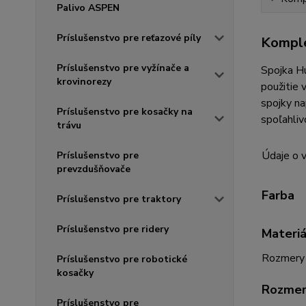
Palivo ASPEN
Príslušenstvo pre reťazové píly
Komple
Príslušenstvo pre vyžínače a
Spojka Hu
krovinorezy
použitie 
spojky na
Príslušenstvo pre kosačky na
spoľahliv
trávu
Údaje o 
Príslušenstvo pre
prevzdušňovače
Farba
Príslušenstvo pre traktory
Príslušenstvo pre ridery
Materiá
Rozmery
Príslušenstvo pre robotické
kosačky
Rozmery
Príslušenstvo pre