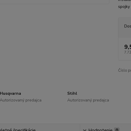
spojky
Dos
9,
7,72
Číslo p
Husqvarna
Stihl
Autorizovaný predajca
Autorizovaný predajca
etné špecifikácie
Hodnotenie
0