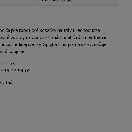
vodiča pre robotické kosačky na trávu. Jednoduché
 Rovné vstupy na oboch stranách uľahčujú umiestnenie
mocou jedinej spojky. Spojka Husqvarna sa vyznačuje
lné spojenie.
, 100 ks
: 536 08 54‑03
svitná