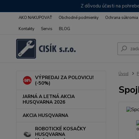
Z dôvodu účasti na pohrebe
AKO NAKUPOVAŤ
Obchodné podmienky
Ochrana súkromia
Kontakty
Servis
BLOG
Úvod
VÝPREDAJ ZA POLOVICU!
(-50%)
Spoj
JARNÁ A LETNÁ AKCIA
HUSQVARNA 2026
AKCIA HUSQVARNA
ROBOTICKÉ KOSAČKY
HUSQVARNA