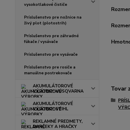
vysokotlakové čističe
Rozmery
Príslušenstvo pre nožnice na
živý plot (plotostrih)
Rozmery
Príslušenstvo pre záhradné
Hmotno
fúkače / vysávače
Príslušenstvo pre vysávače
Príslušenstvo pre rosiče a
manuálne postrekovače
AKUMULÁTOROVÉ
Tovar 
VÝROBKY HUSQVARNA
PRÍS
AKUMULÁTOROVÉ
VÝR
VÝROBKY STIHL
REKLAMNÉ PREDMETY,
DARČEKY A HRAČKY