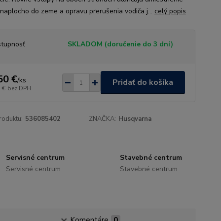
 naplocho do zeme a opravu prerušenia vodiča j...
celý popis
tupnosť
SKLADOM (doručenie do 3 dní)
50 €
/
ks
Pridať do košíka
 €
bez DPH
roduktu:
536085402
ZNAČKA:
Husqvarna
Servisné centrum
Stavebné centrum
Servisné centrum
Stavebné centrum
Komentáre
0