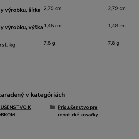
2,79 cm
2,79 cm
 výrobku, šírka
1,48 cm
1,48 cm
 výrobku, výška
7,8 g
7,8 g
sť, kg
zaradený v kategóriách
LUŠENSTVO K
Príslušenstvo pre
OBKOM
robotické kosačky