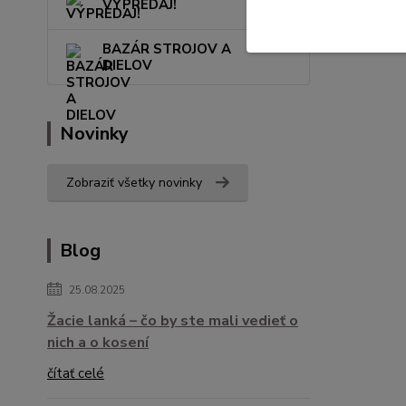
VÝPREDAJ!
BAZÁR STROJOV A
DIELOV
Novinky
Zobraziť všetky novinky
Blog
25.08.2025
Žacie lanká – čo by ste mali vedieť o
nich a o kosení
čítať celé