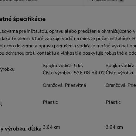
tné špecifikácie
sqvarna pre inštaláciu, opravu alebo predĺženie ohraničujúceho 
vďaka tesneniu, ktoré zafixuje vodič na mieste počas inštalácie.
plocho do zeme a opravu prerušenia vodiča je možné vykonať po
ou ochranou proti kontaktu a vlhkosti a poskytuje robustné a odo
Spojka vodiča, 5 ks
Spojka vodiča
výrobku
Číslo výrobku: 536 08 54‑02
Číslo výrobku
Oranžová, Priesvitná
Oranžová, Prie
Plastic
Plastic
l
3,64 cm
3,64 cm
 výrobku, dĺžka