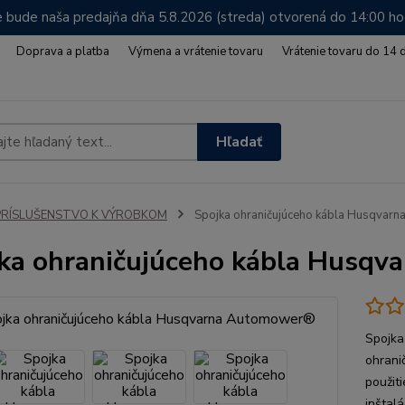
 bude naša predajňa dňa 5.8.2026 (streda) otvorená do 14:00 h
Doprava a platba
Výmena a vrátenie tovaru
Vrátenie tovaru do 14 
Hľadať
PRÍSLUŠENSTVO K VÝROBKOM
Spojka ohraničujúceho kábla Husqvar
ka ohraničujúceho kábla Husq
Spojka
ohrani
použit
inštal