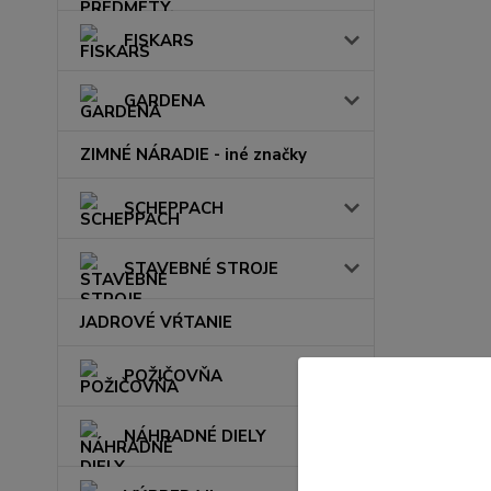
FISKARS
GARDENA
ZIMNÉ NÁRADIE - iné značky
SCHEPPACH
STAVEBNÉ STROJE
JADROVÉ VŔTANIE
POŽIČOVŇA
NÁHRADNÉ DIELY