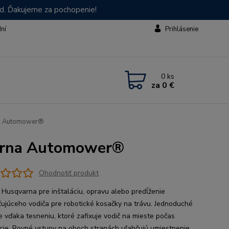
od. Ďakujeme za pochopenie!
dní
Prihlásenie
0
ks
za
0 €
na Automower®
varna Automower®
Ohodnotiť produkt
 Husqvarna pre inštaláciu, opravu alebo predĺženie
čujúceho vodiča pre robotické kosačky na trávu. Jednoduché
ie vďaka tesneniu, ktoré zafixuje vodič na mieste počas
ácie. Rovné vstupy na oboch stranách uľahčujú umiestnenie