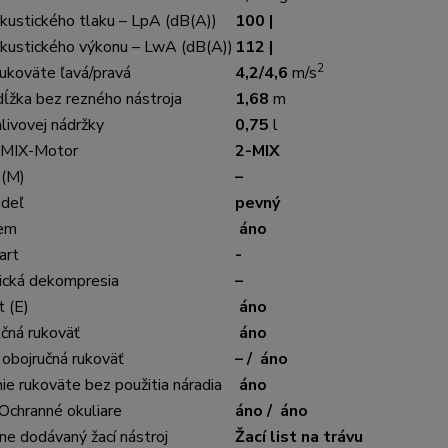
akustického tlaku – LpA (dB(A))
100 |
akustického výkonu – LwA (dB(A))
112 |
2
rukoväte ľavá/pravá
4,2/4,6
m/s
dĺžka bez rezného nástroja
1,68
m
livovej nádržky
0,75
l
-MIX-Motor
2-MIX
 (M)
–
adeľ
pevný
em
áno
art
-
cká dekompresia
–
t (E)
áno
kčná rukoväť
áno
 obojručná rukoväť
– / áno
e rukoväte bez použitia náradia
áno
Ochranné okuliare
áno / áno
ne dodávaný žací nástroj
Žací list na trávu