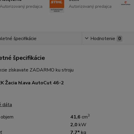
Autorizovaný predajca
Autorizovaný predajca
etné špecifikácie
Hodnotenie
0
tné špecifikácie
akcie získavate ZADARMO ku stroju
K Žacia hlava AutoCut 46-2
é dáta
3
 objem
41,6
cm
2,0
kW
ť
7,7*
kg