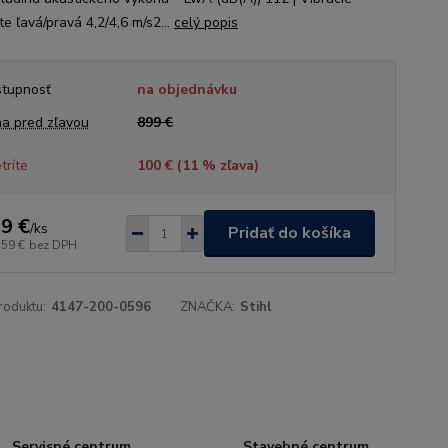
e ľavá/pravá 4,2/4,6 m/s2...
celý popis
tupnosť
na objednávku
a pred zľavou
899 €
tríte
100 € (
11
% zľava)
9 €
/
ks
Pridať do košíka
,59 €
bez DPH
roduktu:
4147-200-0596
ZNAČKA:
Stihl
Servisné centrum
Stavebné centrum