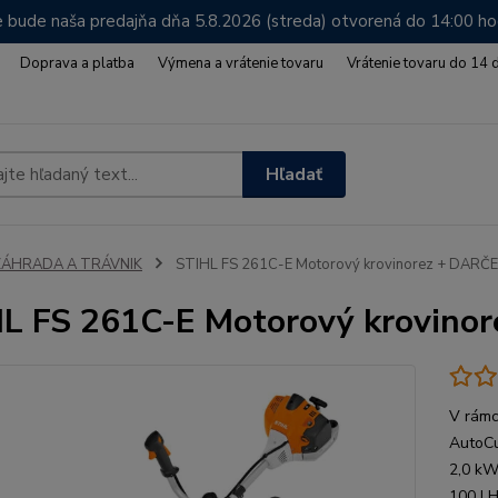
 bude naša predajňa dňa 5.8.2026 (streda) otvorená do 14:00 h
Doprava a platba
Výmena a vrátenie tovaru
Vrátenie tovaru do 14 
Hľadať
ZÁHRADA A TRÁVNIK
STIHL FS 261C-E Motorový krovinorez + DARČE
L FS 261C-E Motorový krovino
V rámc
AutoCu
2,0 kW
100 | 