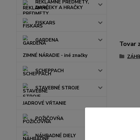
REKLAMNÉ PREDMETY,
DARČEKY A HRAČKY
FISKARS
GARDENA
Tovar 
ZIMNÉ NÁRADIE - iné značky
ZÁHR
SCHEPPACH
STAVEBNÉ STROJE
JADROVÉ VŔTANIE
POŽIČOVŇA
NÁHRADNÉ DIELY