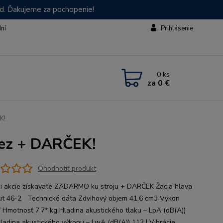
od. Ďakujeme za pochopenie!
dní
Prihlásenie
0
ks
za
0 €
K!
rez + DARČEK!
Ohodnotiť produkt
i akcie získavate ZADARMO ku stroju + DARČEK Žacia hlava
t 46-2 Technické dáta Zdvihový objem 41,6 cm3 Výkon
 Hmotnosť 7,7* kg Hladina akustického tlaku – LpA (dB(A))
Hladina akustického výkonu – LwA (dB(A)) 112 | Vibrácie