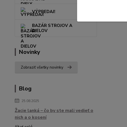
VÝPREDAJ!
BAZÁR STROJOV A
DIELOV
Novinky
Zobraziť všetky novinky
Blog
25.08.2025
Žacie lanká – čo by ste mali vedieť o
nich a o kosení