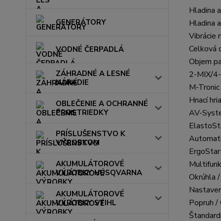
Hladina 
GENERÁTORY
Hladina 
Vibrácie 
Celková 
VODNÉ ČERPADLÁ
Objem pa
ZÁHRADNÉ A LESNÉ
2-MIX/4
NÁRADIE
M-Tronic
Hnací hri
OBLEČENIE A OCHRANNÉ
AV-Syst
PROSTRIEDKY
ElastoSt
PRÍSLUŠENSTVO K
Automati
VÝROBKOM
ErgoStar
Multifun
AKUMULÁTOROVÉ
VÝROBKY HUSQVARNA
Okrúhla /
Nastaveni
AKUMULÁTOROVÉ
Popruh / 
VÝROBKY STIHL
Štandard