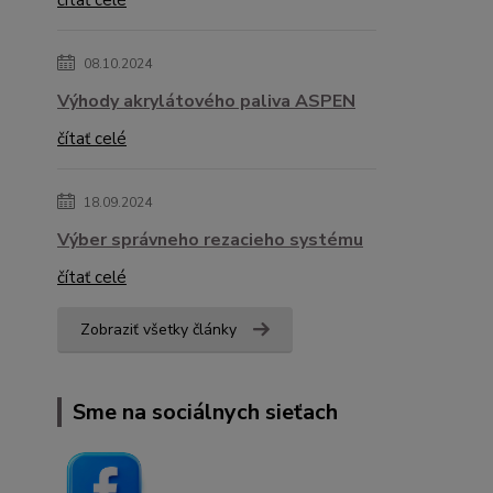
čítať celé
08.10.2024
Výhody akrylátového paliva ASPEN
čítať celé
18.09.2024
Výber správneho rezacieho systému
čítať celé
Zobraziť všetky články
Sme na sociálnych sieťach