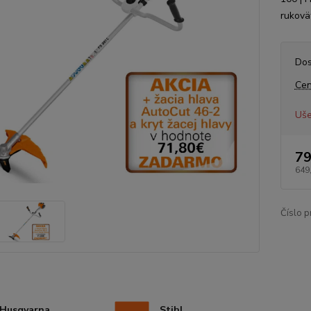
rukovät
Dos
Cen
Uše
79
649
Číslo p
Husqvarna
Stihl