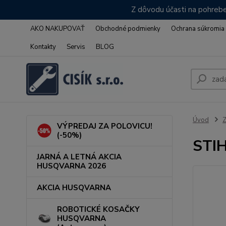
Z dôvodu účasti na pohrebe
AKO NAKUPOVAŤ
Obchodné podmienky
Ochrana súkromia
Kontakty
Servis
BLOG
Úvod
VÝPREDAJ ZA POLOVICU!
(-50%)
STIH
JARNÁ A LETNÁ AKCIA
HUSQVARNA 2026
AKCIA HUSQVARNA
ROBOTICKÉ KOSAČKY
HUSQVARNA