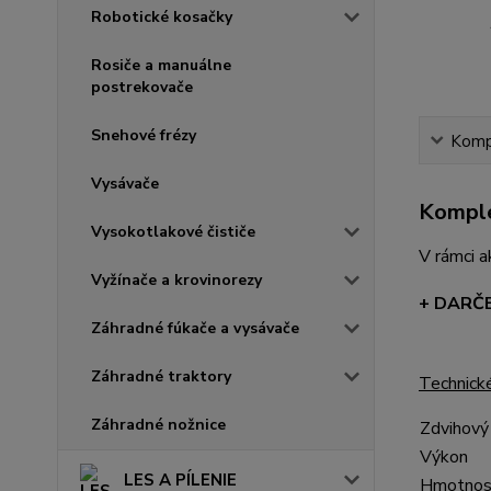
Robotické kosačky
Rosiče a manuálne
postrekovače
Snehové frézy
Kompl
Vysávače
Komple
Vysokotlakové čističe
V rámci 
Vyžínače a krovinorezy
+ DARČE
Záhradné fúkače a vysávače
Záhradné traktory
Technick
Záhradné nožnice
Zdvihový
Výkon
LES A PÍLENIE
Hmotnos