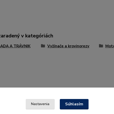
zaradený v kategóriách
ADA A TRÁVNIK
Vyžínače a krovinorezy
Moto
Súhlasím
Nastavenia