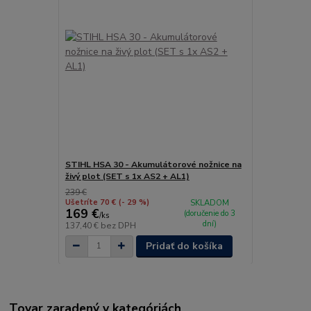
STIHL HSA 30 - Akumulátorové nožnice na
živý plot (SET s 1x AS2 + AL1)
239 €
Ušetríte 70 €
(- 29 %)
SKLADOM
169 €
(doručenie do 3
/
ks
dní)
137,40 €
bez DPH
Pridať do košíka
Tovar zaradený v kategóriách