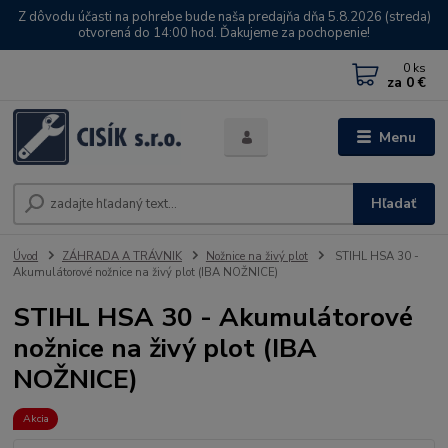
Z dôvodu účasti na pohrebe bude naša predajňa dňa 5.8.2026 (streda)
otvorená do 14:00 hod. Ďakujeme za pochopenie!
0
ks
za
0 €
Menu
Hľadať
Úvod
ZÁHRADA A TRÁVNIK
Nožnice na živý plot
STIHL HSA 30 -
Akumulátorové nožnice na živý plot (IBA NOŽNICE)
STIHL HSA 30 - Akumulátorové
nožnice na živý plot (IBA
NOŽNICE)
Akcia