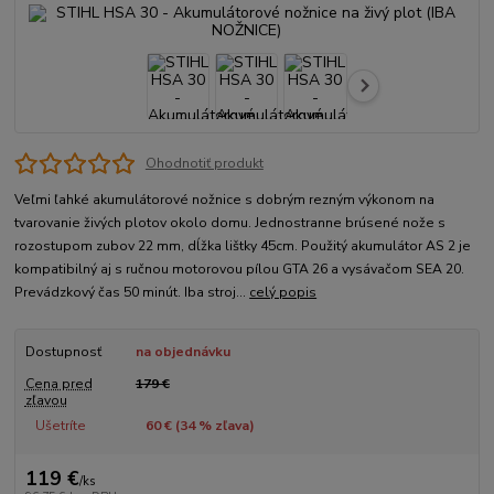
Ohodnotiť produkt
Veľmi ľahké akumulátorové nožnice s dobrým rezným výkonom na
tvarovanie živých plotov okolo domu. Jednostranne brúsené nože s
rozostupom zubov 22 mm, dĺžka lištky 45cm. Použitý akumulátor AS 2 je
kompatibilný aj s ručnou motorovou pílou GTA 26 a vysávačom SEA 20.
Prevádzkový čas 50 minút. Iba stroj...
celý popis
Dostupnosť
na objednávku
Cena pred
179 €
zľavou
Ušetríte
60 € (
34
% zľava)
119 €
/
ks