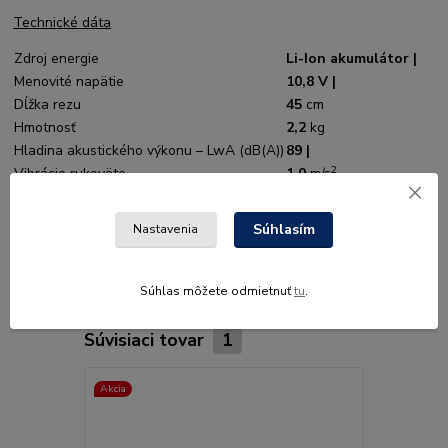
Technické dáta
Zdroj energie
Li-Ion akumulátor |
Menovité napätie
10,8 V |
Dĺžka rezu
45
cm
Hmotnosť
2,2
kg
Hladina akustického výkonu – LwA (dB(A))
89 |
2
Vibrácie rukoväte
1,0
m/s
Počet zdvihov
2.800
1/min
Antivibračný systém
– |
Súhlasím
Nastavenia
Súhlas môžete odmietnuť
tu
.
Súvisiaci tovar
1
Akcia