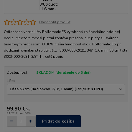
Ohodnotiť produkt
Odľahčená verzia lišty Rollomatic ES vyrobená zo špeciál­ne odolnej
ocele. Medzera medzi plátmi zostáva prázdna, ale pláty sú zvárané
laserovým procesom. O 30% nižšia hmotnosť ako u Rollomatic ES pri
dodržaní rovnakej stability lišty. 3003-000-2021, 3/8", 1.6 mm, 50 cm lišta
3003-000-2031, 3/8", 1...
celý popis
Dostupnosť
SKLADOM (doručenie do 3 dní)
Lišta
99,90 €
/
ks
81,22 €
bez DPH
Pridať do košíka