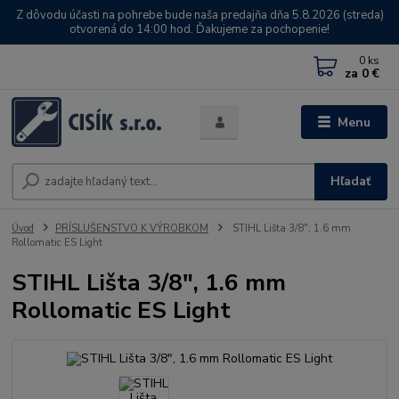
Z dôvodu účasti na pohrebe bude naša predajňa dňa 5.8.2026 (streda)
otvorená do 14:00 hod. Ďakujeme za pochopenie!
0
ks
za
0 €
Menu
Hľadať
Úvod
PRÍSLUŠENSTVO K VÝROBKOM
STIHL Lišta 3/8", 1.6 mm
Rollomatic ES Light
STIHL Lišta 3/8", 1.6 mm
Rollomatic ES Light