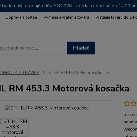
 bude naša predajňa dňa 5.8.2026 (streda) otvorená do 14:00 h
Doprava a platba
Výmena a vrátenie tovaru
Vrátenie tovaru do 14 
Hľadať
ZÁHRADA A TRÁVNIK
STIHL RM 453.3 Motorová kosačka
L RM 453.3 Motorová kosačka
Benzín
pohono
výkonn
integr