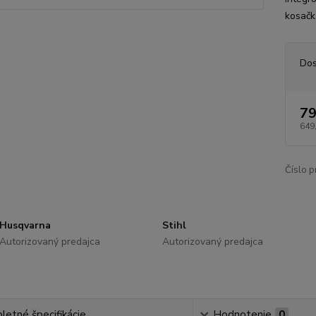
kosačk
Dos
79
649
Číslo p
Husqvarna
Stihl
Autorizovaný predajca
Autorizovaný predajca
etné špecifikácie
Hodnotenie
0