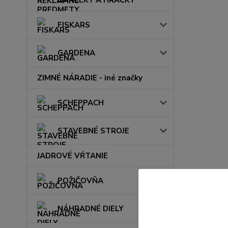
FISKARS
GARDENA
ZIMNÉ NÁRADIE - iné značky
SCHEPPACH
STAVEBNÉ STROJE
JADROVÉ VŔTANIE
POŽIČOVŇA
NÁHRADNÉ DIELY