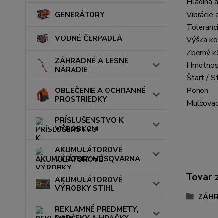
Hladina 
Vibrácie
GENERÁTORY
Toleranc
VODNÉ ČERPADLÁ
Výška ko
Zberný k
ZÁHRADNÉ A LESNÉ
Hmotnos
NÁRADIE
Štart / S
Pohon
OBLEČENIE A OCHRANNÉ
PROSTRIEDKY
Mulčovaci
PRÍSLUŠENSTVO K
VÝROBKOM
AKUMULÁTOROVÉ
VÝROBKY HUSQVARNA
Tovar 
AKUMULÁTOROVÉ
VÝROBKY STIHL
ZÁHR
REKLAMNÉ PREDMETY,
DARČEKY A HRAČKY