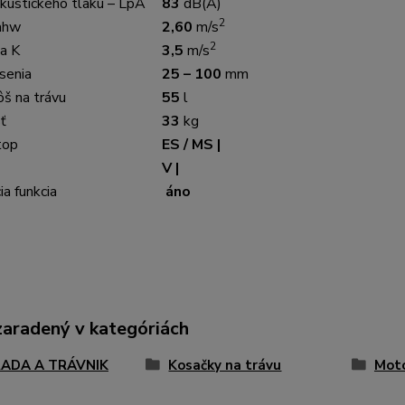
akustického tlaku – LpA
83
dB(A)
2
 ahw
2,60
m/s
2
ia K
3,5
m/s
senia
25 – 100
mm
ôš na trávu
55
l
ť
33
kg
top
ES / MS |
V |
a funkcia
áno
zaradený v kategóriách
ADA A TRÁVNIK
Kosačky na trávu
Moto