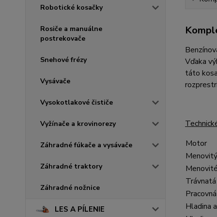
Robotické kosačky
Komple
Rosiče a manuálne
postrekovače
Benzínová
Snehové frézy
Vďaka vý
táto kosa
Vysávače
rozprestr
Vysokotlakové čističe
Technick
Vyžínače a krovinorezy
Motor
Záhradné fúkače a vysávače
Menovitý
Záhradné traktory
Menovité
Trávnatá
Záhradné nožnice
Pracovná 
Hladina 
LES A PÍLENIE