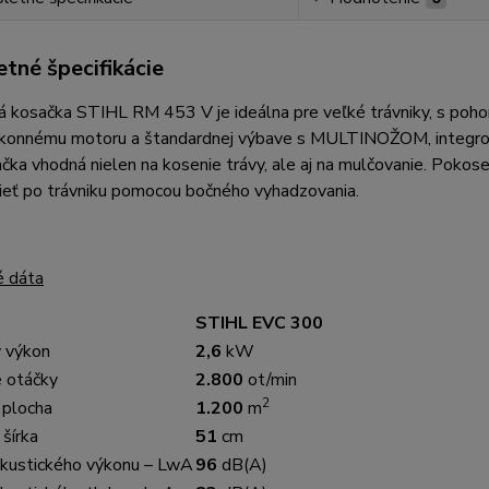
tné špecifikácie
 kosačka STIHL RM 453 V je ideálna pre veľké trávniky, s pohono
konnému motoru a štandardnej výbave s MULTINOŽOM, integrov
čka vhodná nielen na kosenie trávy, ale aj na mulčovanie. Pokos
ieť po trávniku pomocou bočného vyhadzovania.
é dáta
STIHL EVC 300
 výkon
2,6
kW
 otáčky
2.800
ot/min
2
 plocha
1.200
m
šírka
51
cm
akustického výkonu – LwA
96
dB(A)