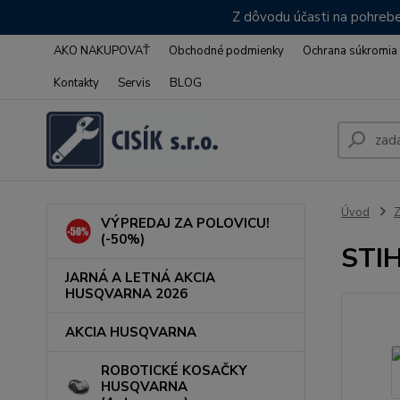
Z dôvodu účasti na pohrebe
AKO NAKUPOVAŤ
Obchodné podmienky
Ochrana súkromia
Kontakty
Servis
BLOG
Úvod
VÝPREDAJ ZA POLOVICU!
(-50%)
STIH
JARNÁ A LETNÁ AKCIA
HUSQVARNA 2026
AKCIA HUSQVARNA
ROBOTICKÉ KOSAČKY
HUSQVARNA