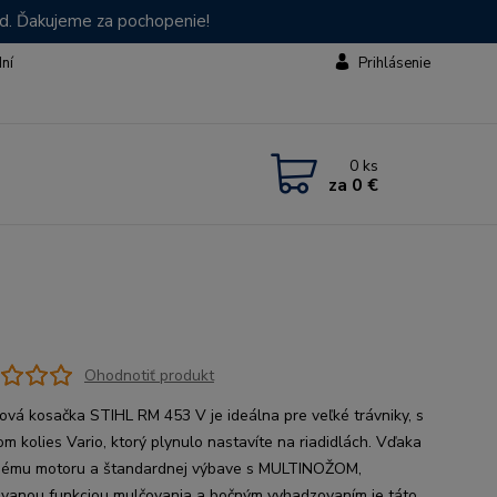
od. Ďakujeme za pochopenie!
dní
Prihlásenie
0
ks
za
0 €
Ohodnotiť produkt
ová kosačka STIHL RM 453 V je ideálna pre veľké trávniky, s
m kolies Vario, ktorý plynulo nastavíte na riadidlách. Vďaka
ému motoru a štandardnej výbave s MULTINOŽOM,
ovanou funkciou mulčovania a bočným vyhadzovaním je táto