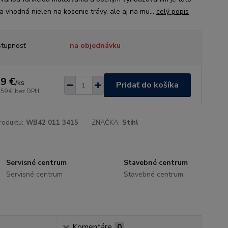
a vhodná nielen na kosenie trávy, ale aj na mu...
celý popis
tupnosť
na objednávku
9 €
/
ks
Pridať do košíka
,59 €
bez DPH
roduktu:
WB42 011 3415
ZNAČKA:
Stihl
Servisné centrum
Stavebné centrum
Servisné centrum
Stavebné centrum
Komentáre
0