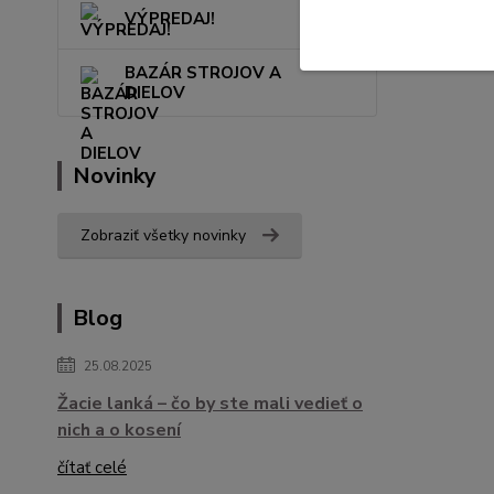
VÝPREDAJ!
BAZÁR STROJOV A
DIELOV
Novinky
Zobraziť všetky novinky
Blog
25.08.2025
Žacie lanká – čo by ste mali vedieť o
nich a o kosení
čítať celé