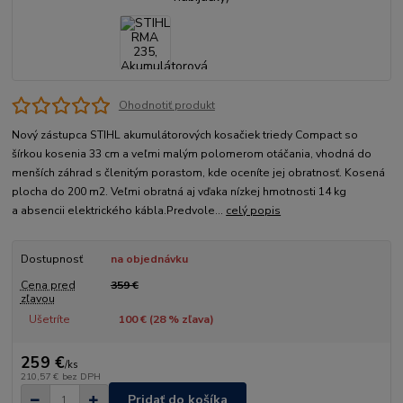
Ohodnotiť produkt
Nový zástupca STIHL akumulátorových kosačiek triedy Compact so
šírkou kosenia 33 cm a veľmi malým polomerom otáčania, vhodná do
menších záhrad s členitým porastom, kde oceníte jej obratnosť. Kosená
plocha do 200 m2. Veľmi obratná aj vďaka nízkej hmotnosti 14 kg
a absencii elektrického kábla.Predvole...
celý popis
Dostupnosť
na objednávku
Cena pred
359 €
zľavou
Ušetríte
100 € (
28
% zľava)
259 €
/
ks
210,57 €
bez DPH
Pridať do košíka