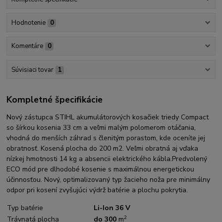
Hodnotenie
0
Komentáre
0
Súvisiaci tovar
1
Kompletné špecifikácie
Nový zástupca STIHL akumulátorových kosačiek triedy Compact
so šírkou kosenia 33 cm a veľmi malým polomerom otáčania,
vhodná do menších záhrad s členitým porastom, kde oceníte jej
obratnosť. Kosená plocha do 200 m2. Veľmi obratná aj vďaka
nízkej hmotnosti 14 kg a absencii elektrického kábla.Predvolený
ECO mód pre dlhodobé kosenie s maximálnou energetickou
účinnosťou. Nový, optimalizovaný typ žacieho noža pre minimálny
odpor pri kosení zvyšujúci výdrž batérie a plochu pokrytia.
Typ batérie
Li-Ion 36 V
2
Trávnatá plocha
do 300
m