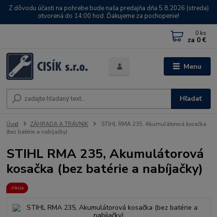
Z dôvodu účasti na pohrebe bude naša predajňa dňa 5.8.2026 (streda)
otvorená do 14:00 hod. Ďakujeme za pochopenie!
0
ks
za
0 €
Menu
Hľadať
Úvod
ZÁHRADA A TRÁVNIK
STIHL RMA 235, Akumulátorová kosačka
(bez batérie a nabíjačky)
STIHL RMA 235, Akumulátorová
kosačka (bez batérie a nabíjačky)
Akcia