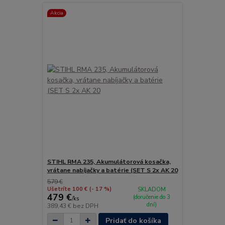
Akcia
STIHL RMA 235, Akumulátorová kosačka,
vrátane nabíjačky a batérie (SET S 2x AK 20
579 €
Ušetríte 100 €
(- 17 %)
SKLADOM
479 €
(doručenie do 3
/
ks
dní)
389,43 €
bez DPH
Pridať do košíka