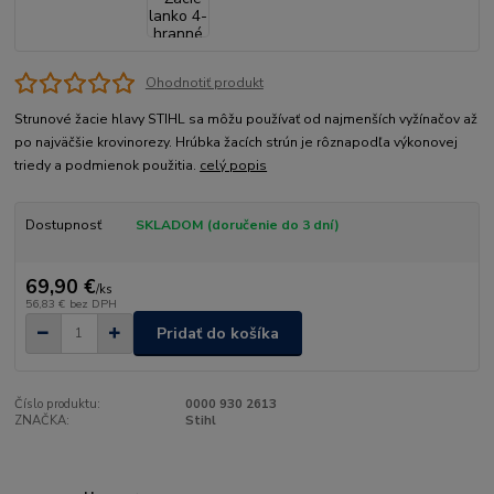
Ohodnotiť produkt
Strunové žacie hlavy STIHL sa môžu používať od najmenších vyžínačov až
po najväčšie krovinorezy. Hrúbka žacích strún je rôznapodľa výkonovej
triedy a podmienok použitia.
celý popis
Dostupnosť
SKLADOM (doručenie do 3 dní)
69,90 €
/
ks
56,83 €
bez DPH
Pridať do košíka
Číslo produktu:
0000 930 2613
ZNAČKA:
Stihl