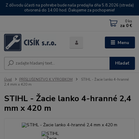
Z dôvodu účasti na pohrebe bude naša predajňa dňa 5.8.2026 (streda)
otvorená do 14:00 hod. Ďakujeme za pochopenie!
0
ks
za
0 €
Menu
Hľadať
Úvod
PRÍSLUŠENSTVO K VÝROBKOM
STIHL - Žacie lanko 4-hranné
2,4 mm x 420 m
STIHL - Žacie lanko 4-hranné 2,4
mm x 420 m