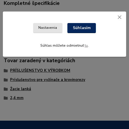
Kompletné špecifikácie
Strunové žacie hlavy STIHL sa môžu používať od najmenších
vyžínačov až po najväčšie krovinorezy. Hrúbka žacích strún je
rôzna
Súhlasím
Nastavenia
podľa výkonovej triedy a podmienok použitia.
Súhlas môžete odmietnuť
tu
.
Tovar zaradený v kategóriách
PRÍSLUŠENSTVO K VÝROBKOM
Príslušenstvo pre vyžínače a krovinorezy
Žacie lanká
2,4 mm