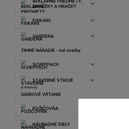
REKLAMNÉ PREDMETY,
DARČEKY A HRAČKY
FISKARS
GARDENA
ZIMNÉ NÁRADIE - iné značky
SCHEPPACH
STAVEBNÉ STROJE
JADROVÉ VŔTANIE
POŽIČOVŇA
NÁHRADNÉ DIELY