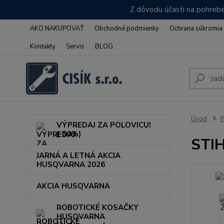
Z dôvodu účasti na pohrebe
AKO NAKUPOVAŤ
Obchodné podmienky
Ochrana súkromia
Kontakty
Servis
BLOG
Úvod
VÝPREDAJ ZA POLOVICU!
(-50%)
STIH
JARNÁ A LETNÁ AKCIA
HUSQVARNA 2026
AKCIA HUSQVARNA
ROBOTICKÉ KOSAČKY
HUSQVARNA