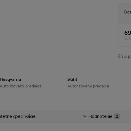
Dos
69
56,
Číslo p
Husqvarna
Stihl
Autorizovaný predajca
Autorizovaný predajca
etné špecifikácie
Hodnotenie
0