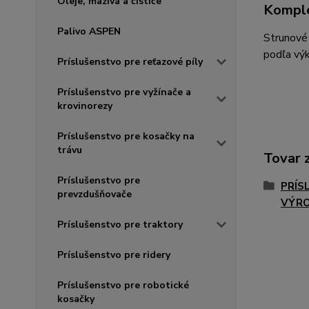
Oleje, mazivá a čističe
Komple
Palivo ASPEN
Strunové 
podľa výk
Príslušenstvo pre reťazové píly
Príslušenstvo pre vyžínače a
krovinorezy
Príslušenstvo pre kosačky na
trávu
Tovar 
Príslušenstvo pre
PRÍS
prevzdušňovače
VÝR
Príslušenstvo pre traktory
Príslušenstvo pre ridery
Príslušenstvo pre robotické
kosačky