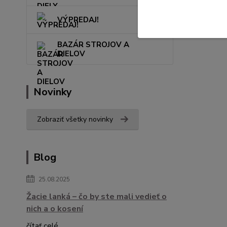
VÝPREDAJ!
BAZÁR STROJOV A
DIELOV
Novinky
Zobraziť všetky novinky
Blog
25.08.2025
Žacie lanká – čo by ste mali vedieť o
nich a o kosení
čítať celé