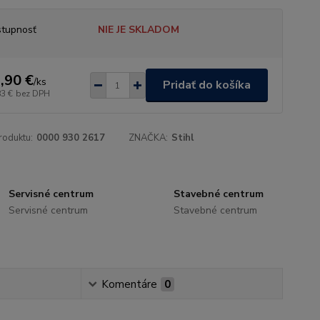
tupnosť
NIE JE SKLADOM
,90 €
/
ks
Pridať do košíka
83 €
bez DPH
roduktu:
0000 930 2617
ZNAČKA:
Stihl
Servisné centrum
Stavebné centrum
Servisné centrum
Stavebné centrum
Komentáre
0