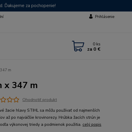
od. Ďakujeme za pochopenie!
dní
Prihlásenie
0
ks
za
0 €
 347 m
m x 347 m
Ohodnotiť produkt
vé žacie hlavy STIHL sa môžu používať od najmenších
čov až po najväčšie krovinorezy. Hrúbka žacích strún je
odľa výkonovej triedy a podmienok použitia.
celý popis