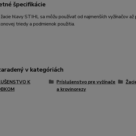
tné špecifikácie
žacie hlavy STIHL sa môžu používať od najmenších vyžínačov až po
onovej triedy a podmienok použitia.
zaradený v kategóriách
LUŠENSTVO K
Príslušenstvo pre vyžínače
Žaci
OBKOM
a krovinorezy