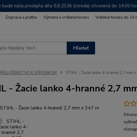
 bude naša predajňa dňa 5.8.2026 (streda) otvorená do 14:00 h
Doprava a platba
Výmena a vrátenie tovaru
Vrátenie tovaru do 14 
Hľadať
PRÍSLUŠENSTVO K VÝROBKOM
STIHL - Žacie lanko 4-hranné 2,7 mm x
L - Žacie lanko 4-hranné 2,7 m
Struno
vyžína
rôznap