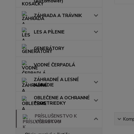
(Automower)
ZÁHRADA A TRÁVNIK
LES A PÍLENIE
GENERÁTORY
VODNÉ ČERPADLÁ
ZÁHRADNÉ A LESNÉ
NÁRADIE
OBLEČENIE A OCHRANNÉ
PROSTRIEDKY
PRÍSLUŠENSTVO K
Kompl
VÝROBKOM