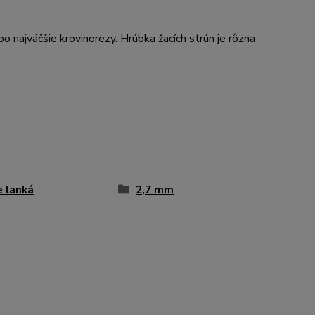
 najväčšie krovinorezy. Hrúbka žacích strún je rôzna
e lanká
2,7 mm