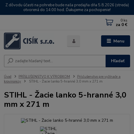
Z dôvodu účasti na pohrebe bude naša predajňa dňa 5.8.2026 (streda)
otvorená do 14:00 hod. Ďakujeme za pochopenie!
0
ks
za
0 €
Menu
Hľadať
Úvod
PRÍSLUŠENSTVO K VÝROBKOM
Príslušenstvo pre vyžínače a
krovinorezy
STIHL - Žacie lanko 5-hranné 3,0 mm x 271 m
STIHL - Žacie lanko 5-hranné 3,0
mm x 271 m