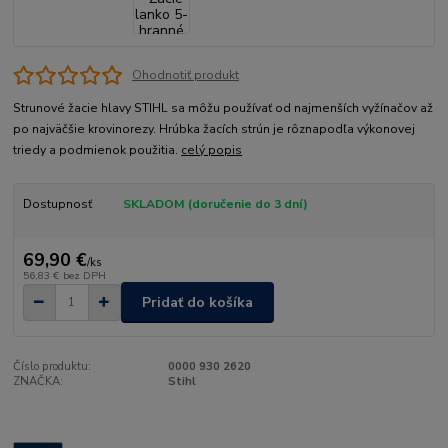
Ohodnotiť produkt
Strunové žacie hlavy STIHL sa môžu používať od najmenších vyžínačov až
po najväčšie krovinorezy. Hrúbka žacích strún je rôznapodľa výkonovej
triedy a podmienok použitia.
celý popis
Dostupnosť
SKLADOM (doručenie do 3 dní)
69,90 €
/
ks
56,83 €
bez DPH
Pridať do košíka
Číslo produktu:
0000 930 2620
ZNAČKA:
Stihl