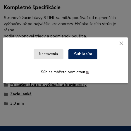
Kompletné špecifikácie
Strunové žacie hlavy STIHL sa môžu používať od najmenších
vyžínačov až po najväčšie krovinorezy. Hrúbka žacích strún je
rôzna
podľa výkonovej triedy a podmienok použitia.
Súhlasím
Nastavenia
Tovar zaradený v kategóriách
Súhlas môžete odmietnuť
tu
.
PRÍSLUŠENSTVO K VÝROBKOM
Príslušenstvo pre vyžínače a krovinorezy
Žacie lanká
3,0 mm