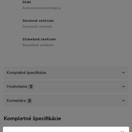
Stihl
Autorizovaný predajca
Servisné centrum
Servisné centrum
Stavebné centrum
Stavebné centrum
Kompletné špecifikácie
Hodnotenie
0
Komentáre
0
Kompletné špecifikácie
originálny náhradný diel Husqvarna