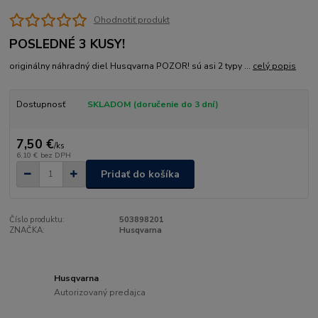
Ohodnotiť produkt
POSLEDNÉ 3 KUSY!
originálny náhradný diel Husqvarna POZOR! sú asi 2 typy ...
celý popis
Dostupnosť
SKLADOM (doručenie do 3 dní)
7,50 €
/
ks
6,10 €
bez DPH
Pridať do košíka
Číslo produktu:
503898201
ZNAČKA:
Husqvarna
Husqvarna
Autorizovaný predajca