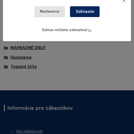
POZOR! sú asi 2 typy ...
Súhlasím
Nastavenia
Súhlas môžete odmietnuť
tu
.
Tovar zaradený v kategóriách
NÁHRADNÉ DIELY
Husqvarna
Tepelné štíty
Informácie pre zákazníkov
Ako nakupovať