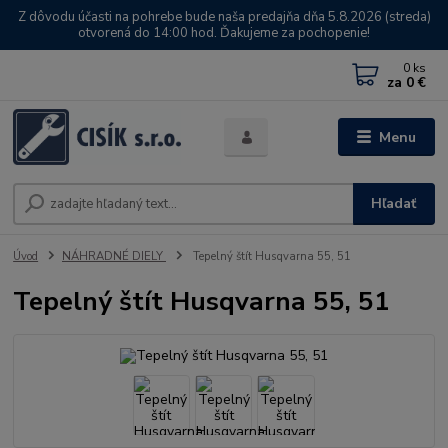
Z dôvodu účasti na pohrebe bude naša predajňa dňa 5.8.2026 (streda)
otvorená do 14:00 hod. Ďakujeme za pochopenie!
0
ks
za
0 €
Menu
Hľadať
Úvod
NÁHRADNÉ DIELY
Tepelný štít Husqvarna 55, 51
Tepelný štít Husqvarna 55, 51