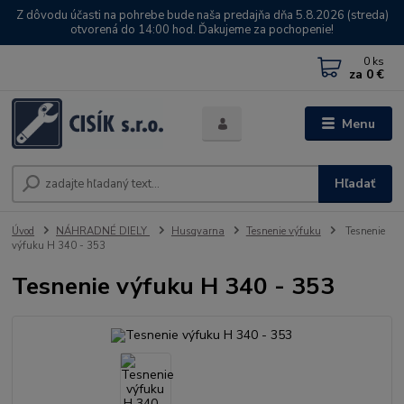
Z dôvodu účasti na pohrebe bude naša predajňa dňa 5.8.2026 (streda)
otvorená do 14:00 hod. Ďakujeme za pochopenie!
0
ks
za
0 €
Menu
Hľadať
Úvod
NÁHRADNÉ DIELY
Husqvarna
Tesnenie výfuku
Tesnenie
výfuku H 340 - 353
Tesnenie výfuku H 340 - 353