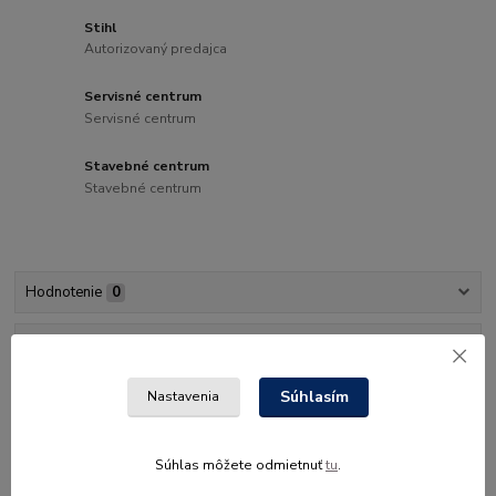
Stihl
Autorizovaný predajca
Servisné centrum
Servisné centrum
Stavebné centrum
Stavebné centrum
Hodnotenie
0
Komentáre
0
Súhlasím
Nastavenia
Tovar zaradený v kategóriách
Tesnenie výfuku
Súhlas môžete odmietnuť
tu
.