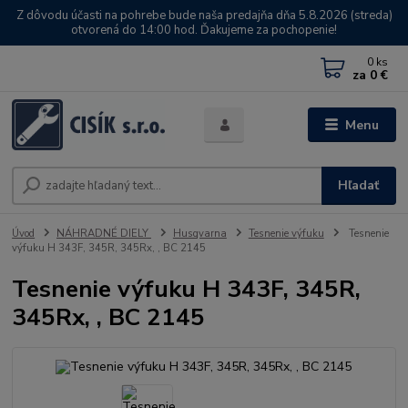
Z dôvodu účasti na pohrebe bude naša predajňa dňa 5.8.2026 (streda)
otvorená do 14:00 hod. Ďakujeme za pochopenie!
0
ks
za
0 €
Menu
Hľadať
Úvod
NÁHRADNÉ DIELY
Husqvarna
Tesnenie výfuku
Tesnenie
výfuku H 343F, 345R, 345Rx, , BC 2145
Tesnenie výfuku H 343F, 345R,
345Rx, , BC 2145