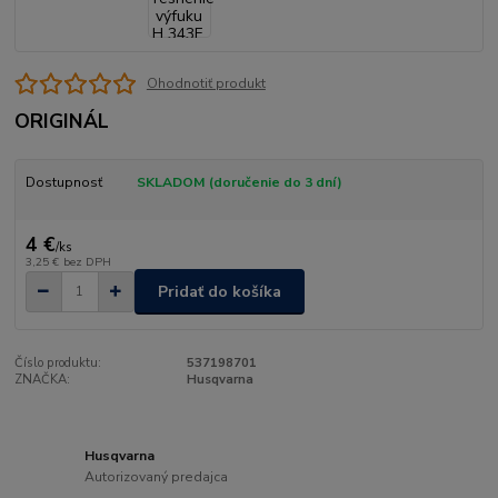
Ohodnotiť produkt
ORIGINÁL
Dostupnosť
SKLADOM (doručenie do 3 dní)
4 €
/
ks
3,25 €
bez DPH
Pridať do košíka
Číslo produktu:
537198701
ZNAČKA:
Husqvarna
Husqvarna
Autorizovaný predajca