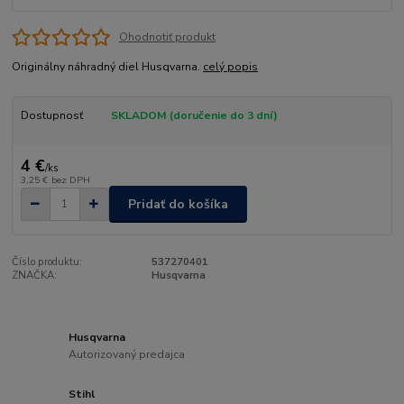
Ohodnotiť produkt
Originálny náhradný diel Husqvarna.
celý popis
Dostupnosť
SKLADOM (doručenie do 3 dní)
4 €
/
ks
3,25 €
bez DPH
Pridať do košíka
Číslo produktu:
537270401
ZNAČKA:
Husqvarna
Husqvarna
Autorizovaný predajca
Stihl