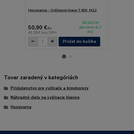
Husqvarna - Vyžínacia hlava T45X, M12
Spodný kryt 
T45X
SKLADOM
50,90 €
17 €
(doručenie do 3
/
ks
/
ks
dní)
41,38 €
bez DPH
13,82 €
bez 
Pridať do košíka
Tovar zaradený v kategóriách
Príslušenstvo pre vyžínače a krovinorezy
Náhradné diely na vyžínacie hlavice
Husqvarna