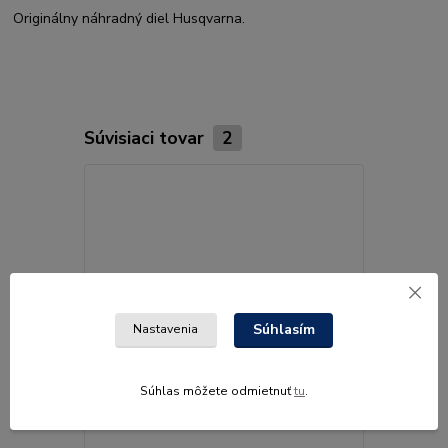
Originálny náhradný diel Husqvarna.
Súvisiaci tovar
2
Súhlasím
Nastavenia
Súhlas môžete odmietnuť
tu
.