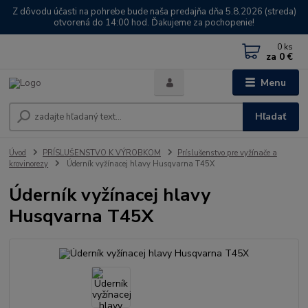
Z dôvodu účasti na pohrebe bude naša predajňa dňa 5.8.2026 (streda)
otvorená do 14:00 hod. Ďakujeme za pochopenie!
0
ks
za
0 €
Menu
Hľadať
Úvod
PRÍSLUŠENSTVO K VÝROBKOM
Príslušenstvo pre vyžínače a
krovinorezy
Úderník vyžínacej hlavy Husqvarna T45X
Úderník vyžínacej hlavy
Husqvarna T45X