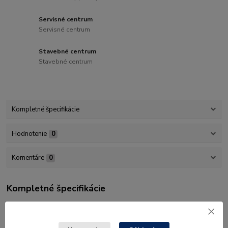
Servisné centrum
Servisné centrum
Stavebné centrum
Stavebné centrum
Kompletné špecifikácie
Hodnotenie
0
Komentáre
0
Kompletné špecifikácie
Originálny náhradný diel Husqvarna.