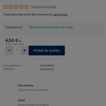
Ohodnotiť produkt
Originálny náhradný diel Husqvarna.
celý popis
Dostupnosť
SKLADOM (doručenie do 3 dní)
6,50 €
/
ks
5,28 €
bez DPH
Pridať do košíka
Číslo produktu:
502198602
ZNAČKA:
Husqvarna
Husqvarna
Autorizovaný predajca
Stihl
Autorizovaný predajca