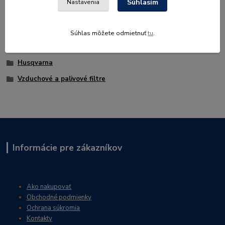
Súhlasím
Nastavenia
Tovar zaradený v kategóriách
Súhlas môžete odmietnuť
tu
.
NÁHRADNÉ DIELY
Husqvarna
Vzduchové a palivové filtre
Informácie pre zákazníkov
Ako nakupovať
Obchodné podmienky
Ochrana súkromia
Kontakty