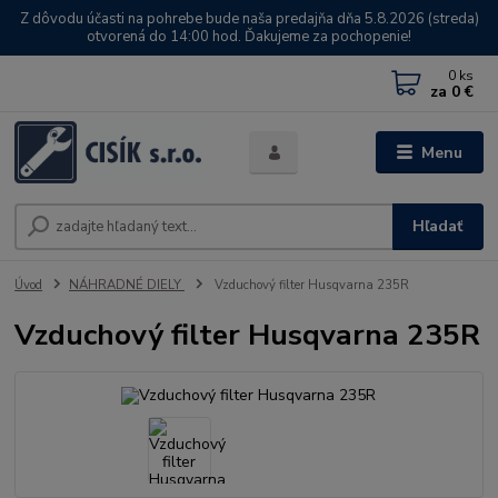
Z dôvodu účasti na pohrebe bude naša predajňa dňa 5.8.2026 (streda)
otvorená do 14:00 hod. Ďakujeme za pochopenie!
0
ks
za
0 €
Menu
Hľadať
Úvod
NÁHRADNÉ DIELY
Vzduchový filter Husqvarna 235R
Vzduchový filter Husqvarna 235R