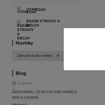
VÝPREDAJ!
BAZÁR STROJOV A
DIELOV
Novinky
Zobraziť všetky novinky
Blog
25.08.2025
Žacie lanká – čo by ste mali vedieť o
nich a o kosení