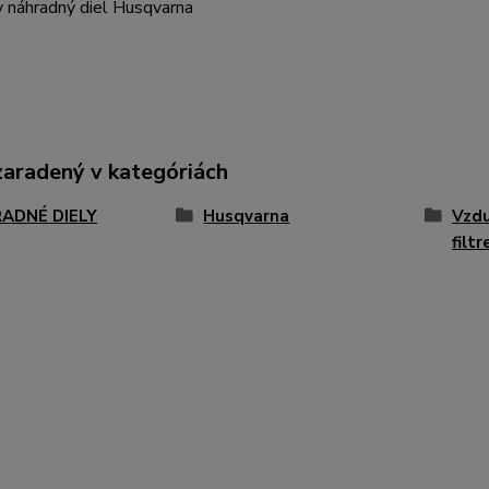
y náhradný diel Husqvarna
zaradený v kategóriách
ADNÉ DIELY
Husqvarna
Vzdu
filtr