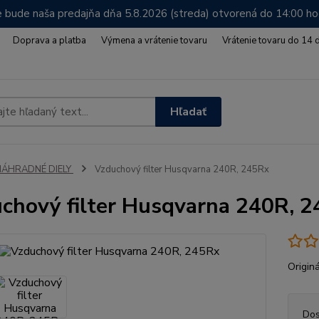
 bude naša predajňa dňa 5.8.2026 (streda) otvorená do 14:00 h
Doprava a platba
Výmena a vrátenie tovaru
Vrátenie tovaru do 14 
Hľadať
NÁHRADNÉ DIELY
Vzduchový filter Husqvarna 240R, 245Rx
chový filter Husqvarna 240R, 
Origin
Dos