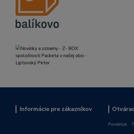
Informácie pre zákazníkov
Otvárac
Po
ndelok:
7