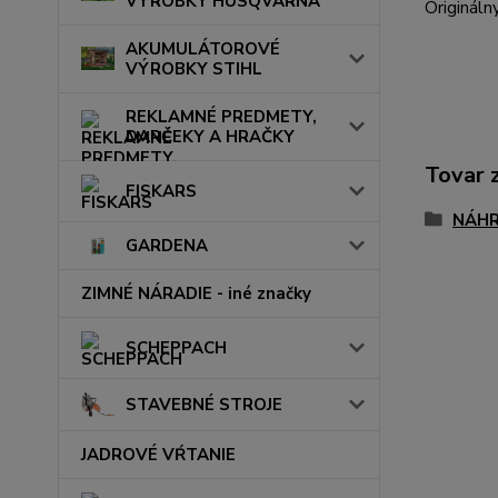
VÝROBKY HUSQVARNA
Origináln
AKUMULÁTOROVÉ
VÝROBKY STIHL
REKLAMNÉ PREDMETY,
DARČEKY A HRAČKY
Tovar 
FISKARS
NÁHR
GARDENA
ZIMNÉ NÁRADIE - iné značky
SCHEPPACH
STAVEBNÉ STROJE
JADROVÉ VŔTANIE