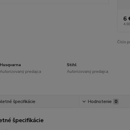
6 
4,88
Číslo p
Husqvarna
Stihl
Autorizovaný predajca
Autorizovaný predajca
etné špecifikácie
Hodnotenie
0
tné špecifikácie