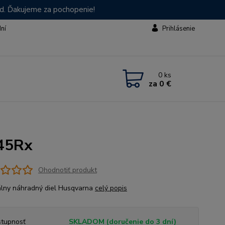
od. Ďakujeme za pochopenie!
dní
Prihlásenie
0
ks
za
0 €
245Rx
Ohodnotiť produkt
álny náhradný diel Husqvarna
celý popis
tupnosť
SKLADOM (doručenie do 3 dní)