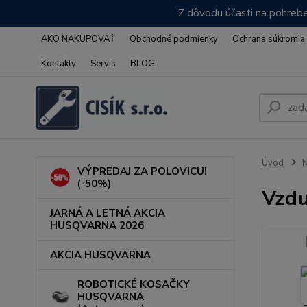
Z dôvodu účasti na pohrebe
AKO NAKUPOVAŤ
Obchodné podmienky
Ochrana súkromia
Kontakty
Servis
BLOG
Úvod
VÝPREDAJ ZA POLOVICU!
(-50%)
Vzdu
JARNÁ A LETNÁ AKCIA
HUSQVARNA 2026
AKCIA HUSQVARNA
ROBOTICKÉ KOSAČKY
HUSQVARNA