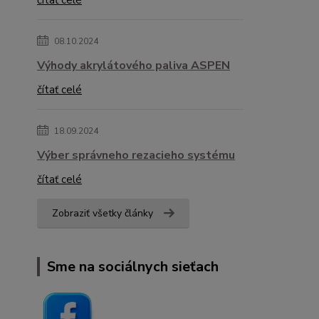
čítať celé
08.10.2024
Výhody akrylátového paliva ASPEN
čítať celé
18.09.2024
Výber správneho rezacieho systému
čítať celé
Zobraziť všetky články
Sme na sociálnych sieťach