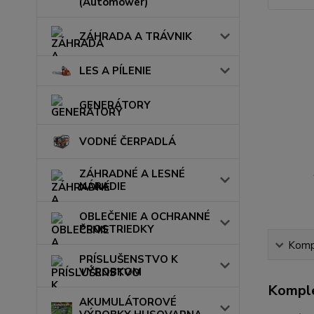
(Automower)
ZÁHRADA A TRÁVNIK
LES A PÍLENIE
GENERÁTORY
VODNÉ ČERPADLÁ
ZÁHRADNÉ A LESNÉ
NÁRADIE
OBLEČENIE A OCHRANNÉ
PROSTRIEDKY
Kompl
PRÍSLUŠENSTVO K
VÝROBKOM
Komple
AKUMULÁTOROVÉ