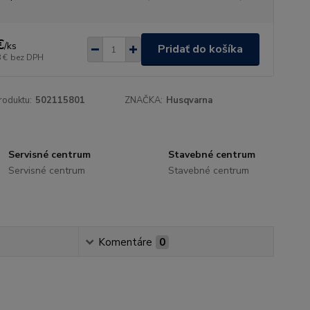
€
/
ks
Pridať do košíka
 €
bez DPH
roduktu:
502115801
ZNAČKA:
Husqvarna
Servisné centrum
Stavebné centrum
Servisné centrum
Stavebné centrum
Komentáre
0