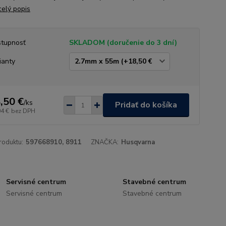
celý popis
tupnosť
SKLADOM (doručenie do 3 dní)
ianty
,50 €
/
ks
Pridať do košíka
04 €
bez DPH
roduktu:
597668910, 8911
ZNAČKA:
Husqvarna
Servisné centrum
Stavebné centrum
Servisné centrum
Stavebné centrum