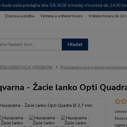
 bude naša predajňa dňa 5.8.2026 (streda) otvorená do 14:00 h
Doprava a platba
Výmena a vrátenie tovaru
Vrátenie tovaru do 14 
Hľadať
PRÍSLUŠENSTVO K VÝROBKOM
Príslušenstvo pre vyžínače a krovinorez
varna - Žacie lanko Opti Quadr
Univer
štvorc
najmä 