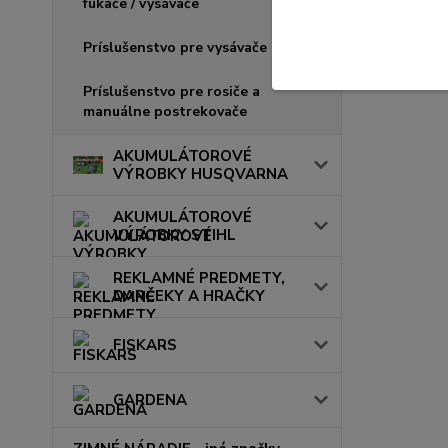
fúkače / vysávače
Príslušenstvo pre vysávače
Príslušenstvo pre rosiče a
manuálne postrekovače
AKUMULÁTOROVÉ
VÝROBKY HUSQVARNA
AKUMULÁTOROVÉ
VÝROBKY STIHL
REKLAMNÉ PREDMETY,
DARČEKY A HRAČKY
FISKARS
GARDENA