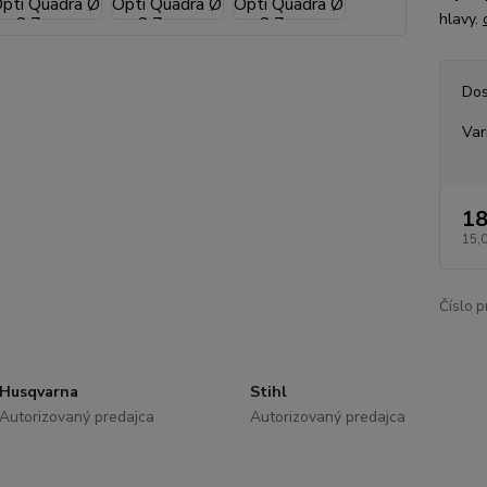
hlavy.
Dos
Var
18
15,
Číslo p
Husqvarna
Stihl
Autorizovaný predajca
Autorizovaný predajca