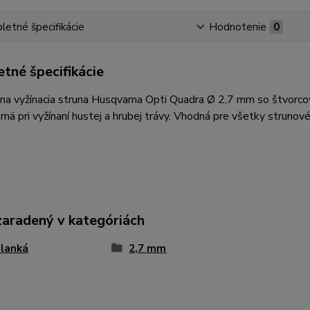
etné špecifikácie
Hodnotenie
0
tné špecifikácie
na vyžínacia struna Husqvarna Opti Quadra Ø 2,7 mm so štvorcov
jmä pri vyžínaní hustej a hrubej trávy. Vhodná pre všetky strunové
zaradený v kategóriách
 lanká
2,7 mm