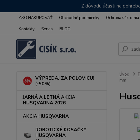
Z dôvodu účasti na pohrebe
AKO NAKUPOVAŤ
Obchodné podmienky
Ochrana súkromia
Kontakty
Servis
BLOG
Úvod
VÝPREDAJ ZA POLOVICU!
mm
(-50%)
Husq
JARNÁ A LETNÁ AKCIA
HUSQVARNA 2026
AKCIA HUSQVARNA
ROBOTICKÉ KOSAČKY
HUSQVARNA