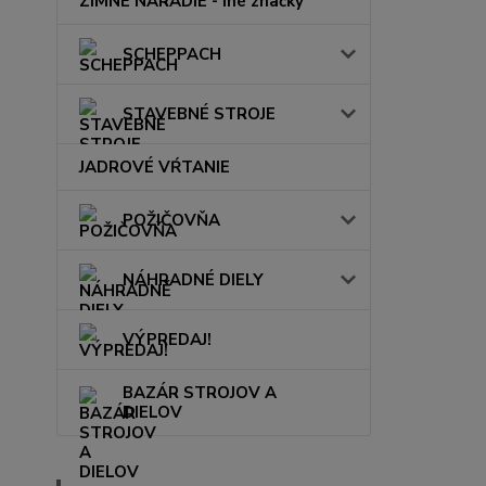
ZIMNÉ NÁRADIE - iné značky
SCHEPPACH
STAVEBNÉ STROJE
JADROVÉ VŔTANIE
POŽIČOVŇA
NÁHRADNÉ DIELY
VÝPREDAJ!
BAZÁR STROJOV A
DIELOV