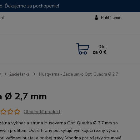
od. Ďakujeme za pochopenie!
dní
Prihlásenie
0
ks
za
0 €
y
Žacie lanká
Husqvarna - Žacie lanko Opti Quadra Ø 2,7
a Ø 2,7 mm
Ohodnotiť produkt
zálna vyžínacia struna Husqvarna Opti Quadra Ø 2,7 mm so
ovým profilom. Ostré hrany poskytujú vynikajúci rezný výkon,
pri vyžínaní hustej a hrubej trávy. Vhodná pre všetky strunové