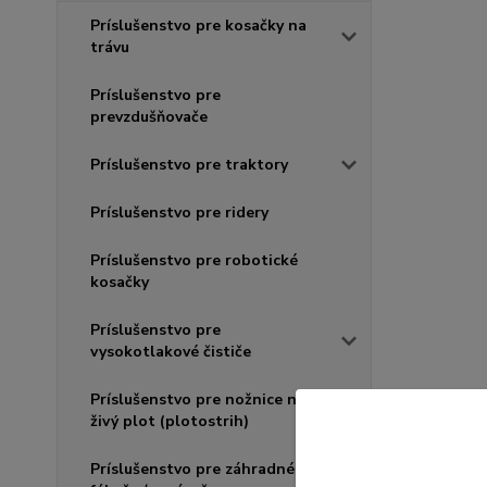
Príslušenstvo pre kosačky na
trávu
Príslušenstvo pre
prevzdušňovače
Príslušenstvo pre traktory
Príslušenstvo pre ridery
Príslušenstvo pre robotické
kosačky
Príslušenstvo pre
vysokotlakové čističe
Príslušenstvo pre nožnice na
živý plot (plotostrih)
Príslušenstvo pre záhradné