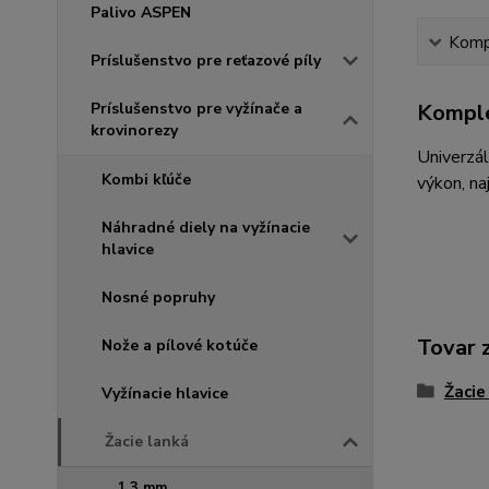
Palivo ASPEN
Kompl
Príslušenstvo pre reťazové píly
Príslušenstvo pre vyžínače a
Komple
krovinorezy
Univerzál
Kombi kľúče
výkon, na
Náhradné diely na vyžínacie
hlavice
Nosné popruhy
Tovar 
Nože a pílové kotúče
Žacie
Vyžínacie hlavice
Žacie lanká
1,3 mm