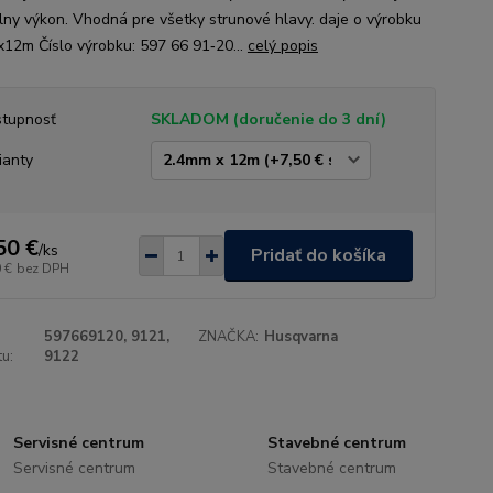
lny výkon. Vhodná pre všetky strunové hlavy. daje o výrobku
12m Číslo výrobku: 597 66 91‑20...
celý popis
tupnosť
SKLADOM (doručenie do 3 dní)
ianty
50 €
/
ks
Pridať do košíka
 €
bez DPH
597669120, 9121,
ZNAČKA:
Husqvarna
u:
9122
Servisné centrum
Stavebné centrum
Servisné centrum
Stavebné centrum