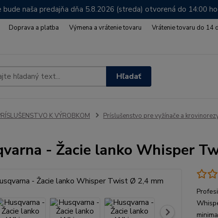
 bude naša predajňa dňa 5.8.2026 (streda) otvorená do 14:00 h
Doprava a platba
Výmena a vrátenie tovaru
Vrátenie tovaru do 14 
Hľadať
PRÍSLUŠENSTVO K VÝROBKOM
Príslušenstvo pre vyžínače a krovinorez
varna - Žacie lanko Whisper T
Profes
Whispe
minimal