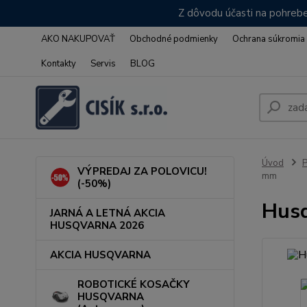
Z dôvodu účasti na pohrebe
AKO NAKUPOVAŤ
Obchodné podmienky
Ochrana súkromia
Kontakty
Servis
BLOG
Úvod
VÝPREDAJ ZA POLOVICU!
mm
(-50%)
Husq
JARNÁ A LETNÁ AKCIA
HUSQVARNA 2026
AKCIA HUSQVARNA
ROBOTICKÉ KOSAČKY
HUSQVARNA