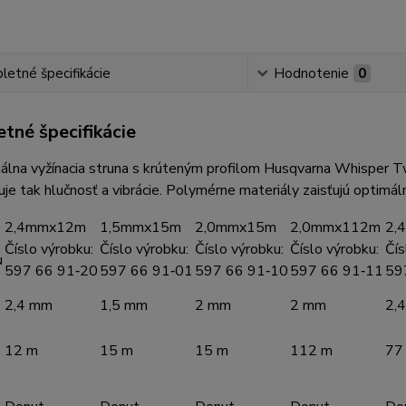
etné špecifikácie
Hodnotenie
0
tné špecifikácie
álna vyžínacia struna s krúteným profilom Husqvarna Whisper Tw
uje tak hlučnosť a vibrácie. Polymérne materiály zaisťujú optimá
2,4mmx12m
1,5mmx15m
2,0mmx15m
2,0mmx112m
2,
Číslo výrobku:
Číslo výrobku:
Číslo výrobku:
Číslo výrobku:
Čís
u
597 66 91‑20
597 66 91‑01
597 66 91‑10
597 66 91‑11
59
2,4 mm
1,5 mm
2 mm
2 mm
2,
12 m
15 m
15 m
112 m
77