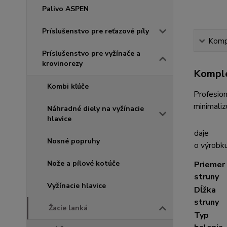
Palivo ASPEN
Príslušenstvo pre reťazové píly
Kompl
Príslušenstvo pre vyžínače a
krovinorezy
Komple
Kombi kľúče
Profesion
minimaliz
Náhradné diely na vyžínacie
hlavice
daje
Nosné popruhy
o výrobk
Nože a pílové kotúče
Priemer
struny
Vyžínacie hlavice
Dĺžka
struny
Žacie lanká
Typ