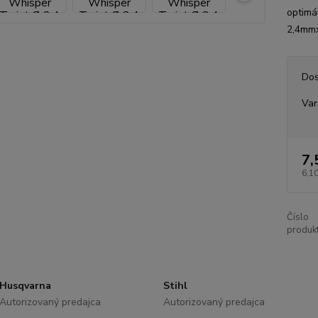
optimá
2,4mmx
Dos
Var
7,
6,10
Číslo
produkt
Husqvarna
Stihl
Autorizovaný predajca
Autorizovaný predajca