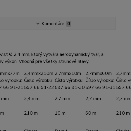
Komentáre
0
ist Ø 2,4 mm, ktorý vytvára aerodynamický tvar, a
lny výkon. Vhodná pre všetky strunové hlavy.
4mmx77m
2,4mmx210m
2,7mmx10m
2,7mmx60m
2,7mm
lo výrobku:
Číslo výrobku:
Číslo výrobku:
Číslo výrobku:
Číslo v
7 66 91‑21
597 66 91‑22
597 66 91‑30
597 66 91‑31
597 6
4 mm
2,4 mm
2,7 mm
2,7 mm
2,7 m
 m
210 m
10 m
60 m
210 m