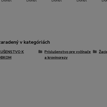
Donut
Donut
Donut
Donut
Do
zaradený v kategóriách
LUŠENSTVO K
Príslušenstvo pre vyžínače
Žaci
OBKOM
a krovinorezy