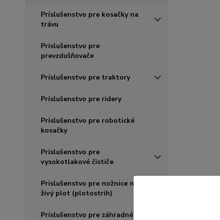
Príslušenstvo pre kosačky na
trávu
Príslušenstvo pre
prevzdušňovače
Príslušenstvo pre traktory
Príslušenstvo pre ridery
Príslušenstvo pre robotické
kosačky
Príslušenstvo pre
vysokotlakové čističe
Príslušenstvo pre nožnice na
živý plot (plotostrih)
Príslušenstvo pre záhradné