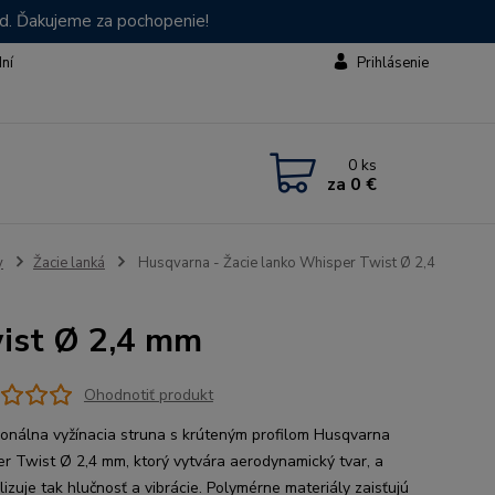
od. Ďakujeme za pochopenie!
dní
Prihlásenie
0
ks
za
0 €
y
Žacie lanká
Husqvarna - Žacie lanko Whisper Twist Ø 2,4
wist Ø 2,4 mm
Ohodnotiť produkt
ionálna vyžínacia struna s krúteným profilom Husqvarna
r Twist Ø 2,4 mm, ktorý vytvára aerodynamický tvar, a
izuje tak hlučnosť a vibrácie. Polymérne materiály zaisťujú