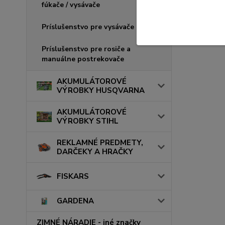
fúkače / vysávače
Príslušenstvo pre vysávače
Príslušenstvo pre rosiče a
manuálne postrekovače
AKUMULÁTOROVÉ
VÝROBKY HUSQVARNA
AKUMULÁTOROVÉ
VÝROBKY STIHL
REKLAMNÉ PREDMETY,
DARČEKY A HRAČKY
FISKARS
GARDENA
ZIMNÉ NÁRADIE - iné značky