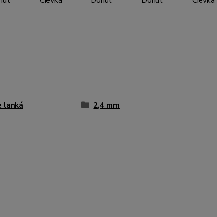
nut
Cievka
Donut
Donut
Cievka
e lanká
2,4 mm