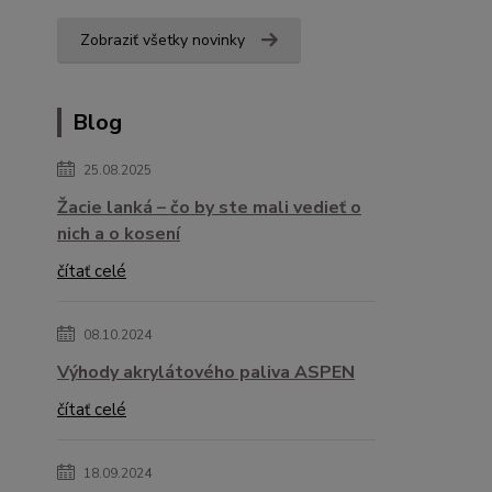
Zobraziť všetky novinky
Blog
25.08.2025
Žacie lanká – čo by ste mali vedieť o
nich a o kosení
čítať celé
08.10.2024
Výhody akrylátového paliva ASPEN
čítať celé
18.09.2024