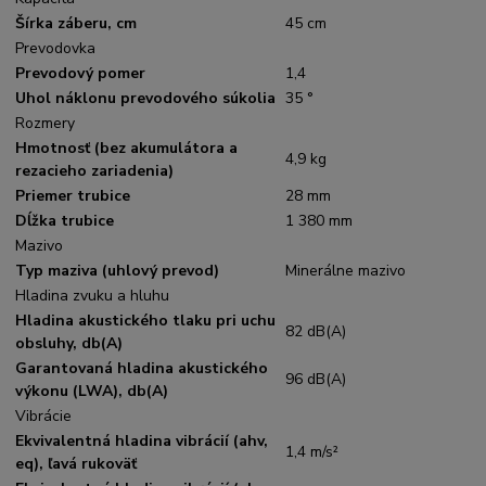
Šírka záberu, cm
45 cm
Prevodovka
Prevodový pomer
1,4
Uhol náklonu prevodového súkolia
35 °
Rozmery
Hmotnosť (bez akumulátora a
4,9 kg
rezacieho zariadenia)
Priemer trubice
28 mm
Dĺžka trubice
1 380 mm
Mazivo
Typ maziva (uhlový prevod)
Minerálne mazivo
Hladina zvuku a hluhu
Hladina akustického tlaku pri uchu
82 dB(A)
obsluhy, db(A)
Garantovaná hladina akustického
96 dB(A)
výkonu (LWA), db(A)
Vibrácie
Ekvivalentná hladina vibrácií (ahv,
1,4 m/s²
eq), ľavá rukoväť