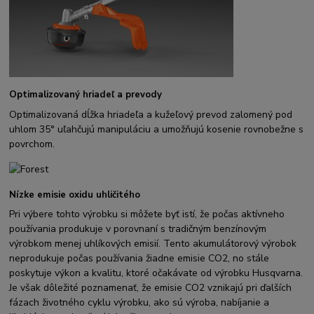
Optimalizovaný hriadeľ a prevody
Optimalizovaná dĺžka hriadeľa a kužeľový prevod zalomený pod
uhlom 35° uľahčujú manipuláciu a umožňujú kosenie rovnobežne s
povrchom.
Nízke emisie oxidu uhličitého
Pri výbere tohto výrobku si môžete byť istí, že počas aktívneho
používania produkuje v porovnaní s tradičným benzínovým
výrobkom menej uhlíkových emisií. Tento akumulátorový výrobok
neprodukuje počas používania žiadne emisie CO2, no stále
poskytuje výkon a kvalitu, ktoré očakávate od výrobku Husqvarna.
Je však dôležité poznamenať, že emisie CO2 vznikajú pri ďalších
fázach životného cyklu výrobku, ako sú výroba, nabíjanie a