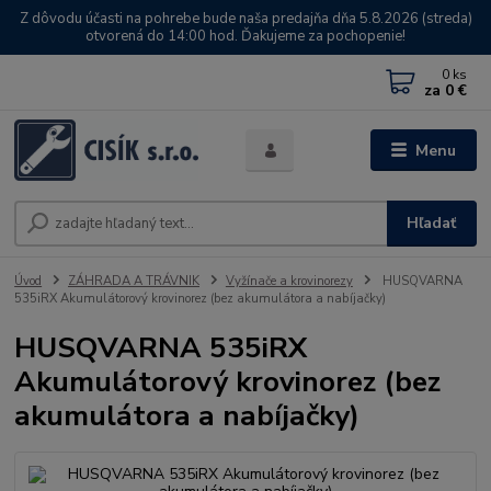
Z dôvodu účasti na pohrebe bude naša predajňa dňa 5.8.2026 (streda)
otvorená do 14:00 hod. Ďakujeme za pochopenie!
0
ks
za
0 €
Menu
Hľadať
Úvod
ZÁHRADA A TRÁVNIK
Vyžínače a krovinorezy
HUSQVARNA
535iRX Akumulátorový krovinorez (bez akumulátora a nabíjačky)
HUSQVARNA 535iRX
Akumulátorový krovinorez (bez
akumulátora a nabíjačky)