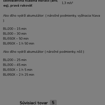
Ekvivalentná hladina vibrácií (ahv,
1,3 m/s²
eq), pravá rukoväť
Ako dlho vydrží akumulátor: ( náročné podmienky, vyžínacia hlava
):
BLi200 – 15 min
BLi300 – 30 min
BLi550X – 50 min
BLi950X – 1 h 50 min
Ako dlho vydrží akumulátor ( náročné podmienky, nôž ):
BLi200 – 25 min
BLi300 – 45 min
BLi550X – 1 h 5 min
BLi950X – 2 h 25 min
Súvisiaci tovar
5