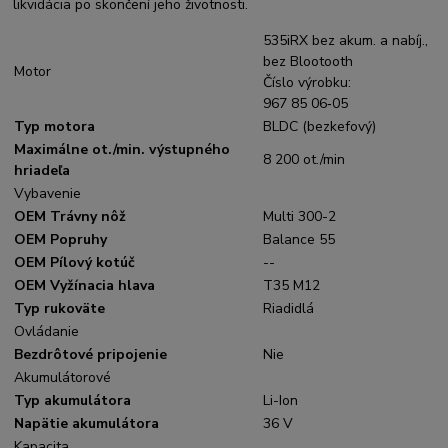
likvidácia po skončení jeho životnosti.
535iRX bez akum. a nabíj.,
bez Blootooth
Motor
Číslo výrobku:
967 85 06‑05
Typ motora
BLDC (bezkefový)
Maximálne ot./min. výstupného
8 200 ot./min
hriadeľa
Vybavenie
OEM Trávny nôž
Multi 300-2
OEM Popruhy
Balance 55
OEM Pílový kotúč
--
OEM Vyžínacia hlava
T35 M12
Typ rukoväte
Riadidlá
Ovládanie
Bezdrôtové pripojenie
Nie
Akumulátorové
Typ akumulátora
Li-Ion
Napätie akumulátora
36 V
Kapacita