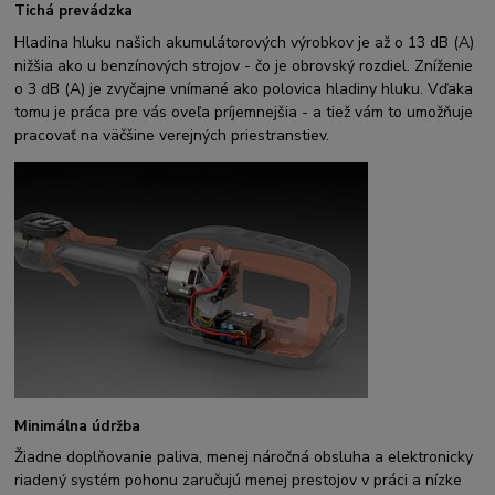
Tichá prevádzka
Hladina hluku našich akumulátorových výrobkov je až o 13 dB (A)
nižšia ako u benzínových strojov - čo je obrovský rozdiel. Zníženie
o 3 dB (A) je zvyčajne vnímané ako polovica hladiny hluku. Vďaka
tomu je práca pre vás oveľa príjemnejšia - a tiež vám to umožňuje
pracovať na väčšine verejných priestranstiev.
Minimálna údržba
Žiadne doplňovanie paliva, menej náročná obsluha a elektronicky
riadený systém pohonu zaručujú menej prestojov v práci a nízke