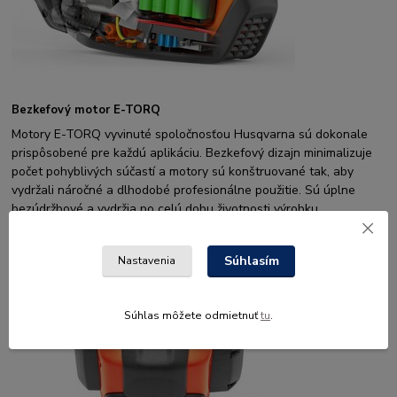
Bezkefový motor E-TORQ
Motory E-TORQ vyvinuté spoločnosťou Husqvarna sú dokonale
prispôsobené pre každú aplikáciu. Bezkefový dizajn minimalizuje
počet pohyblivých súčastí a motory sú konštruované tak, aby
vydržali náročné a dlhodobé profesionálne použitie. Sú úplne
bezúdržbové a vydržia po celú dobu životnosti výrobku.
Súhlasím
Nastavenia
Súhlas môžete odmietnuť
tu
.