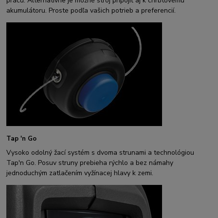
prácu. Alternatívne je možné stroj pripojiť aj k chrbtovému
akumulátoru. Proste podľa vašich potrieb a preferencií.
Tap 'n Go
Vysoko odolný žací systém s dvoma strunami a technológiou
Tap'n Go. Posuv struny prebieha rýchlo a bez námahy
jednoduchým zatlačením vyžínacej hlavy k zemi.