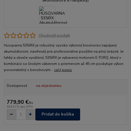
Ohodnotiť produkt
Husqvarna 535iRX je robustný, vysoko výkonný krovinorez napájaný
akumulátorom, navrhnutý pre profesionálne použitie na plný úväzok. Je
ľahký a skvele vyvážený. 535iRX je vybavený motorom E-TORQ, ktorý v
kombinácii so širokým záberom s priemerom až 45 cm poskytuje výkon
porovnateľný s benzínovým...
celý popis
Dostupnosť
na objednávku
779,90 €
/
ks
634,07 €
bez DPH
Pridať do košíka