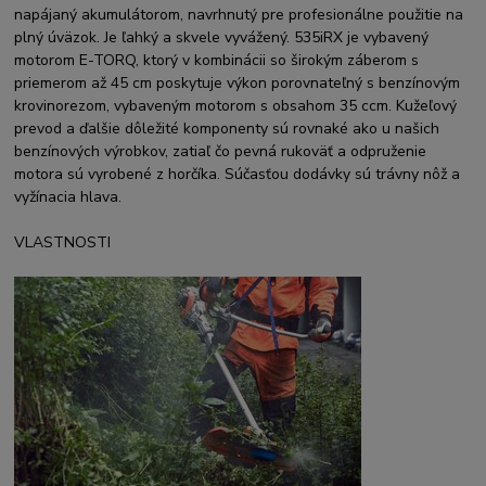
napájaný akumulátorom, navrhnutý pre profesionálne použitie na
plný úväzok. Je ľahký a skvele vyvážený. 535iRX je vybavený
motorom E-TORQ, ktorý v kombinácii so širokým záberom s
priemerom až 45 cm poskytuje výkon porovnateľný s benzínovým
krovinorezom, vybaveným motorom s obsahom 35 ccm. Kužeľový
prevod a ďalšie dôležité komponenty sú rovnaké ako u našich
benzínových výrobkov, zatiaľ čo pevná rukoväť a odpruženie
motora sú vyrobené z horčíka. Súčasťou dodávky sú trávny nôž a
vyžínacia hlava.
VLASTNOSTI