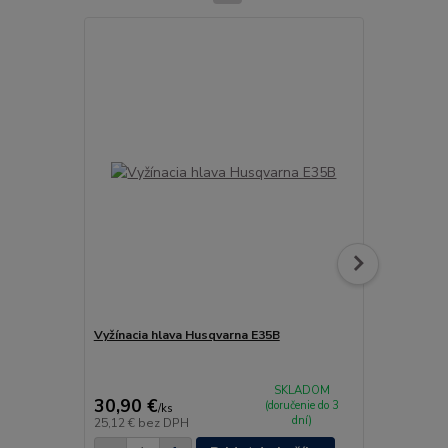
Vyžínacia hlava Husqvarna E35B
Nabíjačka H
SKLADOM
30,90 €
549,90 
(doručenie do 3
/
ks
dní)
25,12 €
bez DPH
447,07 €
bez