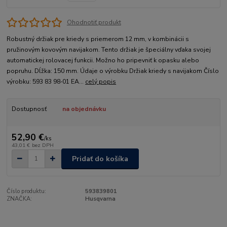
Ohodnotiť produkt
Robustný držiak pre kriedy s priemerom 12 mm, v kombinácii s
pružinovým kovovým navijakom. Tento držiak je špeciálny vďaka svojej
automatickej rolovacej funkcii. Možno ho pripevniť k opasku alebo
popruhu. Dĺžka: 150 mm. Údaje o výrobku Držiak kriedy s navijakom Číslo
výrobku: 593 83 98‑01 EA...
celý popis
Dostupnosť
na objednávku
52,90 €
/
ks
43,01 €
bez DPH
Pridať do košíka
Číslo produktu:
593839801
ZNAČKA:
Husqvarna