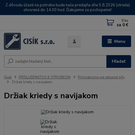
Z dôvodu účasti na pohrebe bude naša predajňa dňa 5.8.2026 (streda)
otvorená do 14:00 hod. Ďakujeme za pochopenie!
0
ks
za
0 €
Menu
Hľadať
Úvod
PRÍSLUŠENSTVO K VÝROBKOM
Príslušenstvo pre reťazové píly
Držiak kriedy s navijakom
Držiak kriedy s navijakom