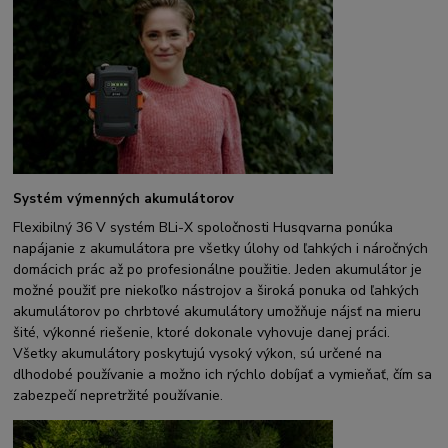
Systém výmenných akumulátorov
Flexibilný 36 V systém BLi-X spoločnosti Husqvarna ponúka
napájanie z akumulátora pre všetky úlohy od ľahkých i náročných
domácich prác až po profesionálne použitie. Jeden akumulátor je
možné použiť pre niekoľko nástrojov a široká ponuka od ľahkých
akumulátorov po chrbtové akumulátory umožňuje nájsť na mieru
šité, výkonné riešenie, ktoré dokonale vyhovuje danej práci.
Všetky akumulátory poskytujú vysoký výkon, sú určené na
dlhodobé používanie a možno ich rýchlo dobíjať a vymieňať, čím sa
zabezpečí nepretržité používanie.