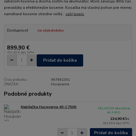
záberom kosenia a dvoma slotmi na akumulátor, ktoré zaručujú dlhší čas
prevádzky a efektívnejšie kosenie. Kosačka má vlastný pohon pre menej
namáhavé kosenie stredne veľký...
celý popis
Dostupnosť
na objednávku
899,90 €
731,63 €
bez DPH
Pridať do košíka
Číslo produktu:
967862301
ZNAČKA:
Husqvarna
Podobné produkty
Nabíjačka Husqvarna 40-C750X
SKLADOM (doručenie
do 3 dní)
224,90 €
/
ks
182,85 €
bez DPH
Pridať do košíka