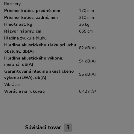
Rozmery
Priemer kolies, predné, mm
170 mm
Priemer kolies, zadné, mm
210 mm
Hmotnosť, kg
26 kg
Rázvor náprav, cm
665 cm
Hladina zvuku a hluhu
Hladina akustického tlaku pri uchu
82 dB(A)
obsluhy, db(A)
Hladina akustického výkonu,
94 dB(A)
meraná, dB(A)
Garantovaná hladina akustického
95 dB(A)
výkonu (LWA), db(A)
Vibrácie
Vibrácie na rukoväti
0,42 m/s²
Súvisiaci tovar
3