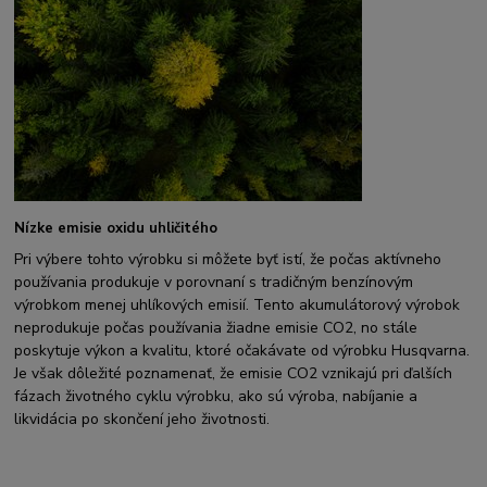
Nízke emisie oxidu uhličitého
Pri výbere tohto výrobku si môžete byť istí, že počas aktívneho
používania produkuje v porovnaní s tradičným benzínovým
výrobkom menej uhlíkových emisií. Tento akumulátorový výrobok
neprodukuje počas používania žiadne emisie CO2, no stále
poskytuje výkon a kvalitu, ktoré očakávate od výrobku Husqvarna.
Je však dôležité poznamenať, že emisie CO2 vznikajú pri ďalších
fázach životného cyklu výrobku, ako sú výroba, nabíjanie a
likvidácia po skončení jeho životnosti.