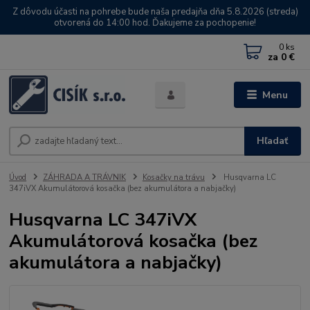
Z dôvodu účasti na pohrebe bude naša predajňa dňa 5.8.2026 (streda)
otvorená do 14:00 hod. Ďakujeme za pochopenie!
0
ks
za
0 €
Menu
Hľadať
Úvod
ZÁHRADA A TRÁVNIK
Kosačky na trávu
Husqvarna LC
347iVX Akumulátorová kosačka (bez akumulátora a nabjačky)
Husqvarna LC 347iVX
Akumulátorová kosačka (bez
akumulátora a nabjačky)