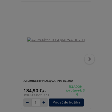
Akumulátor HUSQVARNA BLi200
Mulčovacia 
SKLADOM
184,90 €
53,90 €
(doručenie do 3
/
ks
/
k
dní)
150,33 €
bez DPH
43,82 €
bez 
Pridať do košíka