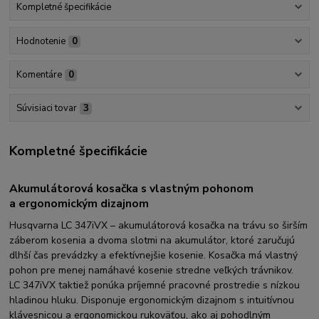
Kompletné špecifikácie
Hodnotenie
0
Komentáre
0
Súvisiaci tovar
3
Kompletné špecifikácie
Akumulátorová kosačka s vlastným pohonom
a ergonomickým dizajnom
Husqvarna LC 347iVX – akumulátorová kosačka na trávu so širším
záberom kosenia a dvoma slotmi na akumulátor, ktoré zaručujú
dlhší čas prevádzky a efektívnejšie kosenie. Kosačka má vlastný
pohon pre menej namáhavé kosenie stredne veľkých trávnikov.
LC 347iVX taktiež ponúka príjemné pracovné prostredie s nízkou
hladinou hluku. Disponuje ergonomickým dizajnom s intuitívnou
klávesnicou a ergonomickou rukoväťou, ako aj pohodlným