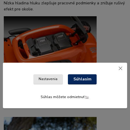
Nízka hladina hluku zlepšuje pracovné podmienky a znižuje rušivý
efekt pre okolie.
Súhlasím
Nastavenia
Dva sloty na akumulátory
Dva akumulátory poskytujú dlhú dobu prevádzky a možnosť
Súhlas môžete odmietnuť
tu
.
pracovať efektívnejšie s menším počtom prerušení.