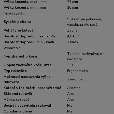
Výška kosenia, max., mm
75 mm
Výška kosenia, min., mm
20 mm
Hnací systém
S vlastným pohonom,
Systém pohonu
variabilná rýchlosť
Poháňané kolesá
Zadné
Rýchlosť dopredu, max., km/h
4,5 km/h
Rýchlosť dopredu, min., km/h
3 km/h
Vybavenie
Tkanina zachytávajúca
Typ zberného koša
nečistoty
Objem zberného koša, litre
55 l
Typ rukoväte
Ergonomická
Možnosti nastavenia výška
2 možnosti
rukoväte
Kolesá v ložiskách, predné/zadné
Áno/áno
Sklopná rukoväť
Áno
Mäkká rukoväť
Áno
Bočná nastaviteľná rukoväť
Nie
Ovládanie plynu
Nie