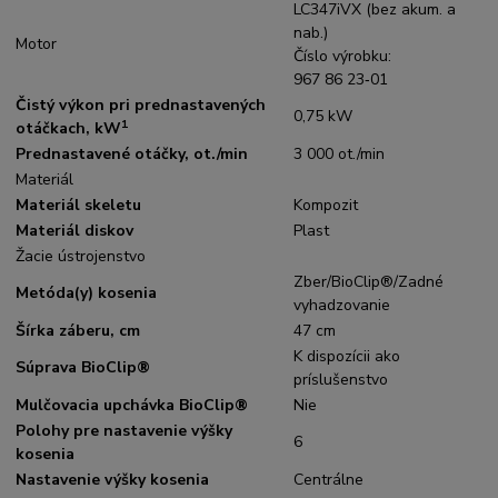
LC347iVX (bez akum. a
nab.)
Motor
Číslo výrobku:
967 86 23‑01
Čistý výkon pri prednastavených
0,75 kW
1
otáčkach, kW
Prednastavené otáčky, ot./min
3 000 ot./min
Materiál
Materiál skeletu
Kompozit
Materiál diskov
Plast
Žacie ústrojenstvo
Zber/BioClip®/Zadné
Metóda(y) kosenia
vyhadzovanie
Šírka záberu, cm
47 cm
K dispozícii ako
Súprava BioClip®
príslušenstvo
Mulčovacia upchávka BioClip®
Nie
Polohy pre nastavenie výšky
6
kosenia
Nastavenie výšky kosenia
Centrálne