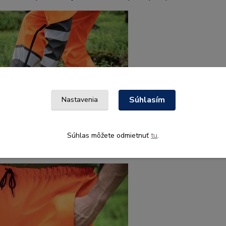
Súhlasím
Nastavenia
né zipsy
Súhlas môžete odmietnuť
tu
.
sy zaisťujú rýchly prístup k nohaviciam a v daždivom počasí je mo