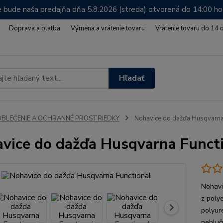
 bude naša predajňa dňa 5.8.2026 (streda) otvorená do 14:00 h
Doprava a platba
Výmena a vrátenie tovaru
Vrátenie tovaru do 14 
Hľadať
OBLEČENIE A OCHRANNÉ PROSTRIEDKY
Nohavice do dažďa Husqvarna
vice do dažďa Husqvarna Funct
Nohavi
z poly
polyur
nehluč