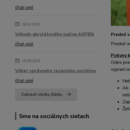
čítať celé
08.10.2024
Výhody akrylátového paliva ASPEN
Predné v
Predné v
čítať celé
Pokyny k
18.09.2024
Odev prav
vypraní o
Výber správneho rezacieho systému
Neb
čítať celé
Ak 
neb
Zobraziť všetky články
Zap
Žeh
Sme na sociálnych sieťach