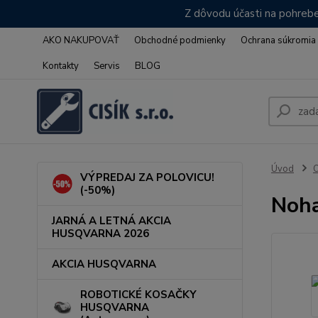
Z dôvodu účasti na pohrebe
AKO NAKUPOVAŤ
Obchodné podmienky
Ochrana súkromia
Kontakty
Servis
BLOG
Úvod
VÝPREDAJ ZA POLOVICU!
(-50%)
Noha
JARNÁ A LETNÁ AKCIA
HUSQVARNA 2026
AKCIA HUSQVARNA
ROBOTICKÉ KOSAČKY
HUSQVARNA