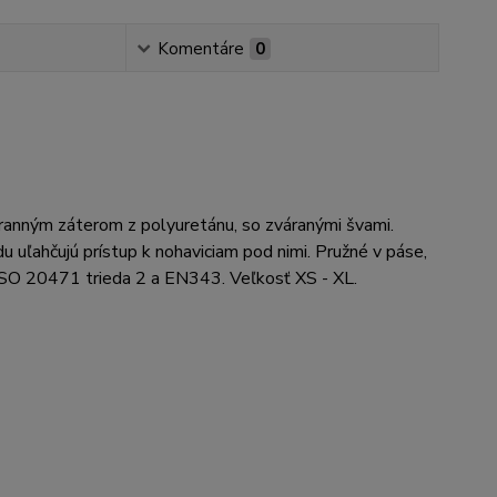
Komentáre
0
anným záterom z polyuretánu, so zváranými švami.
du uľahčujú prístup k nohaviciam pod nimi. Pružné v páse,
 ISO 20471 trieda 2 a EN343. Veľkosť XS - XL.