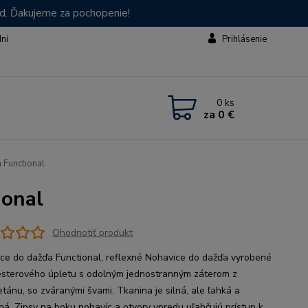
od. Ďakujeme za pochopenie!
dní
Prihlásenie
0
ks
za
0 €
 Functional
ional
Ohodnotiť produkt
ce do dažďa Functional, reflexné Nohavice do dažďa vyrobené
esterového úpletu s odolným jednostranným záterom z
etánu, so zváranými švami. Tkanina je silná, ale ľahká a
ná. Zipsy na boku nohavíc a otvory vpredu uľahčujú prístup k