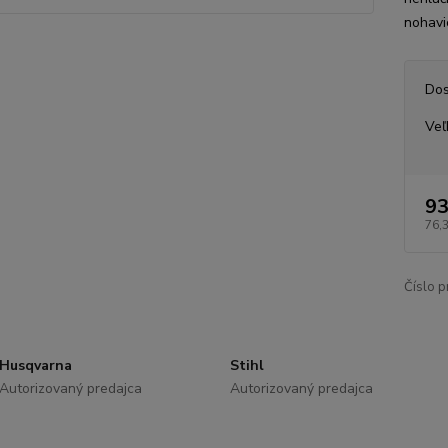
nohavi
Dos
Veľ
93
76,
Číslo p
Husqvarna
Stihl
Autorizovaný predajca
Autorizovaný predajca