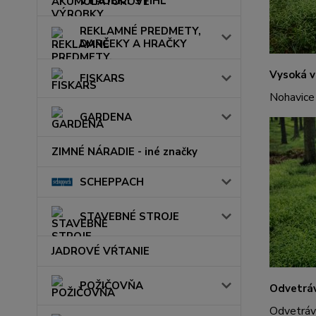
VÝROBKY STIHL
REKLAMNÉ PREDMETY,
DARČEKY A HRAČKY
Vysoká v
FISKARS
Nohavice
GARDENA
ZIMNÉ NÁRADIE - iné značky
SCHEPPACH
STAVEBNÉ STROJE
JADROVÉ VŔTANIE
POŽIČOVŇA
Odvetráv
Odvetráva