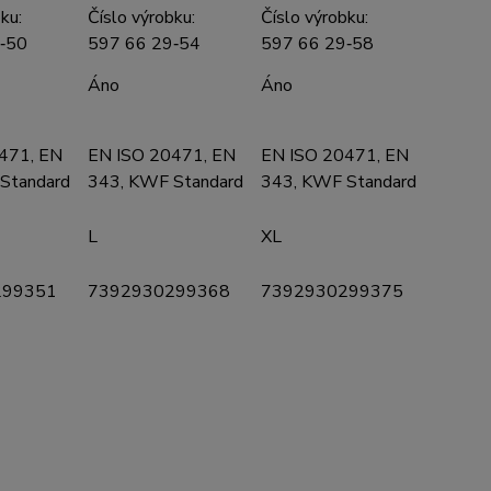
ku:
Číslo výrobku:
Číslo výrobku:
‑50
597 66 29‑54
597 66 29‑58
Áno
Áno
471, EN
EN ISO 20471, EN
EN ISO 20471, EN
Standard
343, KWF Standard
343, KWF Standard
L
XL
299351
7392930299368
7392930299375