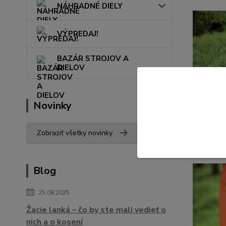
NÁHRADNÉ DIELY
VÝPREDAJ!
BAZÁR STROJOV A
DIELOV
Novinky
Dlhé boč
Zobraziť všetky novinky
Bočné zip
Blog
25.08.2025
Žacie lanká – čo by ste mali vedieť o
nich a o kosení