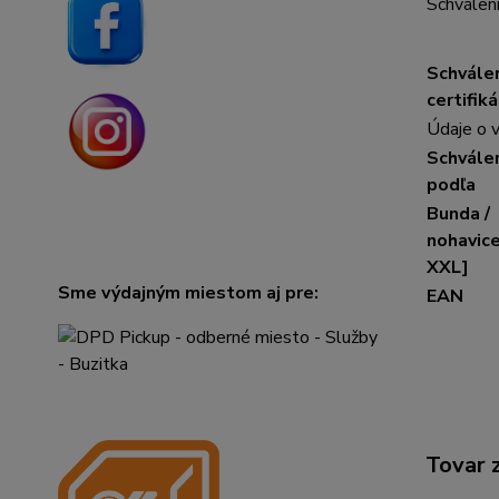
Schválen
Schvále
certifik
Údaje o 
Schvále
podľa
Bunda /
nohavic
XXL]
Sme výdajným miestom aj pre:
EAN
Tovar 