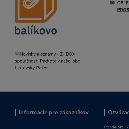
OBLE
PROS
Informácie pre zákazníkov
Otvárac
Po
ndelok:
7