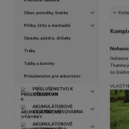
Pracovné rukavice
Kompl
Obuv, ponožky, šnúrky
Prilby, štíty a slúchadlá
Komple
Opasky, púzdra, držiaky
Nohavic
Tráky
Nohavice
Tašky a batohy
Tkanina j
so šnúrko
Príslušenstvo pre arboristov
VLASTN
PRÍSLUŠENSTVO K
VÝROBKOM
AKUMULÁTOROVÉ
VÝROBKY HUSQVARNA
AKUMULÁTOROVÉ