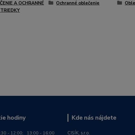
ČENIE A OCHRANNÉ
Ochranné oblečenie
Oble
TRIEDKY
ie hodiny
Kde nás nájdete
:30 - 12:00; 13:00 - 16:00
CISÍK, s.r.o.