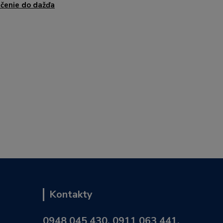
čenie do dažďa
Kontakty
0948 045 430, 0911 063 441,