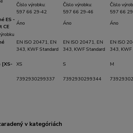
ie
Číslo výrobku:
Číslo výrobku:
Číslo výrob
597 66 29‑42
597 66 29‑46
597 66 29
né ES -
Áno
Áno
Áno
át CE
výrobku
né
EN ISO 20471, EN
EN ISO 20471, EN
EN ISO 20
343, KWF Standard
343, KWF Standard
343, KWF 
e [XS-
XS
S
M
7392930299337
7392930299344
7392930
zaradený v kategóriách