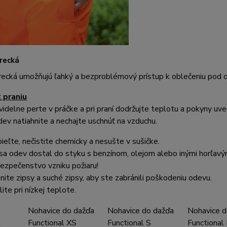
recká
recká umožňujú ľahký a bezproblémový prístup k oblečeniu pod 
 praniu
idelne perte v práčke a pri praní dodržujte teplotu a pokyny u
dev natiahnite a nechajte uschnúť na vzduchu.
ieľte, nečistite chemicky a nesušte v sušičke.
sa odev dostal do styku s benzínom, olejom alebo inými horľavými
ezpečenstvo vzniku požiaru!
nite zipsy a suché zipsy, aby ste zabránili poškodeniu odevu.
lite pri nízkej teplote.
Nohavice do dažďa
Nohavice do dažďa
Nohavice d
Functional XS
Functional S
Functional