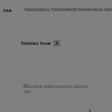
7392930299221
7392930299238
7392930299245
7392
EAN
Súvisiaci tovar
3