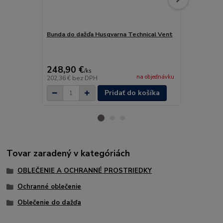
Bunda do dažďa Husqvarna Technical Vent
Lesnícka b
Vent
103,90 €
Ušetríte 18,9
248,90 €
85 €
/
ks
/
ks
na objednávku
202,36 €
bez DPH
69,11 €
bez 
Pridať do košíka
Tovar zaradený v kategóriách
OBLEČENIE A OCHRANNÉ PROSTRIEDKY
Ochranné oblečenie
Oblečenie do dažďa