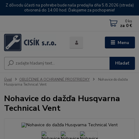
Z dôvodu účasti na pohrebe bude naša predajňa dňa 5.8.2026 (streda)
otvorená do 14:00 hod. Ďakujeme za pochopenie!
0
ks
za
0 €
Menu
Hľadať
Úvod
OBLEČENIE A OCHRANNÉ PROSTRIEDKY
Nohavice do dažďa
Husqvarna Technical Vent
Nohavice do dažďa Husqvarna
Technical Vent