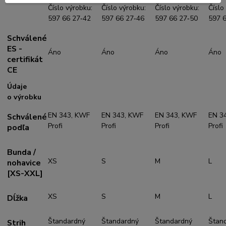
Číslo výrobku:
Číslo výrobku:
Číslo výrobku:
Číslo
597 66 27‑42
597 66 27‑46
597 66 27‑50
597 
Schválené
ES -
Áno
Áno
Áno
Áno
certifikát
CE
Údaje
o výrobku
EN 343, KWF
EN 343, KWF
EN 343, KWF
EN 3
Schválené
Profi
Profi
Profi
Profi
podľa
Bunda /
XS
S
M
L
nohavice
[XS-XXL]
XS
S
M
L
Dĺžka
Štandardný
Štandardný
Štandardný
Štan
Strih