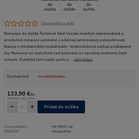
Ohodnotiť produkt
Nohavice do dažďa Technical Vent Vysoko kvalitné nepremokavé a
priedušné nohavice vyrobené z odolnej laminovanej polyesterovej
tkaniny s mechanickým roztiahnutím. Vodeodolnosť zvyšujú podlepené
švy. Nohavice sú vystužené nad kolenami a v spodnej vnútornej časti
nohavíc. Elastický lem vzadu spolu s ...
celý popis
Dostupnosť
na objednávku
133,90 €
/
ks
108,86 €
bez DPH
Pridať do košíka
Číslo produktu:
5976627-xx
ZNAČKA:
Husqvarna