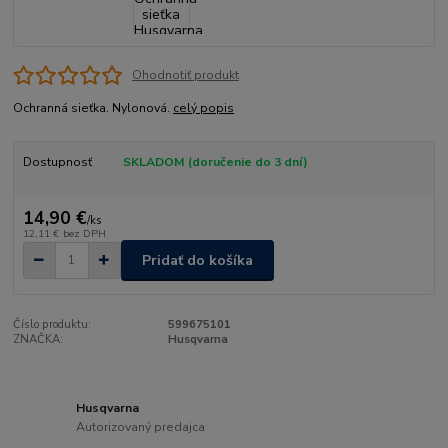
Ohodnotiť produkt
Ochranná sieťka. Nylonová.
celý popis
Dostupnosť
SKLADOM (doručenie do 3 dní)
14,90 €
/
ks
12,11 €
bez DPH
Pridať do košíka
Číslo produktu:
599675101
ZNAČKA:
Husqvarna
Husqvarna
Autorizovaný predajca