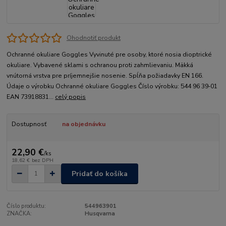
Ohodnotiť produkt
Ochranné okuliare Goggles Vyvinuté pre osoby, ktoré nosia dioptrické
okuliare. Vybavené sklami s ochranou proti zahmlievaniu. Mäkká
vnútorná vrstva pre príjemnejšie nosenie. Spĺňa požiadavky EN 166.
Údaje o výrobku Ochranné okuliare Goggles Číslo výrobku: 544 96 39‑01
EAN 73918831...
celý popis
Dostupnosť
na objednávku
22,90 €
/
ks
18,62 €
bez DPH
Pridať do košíka
Číslo produktu:
544963901
ZNAČKA:
Husqvarna