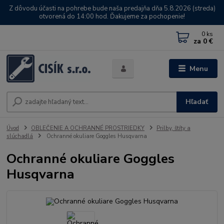
Z dôvodu účasti na pohrebe bude naša predajňa dňa 5.8.2026 (streda)
otvorená do 14:00 hod. Ďakujeme za pochopenie!
0
ks
za
0 €
Menu
Hľadať
Úvod
OBLEČENIE A OCHRANNÉ PROSTRIEDKY
Prilby, štíty a
slúchadlá
Ochranné okuliare Goggles Husqvarna
Ochranné okuliare Goggles
Husqvarna