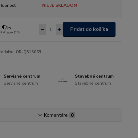
tupnosť
NIE JE SKLADOM
 €
/
ks
Pridať do košíka
95 €
bez DPH
roduktu:
OR-Q515063
Servisné centrum
Stavebné centrum
Servisné centrum
Stavebné centrum
Komentáre
0