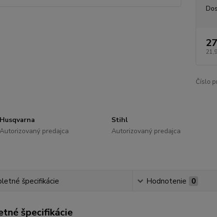
Dos
27
21,
Číslo p
Husqvarna
Stihl
Autorizovaný predajca
Autorizovaný predajca
etné špecifikácie
Hodnotenie
0
tné špecifikácie