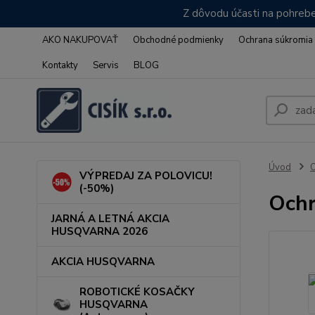
Z dôvodu účasti na pohrebe
AKO NAKUPOVAŤ
Obchodné podmienky
Ochrana súkromia
Kontakty
Servis
BLOG
Úvod
VÝPREDAJ ZA POLOVICU!
(-50%)
Ochr
JARNÁ A LETNÁ AKCIA
HUSQVARNA 2026
AKCIA HUSQVARNA
ROBOTICKÉ KOSAČKY
HUSQVARNA