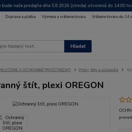
 bude naša predajňa dňa 5.8.2026 (streda) otvorená do 14:00 h
Doprava a platba
Výmena a vrátenie tovaru
Vrátenie tovaru do 14 
Hľadať
OBLEČENIE A OCHRANNÉ PROSTRIEDKY
Prilby, štíty a slúchadlá
Och
anný štít, plexi OREGON
OCHRA
preved