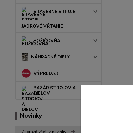
STAVEBNÉ STROJE
JADROVÉ VŔTANIE
POŽIČOVŇA
NÁHRADNÉ DIELY
VÝPREDAJ!
BAZÁR STROJOV A
DIELOV
Novinky
Zobraziť všetky novinky