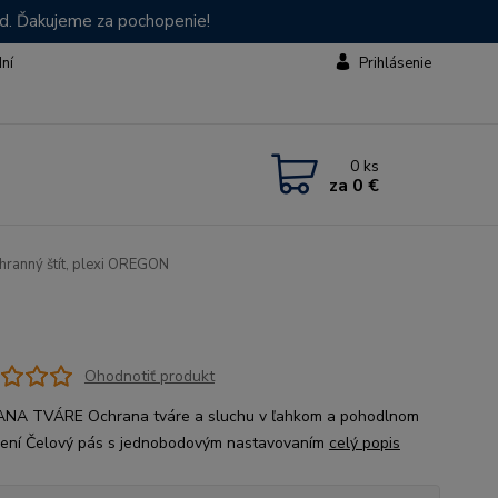
od. Ďakujeme za pochopenie!
dní
Prihlásenie
0
ks
za
0 €
ranný štít, plexi OREGON
Ohodnotiť produkt
NA TVÁRE Ochrana tváre a sluchu v ľahkom a pohodlnom
ení Čelový pás s jednobodovým nastavovaním
celý popis