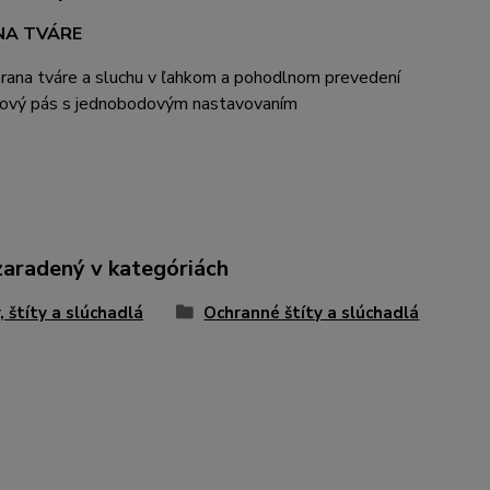
A TVÁRE
rana tváre a sluchu v ľahkom a pohodlnom prevedení
ový pás s jednobodovým nastavovaním
zaradený v kategóriách
y, štíty a slúchadlá
Ochranné štíty a slúchadlá