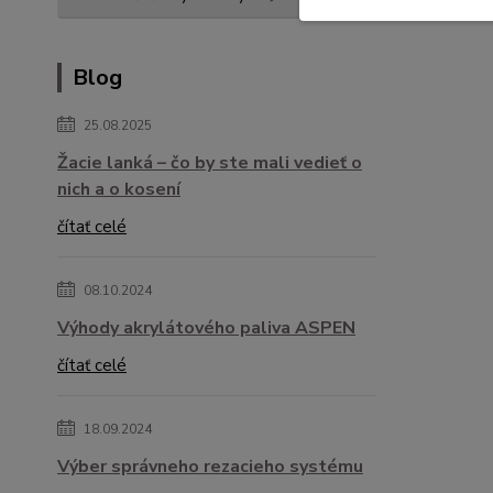
Blog
25.08.2025
Žacie lanká – čo by ste mali vedieť o
nich a o kosení
čítať celé
08.10.2024
Výhody akrylátového paliva ASPEN
čítať celé
18.09.2024
Výber správneho rezacieho systému