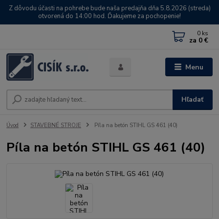
Z dôvodu účasti na pohrebe bude naša predajňa dňa 5.8.2026 (streda)
otvorená do 14:00 hod. Ďakujeme za pochopenie!
0
ks
za
0 €
Menu
Hľadať
Úvod
STAVEBNÉ STROJE
Píla na betón STIHL GS 461 (40)
Píla na betón STIHL GS 461 (40)