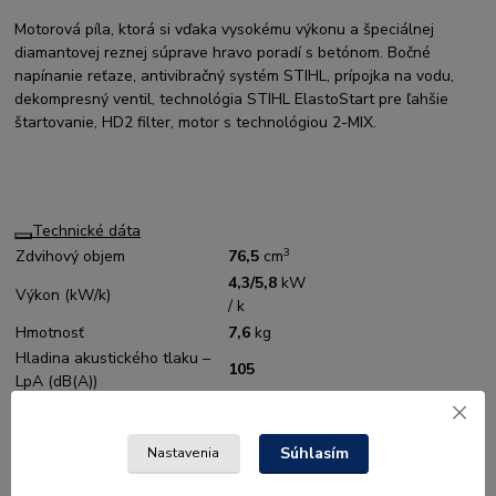
Motorová píla, ktorá si vďaka vysokému výkonu a špeciálnej
diamantovej reznej súprave hravo poradí s betónom. Bočné
napínanie reťaze, antivibračný systém STIHL, prípojka na vodu,
dekompresný ventil, technológia STIHL ElastoStart pre ľahšie
štartovanie, HD2 filter, motor s technológiou 2-MIX.
Technické dáta
3
Zdvihový objem
76,5
cm
4,3/5,8
kW
Výkon (kW/k)
/ k
Hmotnosť
7,6
kg
Hladina akustického tlaku –
105
LpA (dB(A))
Hladina akustického výkonu –
115
LwA (dB(A))
Súhlasím
Nastavenia
Hladina vibrácií ľavá/pravá
2
4,5/4,0
m/s
rukoväť