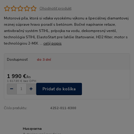
Ohodnotiť produkt
Motorová píla, ktorá si vďaka vysokému výkonu a špeciálnej diamantovej
reznej súprave hravo poradí s betónom. Bočné napínanie reťaze,
antivibračný systém STIHL, prípojka na vodu, dekompresný ventil,
technológia STIHL ElastoStart pre ľahšie štartovanie, HD2 filter, motor s
technológiou 2-MIX. ...
celý popis
Dostupnosť
do 3 dní
1 990 €
/
ks
1 617,89 €
bez DPH
Pridať do košíka
Číslo produktu:
4252-011-6300
Husqvarna