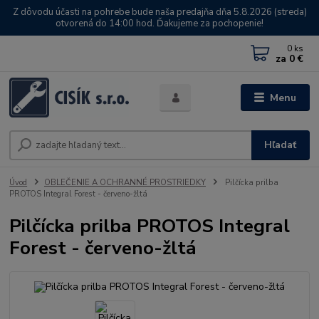
Z dôvodu účasti na pohrebe bude naša predajňa dňa 5.8.2026 (streda)
otvorená do 14:00 hod. Ďakujeme za pochopenie!
0
ks
za
0 €
Menu
Hľadať
Úvod
OBLEČENIE A OCHRANNÉ PROSTRIEDKY
Pilčícka prilba
PROTOS Integral Forest - červeno-žltá
Pilčícka prilba PROTOS Integral
Forest - červeno-žltá