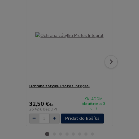
Ochrana zátylku Protos Integral
Ochranné ok
SKLADOM
32,50 €
42,90 €
(doručenie do 3
/
ks
/
k
dní)
26,42 €
bez DPH
34,88 €
bez 
Pridať do košíka