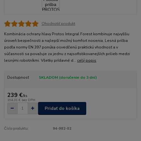
Ohodnotiť produkt
Kombinácia ochrany hlavy Protos Integral Forest kombinuje najvyššiu
úroveň bezpečnosti a najlepší možný komfort nosenia. Lesná prilba
podľa normy EN 397 ponúka osvedčenú praktickú vhodnosť a v
súčasnosti sa považuje za jednu z najsofistikovanejších prilieb medzi
lesnými robotníkmi. Všetky prídavné d...
celý popis
Dostupnosť
SKLADOM (doručenie do 3 dní)
239 €
/
ks
194,31 €
bez DPH
Pridať do košíka
Číslo produktu:
94-982-02