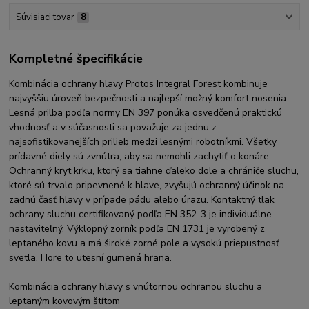
Súvisiaci tovar
8
Kompletné špecifikácie
Kombinácia ochrany hlavy Protos Integral Forest kombinuje
najvyššiu úroveň bezpečnosti a najlepší možný komfort nosenia.
Lesná prilba podľa normy EN 397 ponúka osvedčenú praktickú
vhodnosť a v súčasnosti sa považuje za jednu z
najsofistikovanejších prilieb medzi lesnými robotníkmi. Všetky
prídavné diely sú zvnútra, aby sa nemohli zachytiť o konáre.
Ochranný kryt krku, ktorý sa tiahne ďaleko dole a chrániče sluchu,
ktoré sú trvalo pripevnené k hlave, zvyšujú ochranný účinok na
zadnú časť hlavy v prípade pádu alebo úrazu. Kontaktný tlak
ochrany sluchu certifikovaný podľa EN 352-3 je individuálne
nastaviteľný. Výklopný zorník podľa EN 1731 je vyrobený z
leptaného kovu a má široké zorné pole a vysokú priepustnosť
svetla. Hore to utesní gumená hrana.
Kombinácia ochrany hlavy s vnútornou ochranou sluchu a
leptaným kovovým štítom