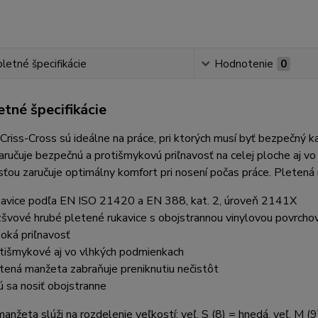
etné špecifikácie
Hodnotenie
0
tné špecifikácie
Criss-Cross sú ideálne na práce, pri ktorých musí byť bezpečný 
ručuje bezpečnú a protišmykovú priľnavosť na celej ploche aj vo 
ťou zaručuje optimálny komfort pri nosení počas práce. Pletená 
avice podľa EN ISO 21420 a EN 388, kat. 2, úroveň 2141X
švové hrubé pletené rukavice s obojstrannou vinylovou povrchov
oká priľnavosť
tišmykové aj vo vlhkých podmienkach
tená manžeta zabraňuje preniknutiu nečistôt
ú sa nosiť obojstranne
anžeta slúži na rozdelenie veľkostí: veľ. S (8) = hnedá, veľ. M (9)