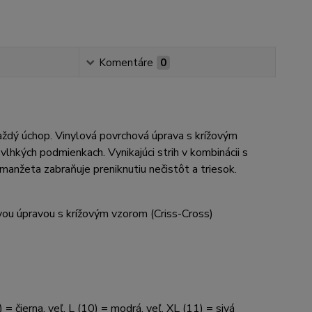
Komentáre
0
každý úchop. Vinylová povrchová úprava s krížovým
vlhkých podmienkach. Vynikajúci strih v kombinácii s
manžeta zabraňuje preniknutiu nečistôt a triesok.
ou úpravou s krížovým vzorom (Criss-Cross)
 = čierna, veľ. L (10) = modrá, veľ. XL (11) = sivá