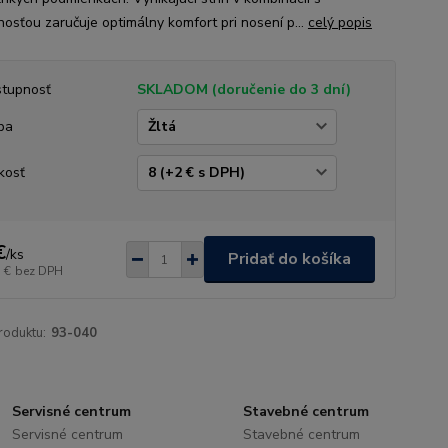
nosťou zaručuje optimálny komfort pri nosení p...
celý popis
tupnosť
SKLADOM (doručenie do 3 dní)
ba
kosť
€
/
ks
Pridať do košíka
 €
bez DPH
roduktu:
93-040
Servisné centrum
Stavebné centrum
Servisné centrum
Stavebné centrum