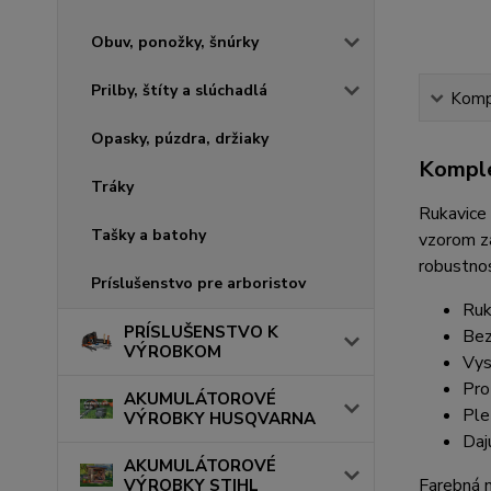
Obuv, ponožky, šnúrky
Prilby, štíty a slúchadlá
Kompl
Opasky, púzdra, držiaky
Komple
Tráky
Rukavice 
Tašky a batohy
vzorom za
robustnos
Príslušenstvo pre arboristov
Ruk
PRÍSLUŠENSTVO K
Bez
VÝROBKOM
Vys
Pro
AKUMULÁTOROVÉ
Ple
VÝROBKY HUSQVARNA
Daj
AKUMULÁTOROVÉ
Farebná m
VÝROBKY STIHL