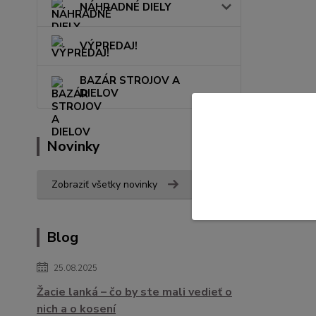
NÁHRADNÉ DIELY
VÝPREDAJ!
BAZÁR STROJOV A
DIELOV
Novinky
Zobraziť všetky novinky
Blog
25.08.2025
Žacie lanká – čo by ste mali vedieť o
nich a o kosení