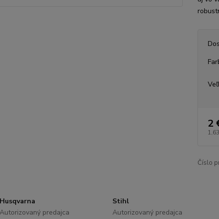
robust
Dos
Far
Veľ
2 
1,63
Číslo p
Husqvarna
Stihl
Autorizovaný predajca
Autorizovaný predajca