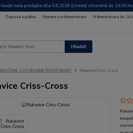
 bude naša predajňa dňa 5.8.2026 (streda) otvorená do 14:00 h
Doprava a platba
Výmena a vrátenie tovaru
Vrátenie tovaru do 14 
Hľadať
OBLEČENIE A OCHRANNÉ PROSTRIEDKY
Rukavice Criss-Cross
vice Criss-Cross
Rukavi
bezpeč
vzorom
aj vo 