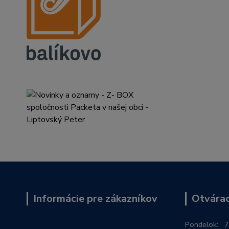
Informácie pre zákazníkov
Otvárac
Po
ndelok:
7