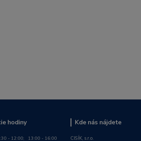
ie hodiny
Kde nás nájdete
:30 - 12:00; 13:00 - 16:00
CISÍK, s.r.o.