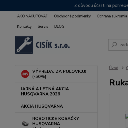
Z dôvodu účasti na pohrebe
AKO NAKUPOVAŤ
Obchodné podmienky
Ochrana súkromia
Kontakty
Servis
BLOG
Úvod
VÝPREDAJ ZA POLOVICU!
(-50%)
Ruka
JARNÁ A LETNÁ AKCIA
HUSQVARNA 2026
AKCIA HUSQVARNA
ROBOTICKÉ KOSAČKY
HUSQVARNA