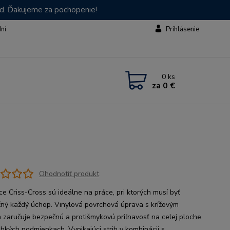
od. Ďakujeme za pochopenie!
dní
Prihlásenie
0
ks
za
0 €
Ohodnotiť produkt
ce Criss-Cross sú ideálne na práce, pri ktorých musí byť
ný každý úchop. Vinylová povrchová úprava s krížovým
 zaručuje bezpečnú a protišmykovú priľnavosť na celej ploche
vlhkých podmienkach. Vynikajúci strih v kombinácii s