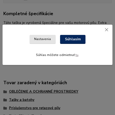
Kompletné špecifikácie
Táto taška je vyrobená špeciálne pre vašu motorovú pílu. Extra
vrecká na pilníky na ostrenie a vrecko na upevňovaciu pásku
umiestnené na vonkajšej strane. Taška je vhodná pre reťazové
píly s objemom motora do 90 cm3 a lištou s dĺžkou až 18".
Súhlasím
Nastavenia
Vyrobená z recyklovaných PET fliaš.
Súhlas môžete odmietnuť
tu
.
Farba: Čierna/oranžová.
Tovar zaradený v kategóriách
OBLEČENIE A OCHRANNÉ PROSTRIEDKY
Tašky a batohy
Príslušenstvo pre reťazové píly