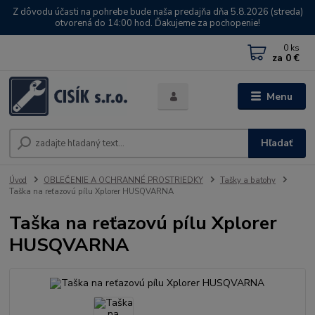
Z dôvodu účasti na pohrebe bude naša predajňa dňa 5.8.2026 (streda)
otvorená do 14:00 hod. Ďakujeme za pochopenie!
0
ks
za
0 €
Menu
Hľadať
Úvod
OBLEČENIE A OCHRANNÉ PROSTRIEDKY
Tašky a batohy
Taška na reťazovú pílu Xplorer HUSQVARNA
Taška na reťazovú pílu Xplorer
HUSQVARNA