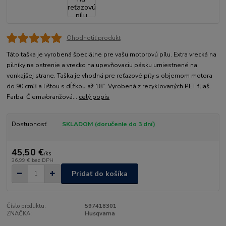
Ohodnotiť produkt
Táto taška je vyrobená špeciálne pre vašu motorovú pílu. Extra vrecká na
pilníky na ostrenie a vrecko na upevňovaciu pásku umiestnené na
vonkajšej strane. Taška je vhodná pre reťazové píly s objemom motora
do 90 cm3 a lištou s dĺžkou až 18". Vyrobená z recyklovaných PET fliaš.
Farba: Čierna/oranžová...
celý popis
Dostupnosť
SKLADOM (doručenie do 3 dní)
45,50 €
/
ks
36,99 €
bez DPH
Pridať do košíka
Číslo produktu:
597418301
ZNAČKA:
Husqvarna