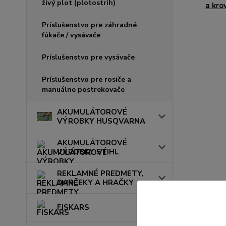
živý plot (plotostrih)
a kro
Príslušenstvo pre záhradné
fúkače / vysávače
Príslušenstvo pre vysávače
Príslušenstvo pre rosiče a
manuálne postrekovače
AKUMULÁTOROVÉ
VÝROBKY HUSQVARNA
AKUMULÁTOROVÉ
VÝROBKY STIHL
REKLAMNÉ PREDMETY,
DARČEKY A HRAČKY
FISKARS