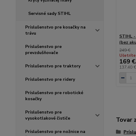
Kryty vyžínacej hlavy
Servisné sady STIHL
Príslušenstvo pre kosačky na
trávu
STIHL -
(bez ak
Príslušenstvo pre
249 €
prevzdušňovače
Ušetríte
169 €
Príslušenstvo pre traktory
137,40 
Príslušenstvo pre ridery
Príslušenstvo pre robotické
kosačky
Príslušenstvo pre
vysokotlakové čističe
Tovar 
Príslušenstvo pre nožnice na
Prísl