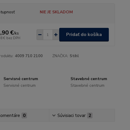
tupnosť
NIE JE SKLADOM
,90 €
/
ks
Pridať do košíka
18 €
bez DPH
roduktu:
4009 710 2100
ZNAČKA:
Stihl
Servisné centrum
Stavebné centrum
Servisné centrum
Stavebné centrum
omentáre
0
Súvisiaci tovar
2