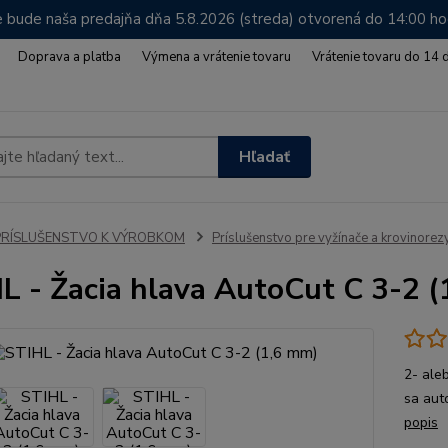
 bude naša predajňa dňa 5.8.2026 (streda) otvorená do 14:00 h
Doprava a platba
Výmena a vrátenie tovaru
Vrátenie tovaru do 14 
Hľadať
PRÍSLUŠENSTVO K VÝROBKOM
Príslušenstvo pre vyžínače a krovinorez
L - Žacia hlava AutoCut C 3-2 
2- ale
sa aut
popis