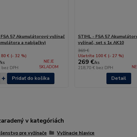
 FSA 57 Akumulátorový vyžínač
STIHL - FSA 57 Akumulátor
umulátora a nabíjačky)
vyžínač, set s 1x AK10
369 €
 80 €
(- 32 %)
Ušetríte 100 €
(- 27 %)
269 €
NIE JE
/
ks
/
ks
SKLADOM
N
€
bez DPH
218,70 €
bez DPH
Pridať do košíka
Detail
zaradený v kategóriách
ušenstvo pre vyžínače
Vyžínacie hlavice