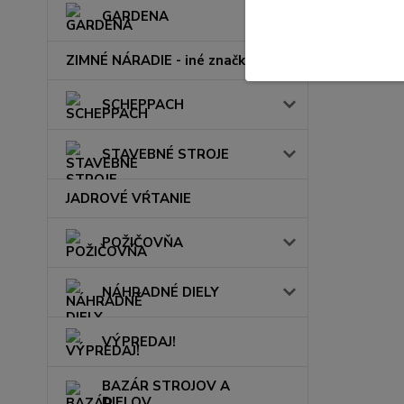
GARDENA
ZIMNÉ NÁRADIE - iné značky
SCHEPPACH
STAVEBNÉ STROJE
JADROVÉ VŔTANIE
POŽIČOVŇA
NÁHRADNÉ DIELY
VÝPREDAJ!
BAZÁR STROJOV A
DIELOV