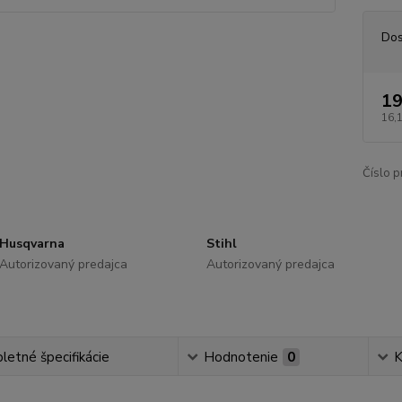
Dos
19
16,
Číslo p
Husqvarna
Stihl
Autorizovaný predajca
Autorizovaný predajca
etné špecifikácie
Hodnotenie
0
K