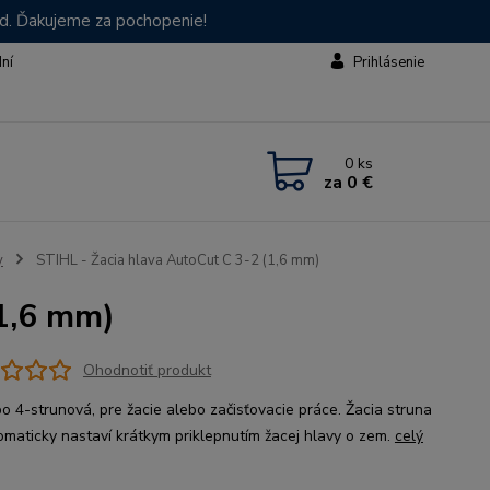
od. Ďakujeme za pochopenie!
dní
Prihlásenie
0
ks
za
0 €
y
STIHL - Žacia hlava AutoCut C 3-2 (1,6 mm)
(1,6 mm)
Ohodnotiť produkt
bo 4-strunová, pre žacie alebo začisťovacie práce. Žacia struna
omaticky nastaví krátkym priklepnutím žacej hlavy o zem.
celý