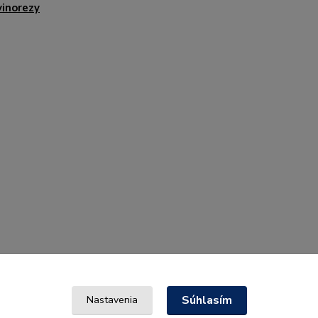
vinorezy
Súhlasím
Nastavenia