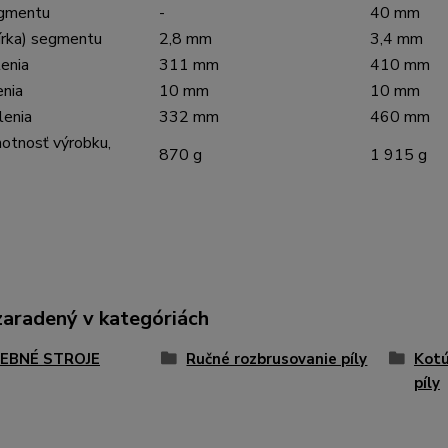
egmentu
-
40 mm
írka) segmentu
2,8 mm
3,4 mm
lenia
311 mm
410 mm
enia
10 mm
10 mm
lenia
332 mm
460 mm
otnosť výrobku,
870 g
1 915 g
zaradený v kategóriách
EBNÉ STROJE
Ručné rozbrusovanie píly
Kotú
píly