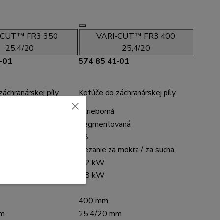
-CUT™ FR3 350
VARI-CUT™ FR3 400
25.4/20
25,4/20
‑01
574 85 41‑01
áchranárskej píly
Kotúče do záchranárskej píly
Strieborná
vaná
Segmentovaná
28
 mokra / za sucha
Rezanie za mokra / za sucha
2,2 kW
5,8 kW
400 mm
mm
25.4/20 mm