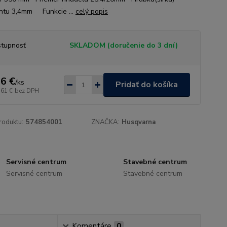
ntu 3,4mm Funkcie ...
celý popis
tupnosť
SKLADOM (doručenie do 3 dní)
6 €
/
ks
Pridať do košíka
,61 €
bez DPH
roduktu:
574854001
ZNAČKA:
Husqvarna
Servisné centrum
Stavebné centrum
Servisné centrum
Stavebné centrum
Komentáre
0