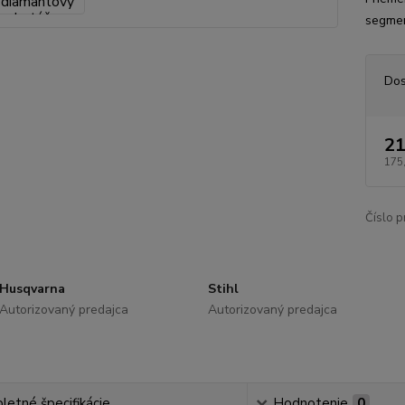
segme
Dos
21
175
Číslo p
Husqvarna
Stihl
Autorizovaný predajca
Autorizovaný predajca
etné špecifikácie
Hodnotenie
0