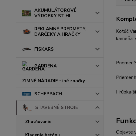
AKUMULÁTOROVÉ
VÝROBKY STIHL
Komple
REKLAMNÉ PREDMETY,
Kotúč Var
DARČEKY A HRAČKY
kameňa, v
FISKARS
Priemer
GARDENA
Priemer 
ZIMNÉ NÁRADIE - iné značky
Hrúbka(š
SCHEPPACH
STAVEBNÉ STROJE
Funkc
Zhutňovanie
Objavte v
Kladenie betónu