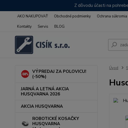
Z dôvodu účasti na pohrebe
AKO NAKUPOVAŤ
Obchodné podmienky
Ochrana súkromia
Kontakty
Servis
BLOG
Úvod
VÝPREDAJ ZA POLOVICU!
(-50%)
Husq
JARNÁ A LETNÁ AKCIA
HUSQVARNA 2026
AKCIA HUSQVARNA
ROBOTICKÉ KOSAČKY
HUSQVARNA