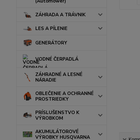
(Automower)
ZÁHRADA A TRÁVNIK
LES A PÍLENIE
GENERÁTORY
VODNÉ ČERPADLÁ
ZÁHRADNÉ A LESNÉ
NÁRADIE
OBLEČENIE A OCHRANNÉ
PROSTRIEDKY
PRÍSLUŠENSTVO K
VÝROBKOM
AKUMULÁTOROVÉ
VÝROBKY HUSQVARNA
Kompl