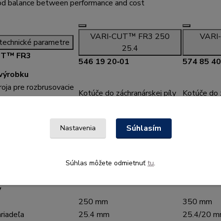
d balance between performance and cost
VARI-CUT™ FR3 250
VARI
technické parametre
25.4
UT™ FR3
546 19 20‑01
574 85 40
 výrobku
oja pre rozbrusovacie
Kotúče do záchranárskej píly
Kotúče do z
ýkonu
Strieborná
Strieborná
ia
Segmentovaná
Segmento
Súhlasím
Nastavenia
egmentov
-
24
Rezanie za mokra / za sucha
Rezanie za
ýkonu, min.
0,5 kW
2,2 kW
Súhlas môžete odmietnuť
tu
.
ýkonu, max.
2,7 kW
5,8 kW
y
250 mm
350 mm
riadeľa
25.4 mm
25.4/20 