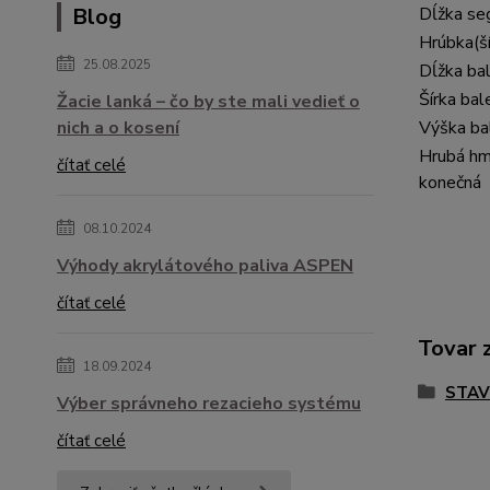
Blog
Dĺžka s
Hrúbka(š
25.08.2025
Dĺžka ba
Šírka bal
Žacie lanká – čo by ste mali vedieť o
nich a o kosení
Výška ba
Hrubá hm
čítať celé
konečná
08.10.2024
Výhody akrylátového paliva ASPEN
čítať celé
Tovar 
18.09.2024
STAV
Výber správneho rezacieho systému
čítať celé