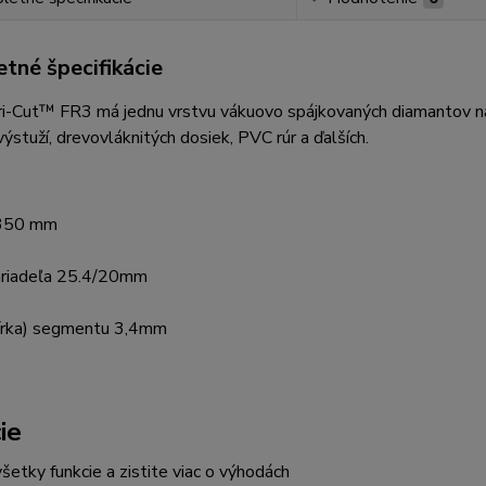
tné špecifikácie
i-Cut™ FR3 má jednu vrstvu vákuovo spájkovaných diamantov na r
ýstuží, drevovláknitých dosiek, PVC rúr a ďalších.
 350 mm
hriadeľa 25.4/20mm
írka) segmentu 3,4mm
ie
šetky funkcie a zistite viac o výhodách