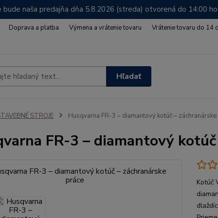
 bude naša predajňa dňa 5.8.2026 (streda) otvorená do 14:00 h
Doprava a platba
Výmena a vrátenie tovaru
Vrátenie tovaru do 14 
Hľadať
STAVEBNÉ STROJE
Husqvarna FR-3 – diamantový kotúč – záchranárske
varna FR-3 – diamantový kotúč 
Kotúč 
diaman
dlaždí
Prieme