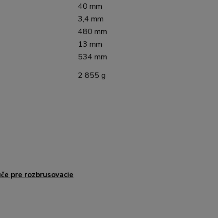
40 mm
3,4 mm
480 mm
13 mm
534 mm
2 855 g
če pre rozbrusovacie