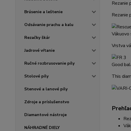
Rezanie p
Brúsenie a leštenie
Rezanie p
Odsávanie prachu a kalu
Vákuovo 
Rezačky škár
Vrstva vá
Jadrové vŕtanie
Ručné rozbrusovanie píly
Good bal
This diam
Stolové píly
Stenové a lanové píly
Zdroje a príslušenstvo
Prehľad
Diamantové nástroje
Rez
Vák
NÁHRADNÉ DIELY