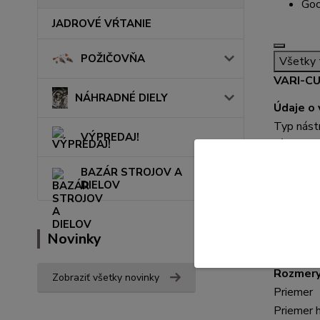
Goo
JADROVÉ VŔTANIE
POŽIČOVŇA
Všetky 
VARI-C
NÁHRADNÉ DIELY
Údaje o
Typ nástr
VÝPREDAJ!
píly
Úroveň v
BAZÁR STROJOV A
Geometr
DIELOV
Počet s
Typ
Rozsah v
Novinky
Rozsah v
Rozmer
Zobraziť všetky novinky
Priemer
Priemer h