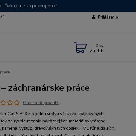
od. Ďakujeme za pochopenie!
dní
Prihlásenie
0
ks
za
0 €
 práce
– záchranárske práce
Ohodnotiť produkt
Vari-Cut™ FR3 má jednu vrstvu vákuovo spájkovaných
tov na rýchle rezanie najrôznejších materiálov vrátane
c, kameňa, výstuží, drevovláknitých dosiek, PVC rúr a ďalších.
r 350 mm Priemer hriadeľa 25.4/20mm Hrúbka(šírka)