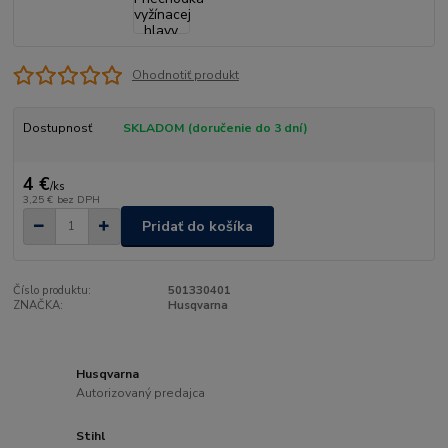
Ohodnotiť produkt
Dostupnosť
SKLADOM (doručenie do 3 dní)
4 €
/
ks
3,25 €
bez DPH
Pridať do košíka
Číslo produktu:
501330401
ZNAČKA:
Husqvarna
Husqvarna
Autorizovaný predajca
Stihl