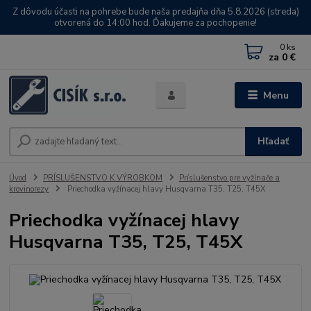
Z dôvodu účasti na pohrebe bude naša predajňa dňa 5.8.2026 (streda)
otvorená do 14:00 hod. Ďakujeme za pochopenie!
0
ks
za
0 €
Menu
Hľadať
Úvod
PRÍSLUŠENSTVO K VÝROBKOM
Príslušenstvo pre vyžínače a
krovinorezy
Priechodka vyžínacej hlavy Husqvarna T35, T25, T45X
Priechodka vyžínacej hlavy
Husqvarna T35, T25, T45X