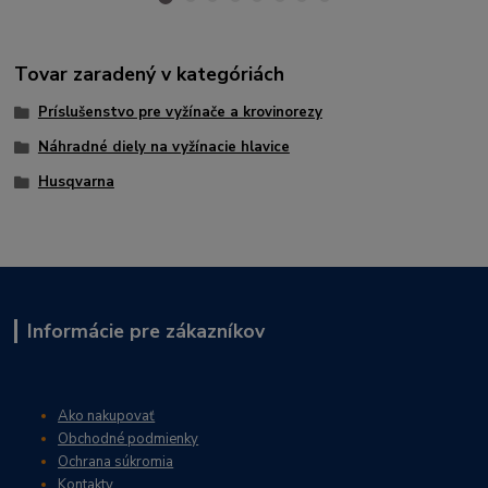
Tovar zaradený v kategóriách
Príslušenstvo pre vyžínače a krovinorezy
Náhradné diely na vyžínacie hlavice
Husqvarna
Informácie pre zákazníkov
Ako nakupovať
Obchodné podmienky
Ochrana súkromia
Kontakty