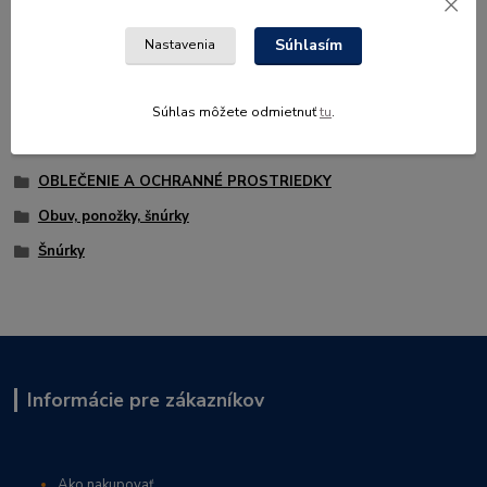
Pre protiporezové čižmy Haix Protector Ultra (č. 93-695-02).
Okrúhle.
Súhlasím
Nastavenia
Súhlas môžete odmietnuť
tu
.
Tovar zaradený v kategóriách
OBLEČENIE A OCHRANNÉ PROSTRIEDKY
Obuv, ponožky, šnúrky
Šnúrky
Informácie pre zákazníkov
Ako nakupovať