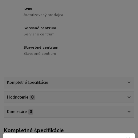
Stihl
Autorizovaný predajca
Servisné centrum
Servisné centrum
Stavebné centrum
Stavebné centrum
Kompletné špecifikácie
Hodnotenie
0
Komentáre
0
Kompletné špecifikácie