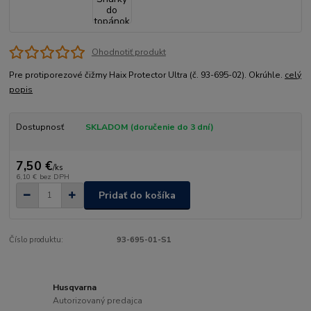
Ohodnotiť produkt
Pre protiporezové čižmy Haix Protector Ultra (č. 93-695-02). Okrúhle.
celý
popis
Dostupnosť
SKLADOM (doručenie do 3 dní)
7,50 €
/
ks
6,10 €
bez DPH
Pridať do košíka
Číslo produktu:
93-695-01-S1
Husqvarna
Autorizovaný predajca