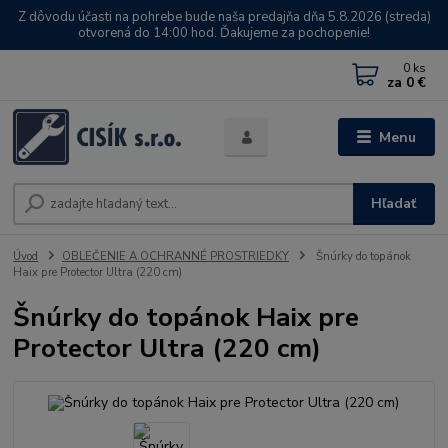
Z dôvodu účasti na pohrebe bude naša predajňa dňa 5.8.2026 (streda)
otvorená do 14:00 hod. Ďakujeme za pochopenie!
0
ks
za
0 €
Menu
Hľadať
Úvod
OBLEČENIE A OCHRANNÉ PROSTRIEDKY
Šnúrky do topánok
Haix pre Protector Ultra (220 cm)
Šnúrky do topánok Haix pre
Protector Ultra (220 cm)