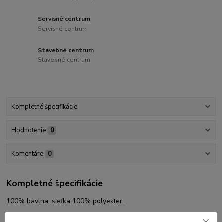
Servisné centrum
Servisné centrum
Stavebné centrum
Stavebné centrum
Kompletné špecifikácie
Hodnotenie
0
Komentáre
0
Kompletné špecifikácie
100% bavlna, sieťka 100% polyester.