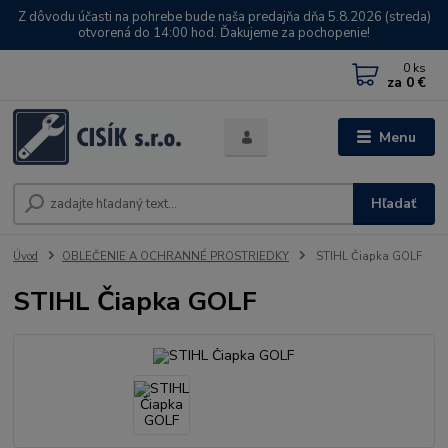
Z dôvodu účasti na pohrebe bude naša predajňa dňa 5.8.2026 (streda)
otvorená do 14:00 hod. Ďakujeme za pochopenie!
0
ks
za
0 €
Menu
Hľadať
Úvod
OBLEČENIE A OCHRANNÉ PROSTRIEDKY
STIHL Čiapka GOLF
STIHL Čiapka GOLF