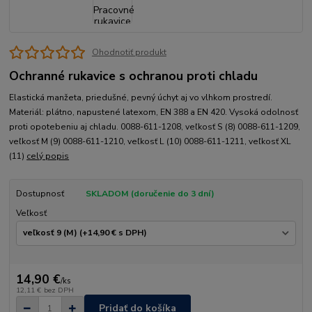
Ohodnotiť produkt
Ochranné rukavice s ochranou proti chladu
Elastická manžeta, priedušné, pevný úchyt aj vo vlhkom prostredí.
Materiál: plátno, napustené latexom, EN 388 a EN 420. Vysoká odolnosť
proti opotebeniu aj chladu. 0088-611-1208, veľkosť S (8) 0088-611-1209,
veľkosť M (9) 0088-611-1210, veľkosť L (10) 0088-611-1211, veľkosť XL
(11)
celý popis
Dostupnosť
SKLADOM (doručenie do 3 dní)
Veľkosť
14,90 €
/
ks
12,11 €
bez DPH
Pridať do košíka