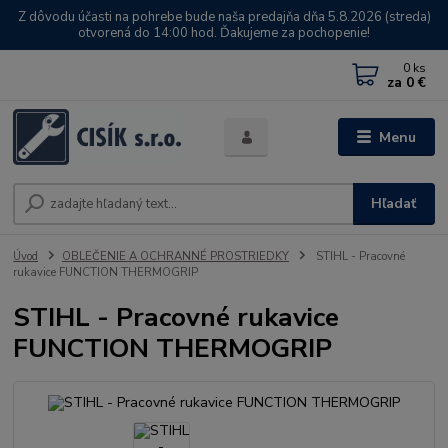
Z dôvodu účasti na pohrebe bude naša predajňa dňa 5.8.2026 (streda)
otvorená do 14:00 hod. Ďakujeme za pochopenie!
0
ks
za
0 €
Menu
Hľadať
Úvod
OBLEČENIE A OCHRANNÉ PROSTRIEDKY
STIHL - Pracovné
rukavice FUNCTION THERMOGRIP
STIHL - Pracovné rukavice
FUNCTION THERMOGRIP