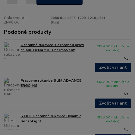
Číslo produktu:
0088 611 1208, 1209, 1210,1211
ZNAČKA:
Stihl
Podobné produkty
Ochranné rukavice s ochranou proti
SKLADOM (doručenie
chladu DYNAMIC ThermoVent
do 3 dní)
/
ks
Zvoliť variant
Pracovné rukavice Stihl ADVANCE
SKLADOM (doručenie
ERGO MS
do 3 dní)
/
ks
Zvoliť variant
STIHL Ochranné rukavice Dynamic
SKLADOM (doručenie
SenzoLight
do 3 dní)
/
ks