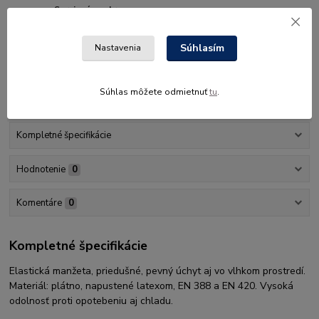
Servisné centrum
Servisné centrum
Súhlasím
Nastavenia
Stavebné centrum
Stavebné centrum
Súhlas môžete odmietnuť
tu
.
Kompletné špecifikácie
Hodnotenie
0
Komentáre
0
Kompletné špecifikácie
Elastická manžeta, priedušné, pevný úchyt aj vo vlhkom prostredí.
Materiál: plátno, napustené latexom, EN 388 a EN 420. Vysoká
odolnosť proti opotebeniu aj chladu.