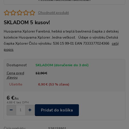
Ohodnotiť produkt
SKLADOM 5 kusov!
Husqvarna Xplorer Farebná, hebká a teplá bavlnená čiapka z detskej
kolekcie Husqvarna Xplorer. Jedna veľkosť. Údaje o výrobku Detská
čiapka Xplorer Číslo výrobku: 536 15 99‑01 EAN 7333377024366
celý
popis
Dostupnosť
SKLADOM (doručenie do 3 dní)
Cena pred
12,90 €
zľavou
Ušetríte
6,90 € (
53
% zľava)
6 €
/
ks
4,88 €
bez DPH
Pridať do košíka
Číslo produktu:
536159901