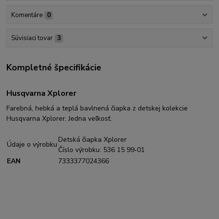
Komentáre
0
Súvisiaci tovar
3
Kompletné špecifikácie
Husqvarna Xplorer
Farebná, hebká a teplá bavlnená čiapka z detskej kolekcie
Husqvarna Xplorer. Jedna veľkosť.
Detská čiapka Xplorer
Údaje o výrobku
Číslo výrobku: 536 15 99‑01
EAN
7333377024366