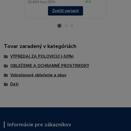
dní)
20,69 €
bez DPH
17,03 €
bez 
Zvoliť variant
Tovar zaradený v kategóriách
VÝPREDAJ ZA POLOVICU! (-50%)
OBLEČENIE A OCHRANNÉ PROSTRIEDKY
Voľnočasové oblečenie a obuv
Deti
Informácie pre zákazníkov