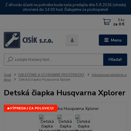
Z dôvodu účasti na pohrebe bude naša predajňa dňa 5.8.2026 (streda)
otvorená do 14:00 hod. Ďakujeme za pochopenie!
0
ks
za
0 €
Menu
Hľadať
Úvod
OBLEČENIE A OCHRANNÉ PROSTRIEDKY
Voľnočasové oblečenie a
obuv
Detská čiapka Husqvarna Xplorer
Detská čiapka Husqvarna Xplorer
🔥
VÝPREDAJ ZA POLOVICU!