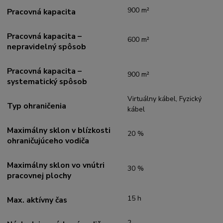
900 m²
Pracovná kapacita
Pracovná kapacita –
600 m²
nepravidelný spôsob
Pracovná kapacita –
900 m²
systematický spôsob
Virtuálny kábel, Fyzický
Typ ohraničenia
kábel
Maximálny sklon v blízkosti
20 %
ohraničujúceho vodiča
Maximálny sklon vo vnútri
30 %
pracovnej plochy
15 h
Max. aktívny čas
2