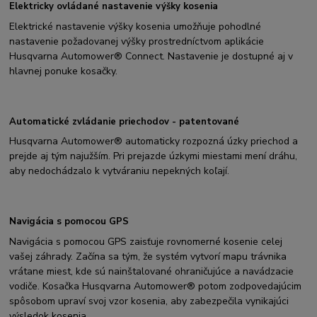
Elektricky ovládané nastavenie výšky kosenia
Elektrické nastavenie výšky kosenia umožňuje pohodlné
nastavenie požadovanej výšky prostredníctvom aplikácie
Husqvarna Automower® Connect. Nastavenie je dostupné aj v
hlavnej ponuke kosačky.
Automatické zvládanie priechodov - patentované
Husqvarna Automower® automaticky rozpozná úzky priechod a
prejde aj tým najužším. Pri prejazde úzkymi miestami mení dráhu,
aby nedochádzalo k vytváraniu nepekných koľají.
Navigácia s pomocou GPS
Navigácia s pomocou GPS zaisťuje rovnomerné kosenie celej
vašej záhrady. Začína sa tým, že systém vytvorí mapu trávnika
vrátane miest, kde sú nainštalované ohraničujúce a navádzacie
vodiče. Kosačka Husqvarna Automower® potom zodpovedajúcim
spôsobom upraví svoj vzor kosenia, aby zabezpečila vynikajúci
výsledok kosenia.