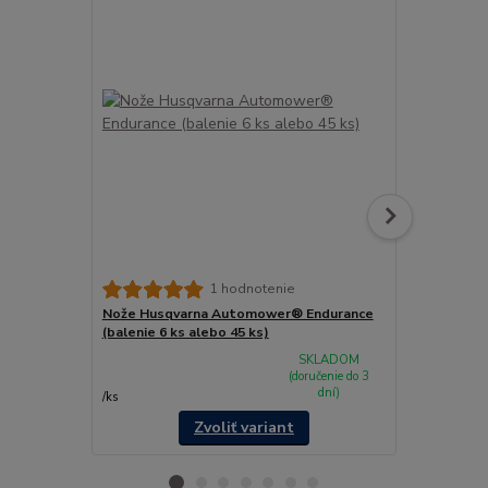
Nože Husqv
1 hodnotenie
HSS (balenie
Nože Husqvarna Automower® Endurance
(balenie 6 ks alebo 45 ks)
SKLADOM
(doručenie do 3
dní)
/
ks
/
ks
Zvoliť variant