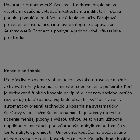
Rozhranie Automower® Access s farebným displejom vo
vysokom rozlíšení, ovládacím kolieskom a indikátormi stavu
ponúka plynulé a intuitívne ovládanie kosačky. Dizajnové
prevedenie s ikonami sa intuitívne integruje s aplikáciou
Automower® Connect a poskytuje jednoduché užívateľské
prostredie.
Kosenie po špirále
Pre efektívne kosenie v oblastiach s vysokou trávou je možné
aktivovať režimy kosenia na mieste alebo kosenia pošpirále. Keď
je aktivovaná funkcia kosenia po špirále, senzory žacieho kotúča
rozpoznajú, keď kosačka vojde do oblasti s vyššou trávou, a
automaticky prepnú technológiu kosenia na systematický
špirálový vzor. Režim Kosenia na mieste je určený na rýchle
kosenie menšej plochy s vyššou trávou. Je to veľmi užitočné
napríklad na miestach pod záhradným nábytkom po tom, čo sa
tento nábytok premiestni. Umiestnite kosačku na požadované
miesto a vyberte režim Kosenia na mieste. Kosačka bude kosiť v