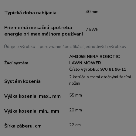
40 min
Typická doba nabíjania
Priemerná mesačná spotreba
7 kWh
energie pri maximálnom používaní
Údaje o výrobku – porovnanie špecifikácií jednotlivých výrobkov
AM305E NERA ROBOTIC
Žací systém
LAWN MOWER
Číslo výrobku: 970 81 96‑11
2 kotúče s tromi otočnými žacími
Systém kosenia
nožmi
55 mm
Výška kosenia, max., mm
20 mm
Výška kosenia, min., mm
22 cm
Šírka záberu, cm