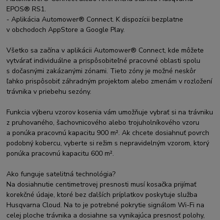
EPOS® RS1.
- Aplikácia Automower® Connect. K dispozícii bezplatne
v obchodoch AppStore a Google Play.
Všetko sa začína v aplikácii Automower® Connect, kde môžete
vytvárať individuálne a prispôsobiteľné pracovné oblasti spolu
s dočasnými zakázanými zónami. Tieto zóny je možné neskôr
ľahko prispôsobiť záhradným projektom alebo zmenám v rozložení
trávnika v priebehu sezóny.
Funkcia výberu vzorov kosenia vám umožňuje vybrať si na trávniku
z pruhovaného, šachovnicového alebo trojuholníkového vzoru
a ponúka pracovnú kapacitu 900 m². Ak chcete dosiahnuť povrch
podobný kobercu, vyberte si režim s nepravidelným vzorom, ktorý
ponúka pracovnú kapacitu 600 m².
Ako funguje satelitná technológia?
Na dosiahnutie centimetrovej presnosti musí kosačka prijímať
korekčné údaje, ktoré bez ďalších príplatkov poskytuje služba
Husqvarna Cloud. Na to je potrebné pokrytie signálom Wi-Fi na
celej ploche trávnika a dosiahne sa vynikajúca presnosť polohy,