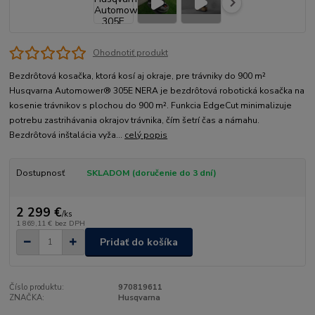
Ohodnotiť produkt
Bezdrôtová kosačka, ktorá kosí aj okraje, pre trávniky do 900 m²
Husqvarna Automower® 305E NERA je bezdrôtová robotická kosačka na
kosenie trávnikov s plochou do 900 m². Funkcia EdgeCut minimalizuje
potrebu zastrihávania okrajov trávnika, čím šetrí čas a námahu.
Bezdrôtová inštalácia vyža...
celý popis
Dostupnosť
SKLADOM (doručenie do 3 dní)
2 299 €
/
ks
1 869,11 €
bez DPH
Pridať do košíka
Číslo produktu:
970819611
ZNAČKA:
Husqvarna