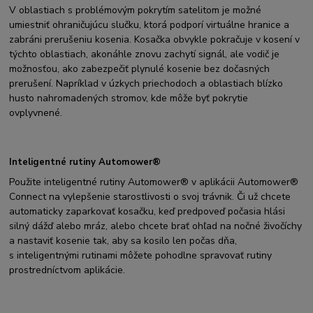
V oblastiach s problémovým pokrytím satelitom je možné
umiestniť ohraničujúcu slučku, ktorá podporí virtuálne hranice a
zabráni prerušeniu kosenia. Kosačka obvykle pokračuje v kosení v
týchto oblastiach, akonáhle znovu zachytí signál, ale vodič je
možnosťou, ako zabezpečiť plynulé kosenie bez dočasných
prerušení. Napríklad v úzkych priechodoch a oblastiach blízko
husto nahromadených stromov, kde môže byť pokrytie
ovplyvnené.
Inteligentné rutiny Automower®
Použite inteligentné rutiny Automower® v aplikácii Automower®
Connect na vylepšenie starostlivosti o svoj trávnik. Či už chcete
automaticky zaparkovať kosačku, keď predpoveď počasia hlási
silný dážď alebo mráz, alebo chcete brať ohľad na nočné živočíchy
a nastaviť kosenie tak, aby sa kosilo len počas dňa,
s inteligentnými rutinami môžete pohodlne spravovať rutiny
prostredníctvom aplikácie.