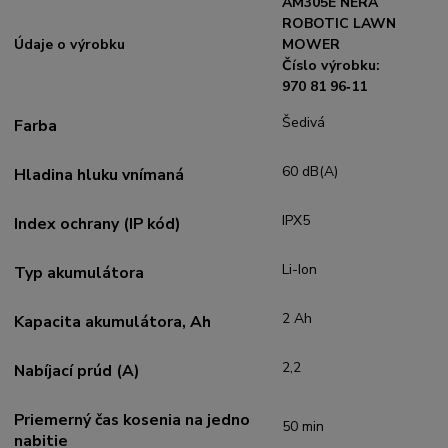
AM305E NERA
ROBOTIC LAWN
Údaje o výrobku
MOWER
Číslo výrobku:
970 81 96‑11
Šedivá
Farba
60 dB(A)
Hladina hluku vnímaná
IPX5
Index ochrany (IP kód)
Li-Ion
Typ akumulátora
2 Ah
Kapacita akumulátora, Ah
2,2
Nabíjací prúd (A)
Priemerný čas kosenia na jedno
50 min
nabitie