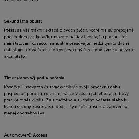
Sekundárna oblasť
Pokiaľ sa váš trávnik skladá z dvoch plôch, ktoré nie sú prepojené
priechodom pre kosačku, môžete nastaviť vedľajšiu plochu. Po
nainštalovaní kosačku manuálne presúvajte medzi týmito dvomi
oblasťami a kosačka bude kosiť zvolený čas alebo kým sa nevybije
akumulátor.
Timer (časovač) podľa počasia
Kosačka Husqvarna Automower® vie svoju pracovnú dobu
prispôsobiť počasiu, čo znamená, že v čase rýchleho rastu trávy
pracuje oveľa dlhšie. Za slnečného a suchého počasia alebo ku
koncu sezóny kosí kratšiu dobu - tým šetrí trávnik a zároveň sa
menej opotrebováva
Automower® Access