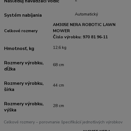
Následuj navádzací vodič
Automatický
Systém nabíjania
AM305E NERA ROBOTIC LAWN
Celkové rozmery
MOWER
Číslo výrobku: 970 81 96‑11
12,6 kg
Hmotnosť, kg
Rozmery výrobku,
68 cm
dĺžka
Rozmery výrobku,
44 cm
šírka
Rozmery výrobku,
28 cm
výška
Celkové rozmery – porovnanie špecifikácií jednotlivých výrobkov