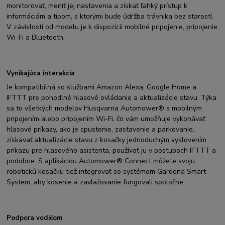
monitorovať, meniť jej nastavenia a získať ľahký prístup k
informáciám a tipom, s ktorými bude údržba trávnika bez starostí.
V závislosti od modelu je k dispozícii mobilné pripojenie, pripojenie
Wi-Fi a Bluetooth.
Vynikajúca interakcia
Je kompatibilná so službami Amazon Alexa, Google Home a
IFTTT pre pohodlné hlasové ovládanie a aktualizácie stavu. Týka
sa to všetkých modelov Husqvarna Automower® s mobilným
pripojením alebo pripojením Wi-Fi, čo vám umožňuje vykonávať
hlasové príkazy, ako je spustenie, zastavenie a parkovanie,
získavať aktualizácie stavu z kosačky jednoduchým vyslovením
príkazu pre hlasového asistenta, používať ju v postupoch IFTTT a
podobne. S aplikáciou Automower® Connect môžete svoju
robotickú kosačku tiež integrovať so systémom Gardena Smart
System, aby kosenie a zavlažovanie fungovali spoločne.
Podpora vodičom