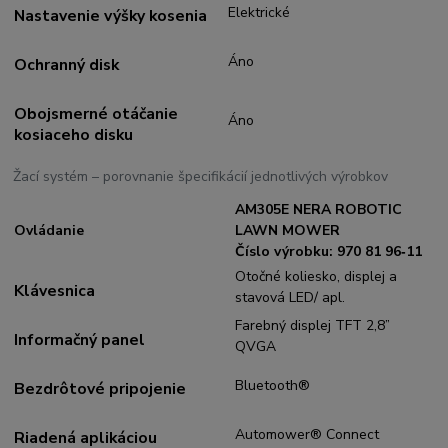
Elektrické
Nastavenie výšky kosenia
Áno
Ochranný disk
Obojsmerné otáčanie
Áno
kosiaceho disku
Žací systém – porovnanie špecifikácií jednotlivých výrobkov
AM305E NERA ROBOTIC
Ovládanie
LAWN MOWER
Číslo výrobku: 970 81 96‑11
Otočné koliesko, displej a
Klávesnica
stavová LED/ apl.
Farebný displej TFT 2,8”
Informačný panel
QVGA
Bluetooth®
Bezdrôtové pripojenie
Automower® Connect
Riadená aplikáciou