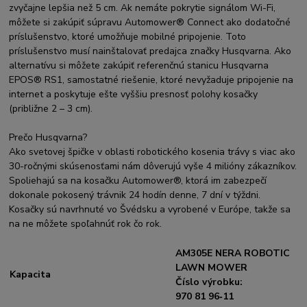
zvyčajne lepšia než 5 cm. Ak nemáte pokrytie signálom Wi-Fi,
môžete si zakúpiť súpravu Automower® Connect ako dodatočné
príslušenstvo, ktoré umožňuje mobilné pripojenie. Toto
príslušenstvo musí nainštalovať predajca značky Husqvarna. Ako
alternatívu si môžete zakúpiť referenčnú stanicu Husqvarna
EPOS® RS1, samostatné riešenie, ktoré nevyžaduje pripojenie na
internet a poskytuje ešte vyššiu presnosť polohy kosačky
(približne 2 – 3 cm).
Prečo Husqvarna?
Ako svetovej špičke v oblasti robotického kosenia trávy s viac ako
30-ročnými skúsenosťami nám dôverujú vyše 4 milióny zákazníkov.
Spoliehajú sa na kosačku Automower®, ktorá im zabezpečí
dokonale pokosený trávnik 24 hodín denne, 7 dní v týždni.
Kosačky sú navrhnuté vo Švédsku a vyrobené v Európe, takže sa
na ne môžete spoľahnúť rok čo rok.
AM305E NERA ROBOTIC
LAWN MOWER
Kapacita
Číslo výrobku:
970 81 96‑11