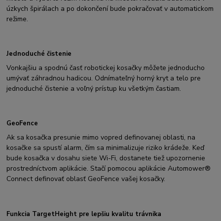
úzkych špirálach a po dokončení bude pokračovať v automatickom
režime.
Jednoduché čistenie
Vonkajšiu a spodnú časť robotickej kosačky môžete jednoducho
umývať záhradnou hadicou. Odnímateľný horný kryt a telo pre
jednoduché čistenie a voľný prístup ku všetkým častiam.
GeoFence
Ak sa kosačka presunie mimo vopred definovanej oblasti, na
kosačke sa spustí alarm, čím sa minimalizuje riziko krádeže. Keď
bude kosačka v dosahu siete Wi-Fi, dostanete tiež upozornenie
prostredníctvom aplikácie. Stačí pomocou aplikácie Automower®
Connect definovať oblasť GeoFence vašej kosačky.
Funkcia TargetHeight pre lepšiu kvalitu trávnika