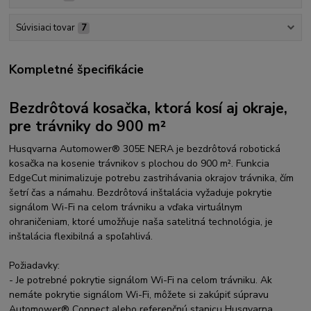
Súvisiaci tovar
7
Kompletné špecifikácie
Bezdrôtová kosačka, ktorá kosí aj okraje,
pre trávniky do 900 m²
Husqvarna Automower® 305E NERA je bezdrôtová robotická
kosačka na kosenie trávnikov s plochou do 900 m². Funkcia
EdgeCut minimalizuje potrebu zastrihávania okrajov trávnika, čím
šetrí čas a námahu. Bezdrôtová inštalácia vyžaduje pokrytie
signálom Wi-Fi na celom trávniku a vďaka virtuálnym
ohraničeniam, ktoré umožňuje naša satelitná technológia, je
inštalácia flexibilná a spoľahlivá.
Požiadavky:
- Je potrebné pokrytie signálom Wi-Fi na celom trávniku. Ak
nemáte pokrytie signálom Wi-Fi, môžete si zakúpiť súpravu
Automower® Connect alebo referenčnú stanicu Husqvarna