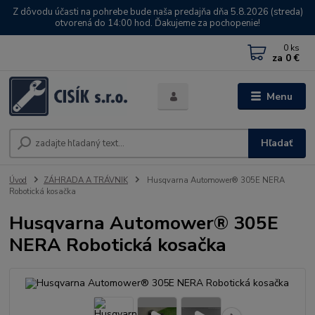
Z dôvodu účasti na pohrebe bude naša predajňa dňa 5.8.2026 (streda)
otvorená do 14:00 hod. Ďakujeme za pochopenie!
0
ks
za
0 €
Menu
Hľadať
Úvod
ZÁHRADA A TRÁVNIK
Husqvarna Automower® 305E NERA
Robotická kosačka
Husqvarna Automower® 305E
NERA Robotická kosačka