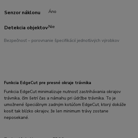
Áno
Senzor náklonu
Nie
Detekcia objektov
Bezpečnosť – porovnanie špecifikácií jednotlivých výrobkov
Funkcia EdgeCut pre presné okraje trávnika
Funkcia EdgeCut minimalizuje nutnosť zastrihávania okrajov
trávnika, čím šetrí čas a námahu pri údržbe trávnika. To je
umožnené špeciálnym zadným kotúčom EdgeCut, ktorý dokáže
kosiť tak blízko okrajov, že len minimum trávy zostane
neposekané.