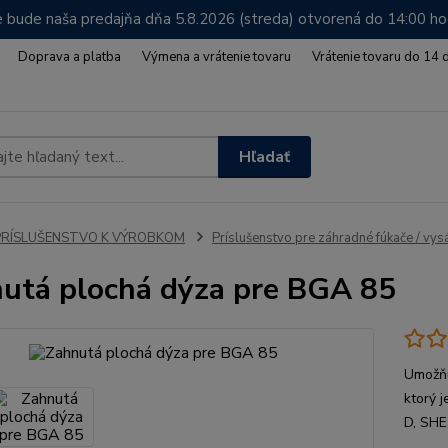
 bude naša predajňa dňa 5.8.2026 (streda) otvorená do 14:00 h
Doprava a platba
Výmena a vrátenie tovaru
Vrátenie tovaru do 14 
Hľadať
PRÍSLUŠENSTVO K VÝROBKOM
Príslušenstvo pre záhradné fúkače / vys
utá plochá dýza pre BGA 85
Umožňu
ktorý
D, SHE