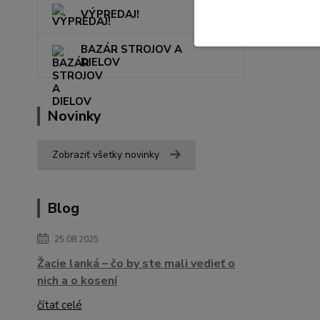
VÝPREDAJ!
BAZÁR STROJOV A
DIELOV
Novinky
Zobraziť všetky novinky
Blog
25.08.2025
Žacie lanká – čo by ste mali vedieť o
nich a o kosení
čítať celé