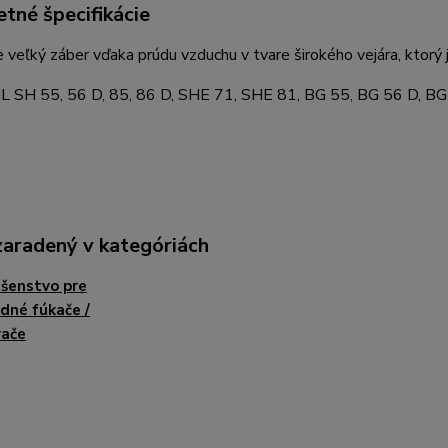
tné špecifikácie
veľký záber vďaka prúdu vzduchu v tvare širokého vejára, ktorý
L SH 55, 56 D, 85, 86 D, SHE 71, SHE 81, BG 55, BG 56 D, BG
zaradený v kategóriách
ušenstvo pre
dné fúkače /
vače