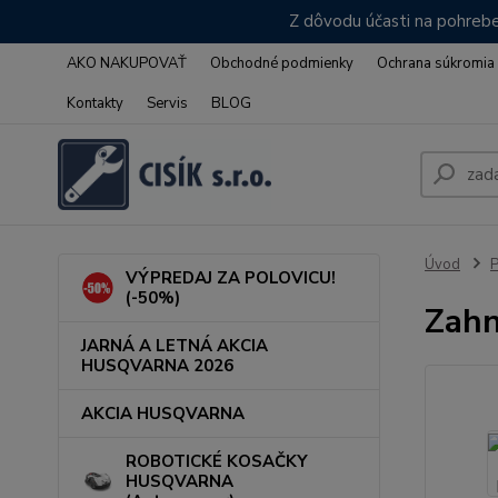
Z dôvodu účasti na pohrebe
AKO NAKUPOVAŤ
Obchodné podmienky
Ochrana súkromia
Kontakty
Servis
BLOG
Úvod
VÝPREDAJ ZA POLOVICU!
(-50%)
Zahn
JARNÁ A LETNÁ AKCIA
HUSQVARNA 2026
AKCIA HUSQVARNA
ROBOTICKÉ KOSAČKY
HUSQVARNA