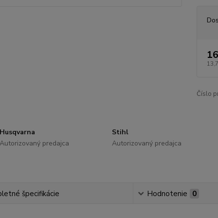
Dos
16
13,
Číslo p
Husqvarna
Stihl
Autorizovaný predajca
Autorizovaný predajca
etné špecifikácie
Hodnotenie
0