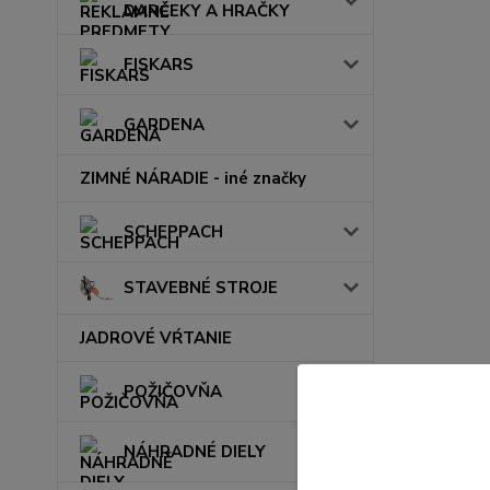
DARČEKY A HRAČKY
FISKARS
GARDENA
ZIMNÉ NÁRADIE - iné značky
SCHEPPACH
STAVEBNÉ STROJE
JADROVÉ VŔTANIE
POŽIČOVŇA
NÁHRADNÉ DIELY