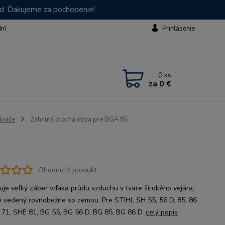
od. Ďakujeme za pochopenie!
dní
Prihlásenie
0
ks
za
0 €
ávače
Zahnutá plochá dýza pre BGA 85
Ohodnotiť produkt
je veľký záber vďaka prúdu vzduchu v tvare širokého vejára,
 je vedený rovnobežne so zemou. Pre STIHL SH 55, 56 D, 85, 86
 71, SHE 81, BG 55, BG 56 D, BG 85, BG 86 D.
celý popis