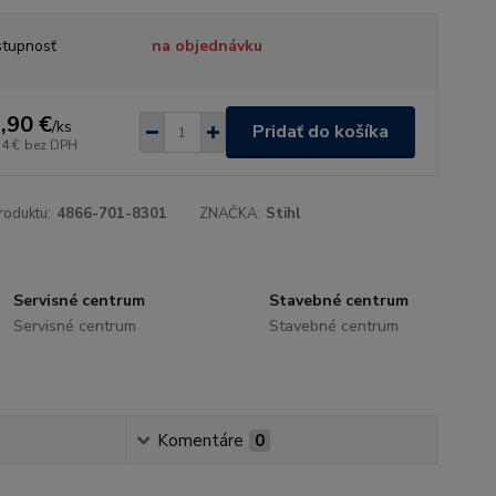
tupnosť
na objednávku
,90 €
/
ks
Pridať do košíka
74 €
bez DPH
roduktu:
4866-701-8301
ZNAČKA:
Stihl
Servisné centrum
Stavebné centrum
Servisné centrum
Stavebné centrum
Komentáre
0