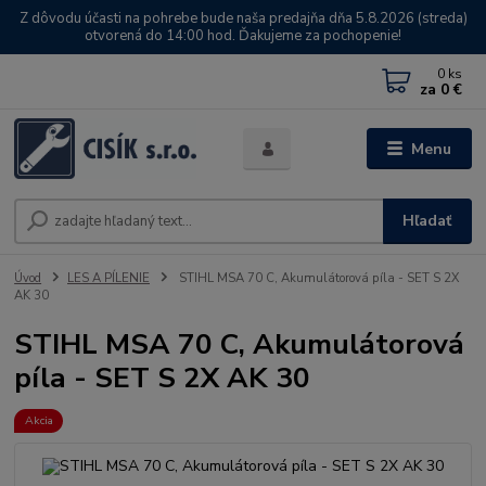
Z dôvodu účasti na pohrebe bude naša predajňa dňa 5.8.2026 (streda)
otvorená do 14:00 hod. Ďakujeme za pochopenie!
0
ks
za
0 €
Menu
Hľadať
Úvod
LES A PÍLENIE
STIHL MSA 70 C, Akumulátorová píla - SET S 2X
AK 30
STIHL MSA 70 C, Akumulátorová
píla - SET S 2X AK 30
Akcia