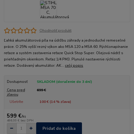
Ohodnotiť produkt
Ľahká akumulátorová píla na údržbu záhrady a jednoduché remeselné
práce. O 25% vyšší rezný výkon ako MSA 120 a MSA 60. Rýchlonapínanie
reťaze a systém zastavenia reťaze Quick Stop Super. Olejová nádrž s
priehľadným okienkom. Reťaz 1/4 PM3. Plynulé nastavenie rýchlosti
reťaze. Dodávaný akumulátor: AK...
celý popis
Dostupnosť
SKLADOM (doručenie do 3 dní)
Cena pred
699 €
zľavou
Ušetríte
100 € (
14
% zľava)
599 €
/
ks
486,99 €
bez DPH
Pridať do košíka