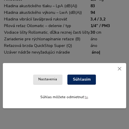
Hladina akustického tlaku – LpA (dB(A))
83
Hladina akustického výkonu – LwA (dB(A))
94
Hladina vibrácií ľavá/pravá rukoväť
3,4 / 3,2
Pílová reťaz Oilomatic – delenie / typ
1/4” / PM3
Vodiace lišty Rollomatic, dĺžka reznej časti lišty
30
cm
Zariadenie pre rýchlonapínanie reťaze (B)
áno
Reťazová brzda QuickStop Super (Q)
áno
Uzáver nádrže nevyžadujúci náradie
áno|
Tovar je dodávaný ako cenovo výhodný set
spolu s
odporúčaným akumulátorom a nabíjačkou
Súhlasím
Nastavenia
Ďalšie akumulátory a nabíjačky vhodné pre jednotlivé stroje
STIHL a VIKING a prevádzkové časy nájdete
Súhlas môžete odmietnuť
tu
.
na
stihl.sk/akumulatory