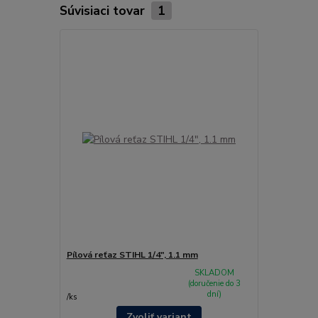
Súvisiaci tovar
1
Pílová reťaz STIHL 1/4", 1.1 mm
SKLADOM
(doručenie do 3
dní)
/
ks
Zvoliť variant