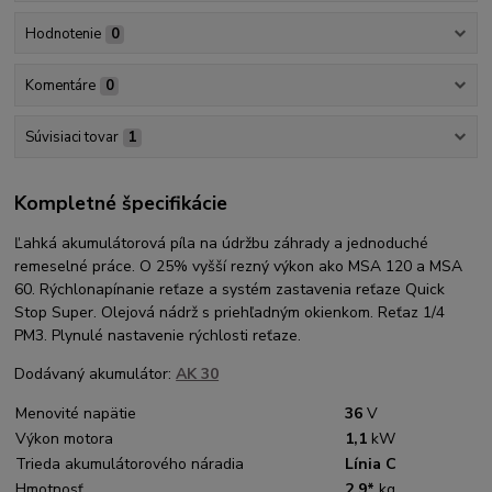
Hodnotenie
0
Komentáre
0
Súvisiaci tovar
1
Kompletné špecifikácie
Ľahká akumulátorová píla na údržbu záhrady a jednoduché
remeselné práce. O 25% vyšší rezný výkon ako MSA 120 a MSA
60. Rýchlonapínanie reťaze a systém zastavenia reťaze Quick
Stop Super. Olejová nádrž s priehľadným okienkom. Reťaz 1/4
PM3. Plynulé nastavenie rýchlosti reťaze.
Dodávaný akumulátor:
AK 30
Menovité napätie
36
V
Výkon motora
1,1
kW
Trieda akumulátorového náradia
Línia C
Hmotnosť
2,9*
kg