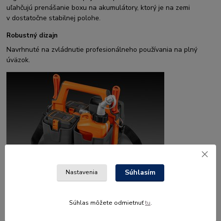
uľahčujú prenášanie boxu na akumulátory, ktorý je na zemi
v dostatočne stabilnej polohe.
Robustný dizajn
Navrhnuté na zvládnutie profesionálneho používania na plný
úväzok.
Súhlasím
Nastavenia
Integrované držiaky nástrojov
Súhlas môžete odmietnuť
tu
.
Rukoväť boxu na akumulátory má integrované držiaky na pilníky
a kombinované náradie.