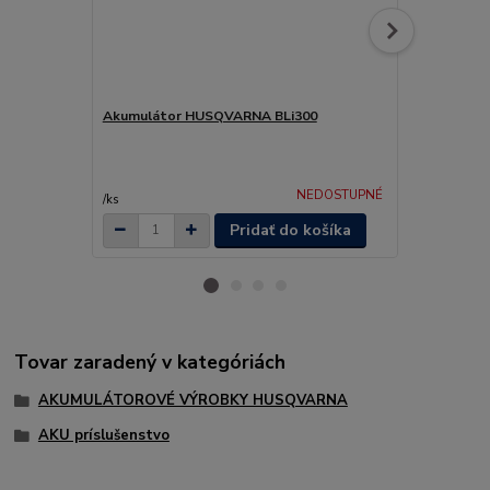
Akumulátor HUSQVARNA BLi300
Akumulátor
184,90 
NEDOSTUPNÉ
150,33 €
bez
/
ks
Pridať do košíka
Tovar zaradený v kategóriách
AKUMULÁTOROVÉ VÝROBKY HUSQVARNA
AKU príslušenstvo