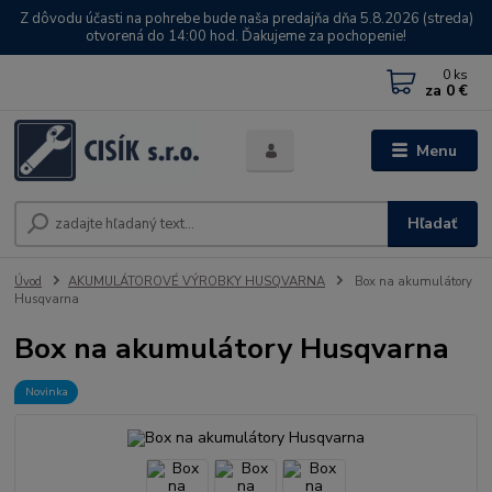
Z dôvodu účasti na pohrebe bude naša predajňa dňa 5.8.2026 (streda)
otvorená do 14:00 hod. Ďakujeme za pochopenie!
0
ks
za
0 €
Menu
Hľadať
Úvod
AKUMULÁTOROVÉ VÝROBKY HUSQVARNA
Box na akumulátory
Husqvarna
Box na akumulátory Husqvarna
Novinka