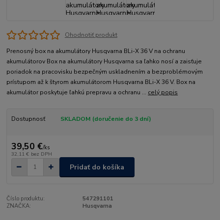
Ohodnotiť produkt
Prenosný box na akumulátory Husqvarna BLi-X 36 V na ochranu
akumulátorov Box na akumulátory Husqvarna sa ľahko nosí a zaisťuje
poriadok na pracovisku bezpečným uskladnením a bezproblémovým
prístupom až k štyrom akumulátorom Husqvarna BLi-X 36 V. Box na
akumulátor poskytuje ľahkú prepravu a ochranu ...
celý popis
Dostupnosť
SKLADOM (doručenie do 3 dní)
39,50 €
/
ks
32,11 €
bez DPH
Pridať do košíka
Číslo produktu:
547291101
ZNAČKA:
Husqvarna