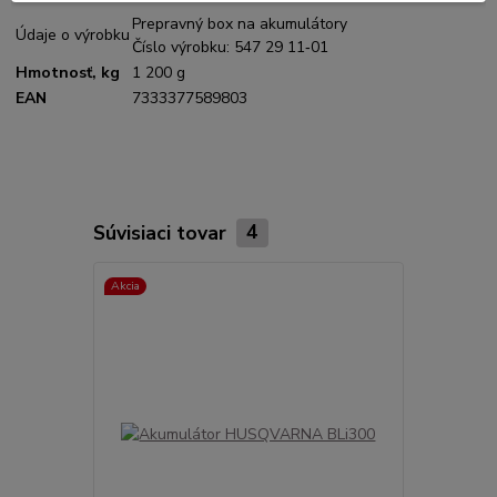
Prepravný box na akumulátory
Údaje o výrobku
Číslo výrobku: 547 29 11‑01
Hmotnosť, kg
1 200 g
EAN
7333377589803
Súvisiaci tovar
4
Akcia